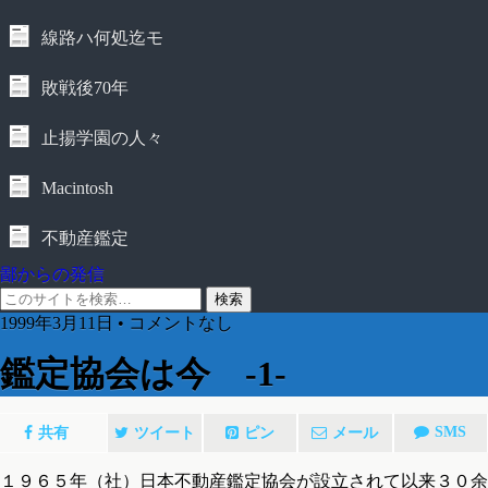
線路ハ何処迄モ
敗戦後70年
止揚学園の人々
Macintosh
不動産鑑定
鄙からの発信
1999年3月11日 • コメントなし
鑑定協会は今 -1-
SMS
共有
ツイート
ピン
メール
１９６５年（社）日本不動産鑑定協会が設立されて以来３０余