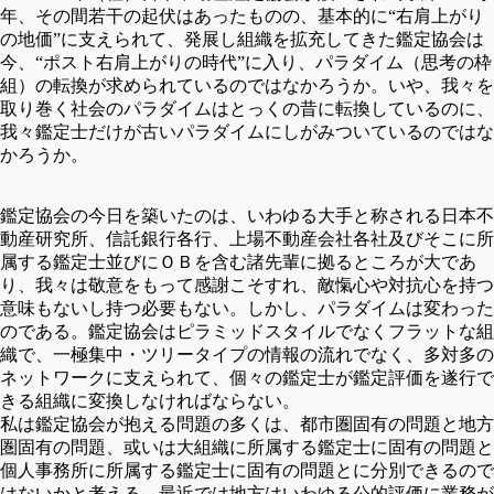
年、その間若干の起伏はあったものの、基本的に“右肩上がり
の地価”に支えられて、発展し組織を拡充してきた鑑定協会は
今、“ポスト右肩上がりの時代”に入り、パラダイム（思考の枠
組）の転換が求められているのではなかろうか。いや、我々を
取り巻く社会のパラダイムはとっくの昔に転換しているのに、
我々鑑定士だけが古いパラダイムにしがみついているのではな
かろうか。
鑑定協会の今日を築いたのは、いわゆる大手と称される日本不
動産研究所、信託銀行各行、上場不動産会社各社及びそこに所
属する鑑定士並びにＯＢを含む諸先輩に拠るところが大であ
り、我々は敬意をもって感謝こそすれ、敵愾心や対抗心を持つ
意味もないし持つ必要もない。しかし、パラダイムは変わった
のである。鑑定協会はピラミッドスタイルでなくフラットな組
織で、一極集中・ツリータイプの情報の流れでなく、多対多の
ネットワークに支えられて、個々の鑑定士が鑑定評価を遂行で
きる組織に変換しなければならない。
私は鑑定協会が抱える問題の多くは、都市圏固有の問題と地方
圏固有の問題、或いは大組織に所属する鑑定士に固有の問題と
個人事務所に所属する鑑定士に固有の問題とに分別できるので
はないかと考える。最近では地方はいわゆる公的評価に業務が