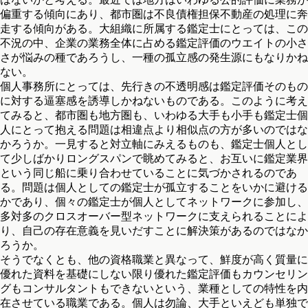
偏重する傾向にあり、都市圏は不良債権担保不動産の処理に奔
走する傾向がある。大組織に所属する鑑定士にとっては、この
不況の中、企業の業務全体に占める鑑定評価のウエイトの小さ
さが悩みの種であろうし、一種の孤立感の発生源にもなりかね
ない。
個人事務所にとっては、先行きの不透明感は鑑定評価そのもの
に対する逼塞感を誘導しかねないものである。このように考え
てみると、都市圏も地方圏も、いわゆる大手も小手も鑑定士個
人にとって抱える問題は相違点より相似点の方が多いのではな
かろうか。一見すると対立軸にみえるものも、鑑定士個人とし
て少しばかりロングスパンで眺めてみると、お互いに鑑定業界
という同じ船に乗り合わせていることに気づかされるのであ
る。問題は個人としての鑑定士が孤立することをいかに避ける
かであり、個々の鑑定士が個人としてネットワークに参加し、
多対多のクロスオーバー型ネットワークに支えられることによ
り、自己の存在意義を見いだすことに解決策があるのではなか
ろうか。
そうでなくとも、他の資格職業と異なって、鮮度が高く質量に
優れた資料を基礎にしない限り優れた鑑定評価もカウンセリン
グもコンサルタントもできないという、業種としての特性を内
在させている職業である。個人は勿論、大手といえども単独で