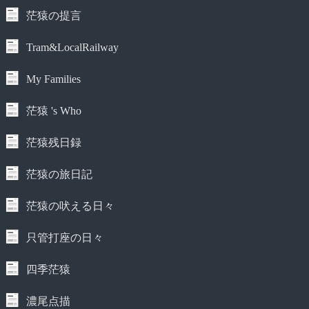
茫猿の提言
Tram&LocalRailway
My Families
茫猿 's Who
茫猿残日録
茫猿の旅日記
茫猿の吠える日々
只管打座の日々
四季茫猿
濃尾点描