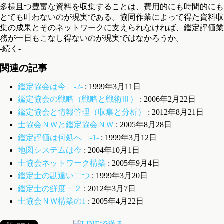
多様且つ豊富な資料を収集することは、費用的にも時間的にも
とても叶わないのが現実である。協同作業によって得た資料収
集の成果とそのネットワークに支えられなければ、鑑定評価業
務が一日もこなし得ないのが現実ではなかろうか。
-続く-
関連の記事
鑑定協会は今 -2-
: 1999年3月11日
鑑定協会の戦略（戦略と戦術Ⅲ）
: 2006年2月22日
鑑定協会と情報管理（収集と分析）
: 2012年8月21日
士協会ＮＷと鑑定協会ＮＷ
: 2005年8月28日
鑑定評価は何処へ -1-
: 1999年3月12日
地図システムは今
: 2004年10月1日
士協会ネットワーク構築
: 2005年9月4日
鑑定士の勘違い二つ
: 1999年3月20日
鑑定士の鮮度－２
: 2012年3月7日
士協会ＮＷ構築の1
: 2005年4月22日