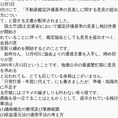
12月5日
付けにて、「不動産鑑定評価基準の見直しに関する意見の提出
方につい
て」と題する文書が配布されました。
国土庁(国土交通省)において鑑定評価基準の見直し検討作業
が開始さ
れていることに伴って、鑑定協会としても意見を提出すべく、
会員の意
見取り纏めを開始するとのことです。
如何せん、12月8日に協会よりの通達文書を入手し、締め切
りが翌
2001年1月12日ということです。地価公示の最盛繁忙期に意見
を求める
と云われても、とても応じている余裕はございません。
「只管打座・年賀に代えて」にも書きましたが、準備・知識共
に不足す
る茫猿にはゴマメの歯ぎしりも叶わない有り様です。
愚痴を並べ立てることはともかくとして、提示されている検討
事項は
(1)価格概念の整理及び業務範囲
(2)収益還元法の適用手法の考え方