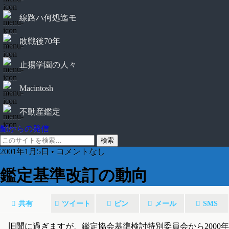
線路ハ何処迄モ
敗戦後70年
止揚学園の人々
Macintosh
不動産鑑定
鄙からの発信
2001年1月5日 • コメントなし
鑑定基準改訂の動向
共有
ツイート
ピン
メール
SMS
旧聞に過ぎますが、鑑定協会基準検討特別委員会から2000年