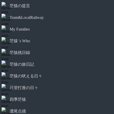
茫猿の提言
Tram&LocalRailway
My Families
茫猿 's Who
茫猿残日録
茫猿の旅日記
茫猿の吠える日々
只管打座の日々
四季茫猿
濃尾点描