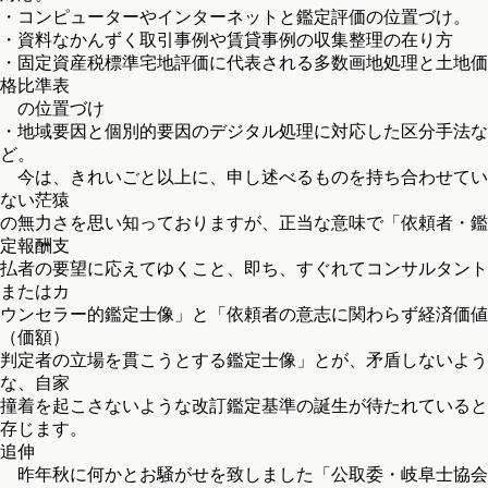
・コンピューターやインターネットと鑑定評価の位置づけ。
・資料なかんずく取引事例や賃貸事例の収集整理の在り方
・固定資産税標準宅地評価に代表される多数画地処理と土地価
格比準表
の位置づけ
・地域要因と個別的要因のデジタル処理に対応した区分手法な
ど。
今は、きれいごと以上に、申し述べるものを持ち合わせてい
ない茫猿
の無力さを思い知っておりますが、正当な意味で「依頼者・鑑
定報酬支
払者の要望に応えてゆくこと、即ち、すぐれてコンサルタント
またはカ
ウンセラー的鑑定士像」と「依頼者の意志に関わらず経済価値
（価額）
判定者の立場を貫こうとする鑑定士像」とが、矛盾しないよう
な、自家
撞着を起こさないような改訂鑑定基準の誕生が待たれていると
存じます。
追伸
昨年秋に何かとお騒がせを致しました「公取委・岐阜士協会