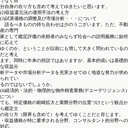
でなく自
分自身の在り方も含めて考えてゆきたいと思います。
(2)収益還元法の適用手法の考え方
(3)試算価格の調整及び市場分析・・・について
語るべきものの持ち合わせは少のうございます。ただ、不動
産の専門
家として鑑定評価の依頼者のみならず社会への説明義務に如何
に応えて
ゆくのか、ということが以前にも増して大きく問われているの
だと考え
ます。同時に年来の持説ではありますが、基本的或いは基礎的
な収益分
析データや市場分析データを充実させてゆく地道な努力が求め
られてい
るのではないでしょうか。
(4)経済的・法的・物理的な物件精査業務(デユーデリジェンス)
につい
ても、特定価格の範疇拡大と業際分野の位置づけという観点か
ら鑑定士
の在り方（限界も含めて）を考えてゆくことだと存じます。
・収益価格が特に要求される分野、コンサルタント的分野への
対応。