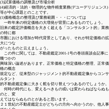
(3)試算価格の調整及び市場分析
(4)経済的・法的・物理的な物件精査業務(デユーデリジェンス)
等が中心課題とのことです。
(1)価格概念の整理及び業務範囲・・・については
一昨年来の特定価格の大増発が背景にあるものでしょう。
旧来の鑑定評価概念を大きく超える「コンサルタント的」業務
の特に都
市圏における増加が時代背景としてあり、それが特定価格の拡
大につな
がったものと云えましょう。
この件に関しては、不動産鑑定2001-1号の巻頭座談会記事に
幾つかの
興味深い論述があります。正常価格と特定価格の整理、正常価
格の概念
規定など、従来型のジャッジメント的不動産鑑定像からコンサ
ルタント
的不動産鑑定像に大きく舵を切り替えつつあるのでしょうか。
何時の時代にも、変えるべきもの或いは変わらねばならぬも
のと、変
えてはならぬものとがあると思います。
２１世紀の不動産鑑定士がどちらの方向へ向かうのか。他人事