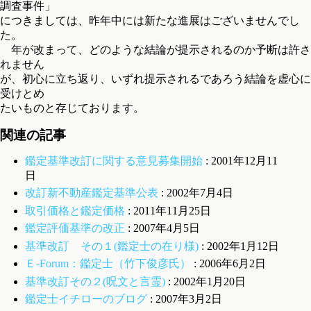
調査事件」
につきましては、昨年中には新たな進展はございませんでし
た。
年が改まって、どのような結論が提示されるのか予断は許さ
れません
が、初心に立ち返り、いずれ提示されるであろう結論を虚心に
受けとめ
たいものと存じております。
関連の記事
鑑定基準改訂に関する意見募集開始
: 2001年12月11
日
改訂新不動産鑑定基準公表
: 2002年7月4日
取引価格と鑑定価格
: 2011年11月25日
鑑定評価基準の改正
: 2007年4月5日
基準改訂 その１(鑑定士の在り様)
: 2002年1月12日
Ｅ-Forum：鑑定士（竹下俊彦氏）
: 2006年6月2日
基準改訂その２(呪文と言霊)
: 2002年1月20日
鑑定士イチローのブログ
: 2007年3月2日