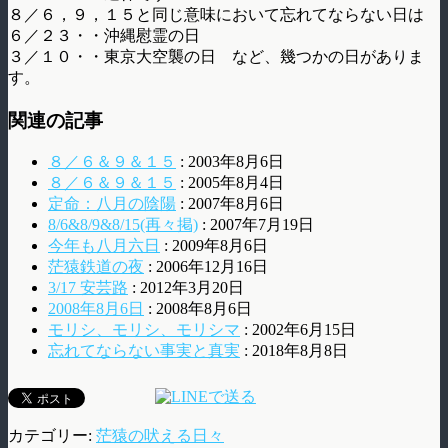
８／６，９，１５と同じ意味において忘れてならない日は
６／２３・・沖縄慰霊の日
３／１０・・東京大空襲の日 など、幾つかの日がありま
す。
関連の記事
８／６＆９＆１５
: 2003年8月6日
８／６＆９＆１５
: 2005年8月4日
定命：八月の陰陽
: 2007年8月6日
8/6&8/9&8/15(再々掲)
: 2007年7月19日
今年も八月六日
: 2009年8月6日
茫猿鉄道の夜
: 2006年12月16日
3/17 安芸路
: 2012年3月20日
2008年8月6日
: 2008年8月6日
モリシ、モリシ、モリシマ
: 2002年6月15日
忘れてならない事実と真実
: 2018年8月8日
カテゴリー:
茫猿の吠える日々