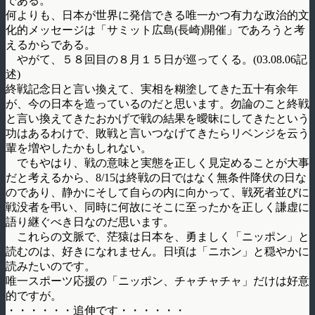
である。
何よりも、日本が世界に発信できる唯一かつ有力な政治的文
化的メッセージは「サミット広島(長崎)開催」であろうと考
えるからである。
やがて、５８回目の８月１５日が巡ってくる。(03.08.06記
述)
終戦記念日と言い換えて、実相を糊塗してきた五十有余年
が、今の日本を造っているのだと思います。勿論のこと終戦
と言い換えてきたおかげで戦の結果を曖昧にしてきたという
功はあるわけで、敗戦と言いつなげてきたらリベンジを云う
輩を増やしたかもしれない。
でもやはり、戦の意味と実態を正しく見定めることが大事
だと考えるから、8/15は終戦の日ではなく無条件降伏の日な
のであり、静かにそして自らの内に向かって、戦死者並びに
戦没者を弔い、同時に何故にそこに至ったかを正しく謙虚に
語り継ぐべき日なのだ思います。
これらの文脈で、茫猿は日本を、勇ましく「ニッポン」と
読むのは、好きになれません。日頃は「ニホン」と穏やかに
読みたいのです。
唯一スポーツ応援の「ニッポン、チャチャチャ」だけは好意
的ですが。
・・・・・・追伸です・・・・・・