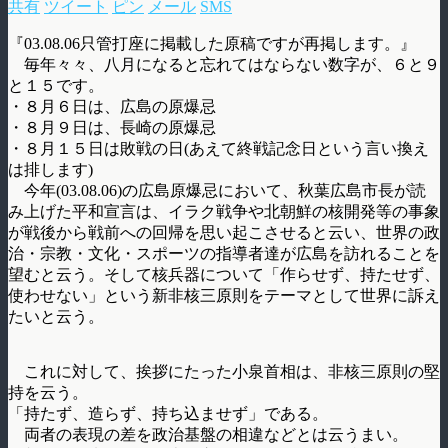
共有
ツイート
ピン
メール
SMS
『03.08.06只管打座に掲載した原稿ですが再掲します。』
毎年々々、八月になると忘れてはならない数字が、６と９
と１５です。
・８月６日は、広島の原爆忌
・８月９日は、長崎の原爆忌
・８月１５日は敗戦の日(あえて終戦記念日という言い換え
は排します)
今年(03.08.06)の広島原爆忌において、秋葉広島市長が読
み上げた平和宣言は、イラク戦争や北朝鮮の核開発等の事象
が戦後から戦前への回帰を思い起こさせると云い、世界の政
治・宗教・文化・スポーツの指導者達が広島を訪れることを
望むと云う。そして核兵器について「作らせず、持たせず、
使わせない」という新非核三原則をテーマとして世界に訴え
たいと云う。
これに対して、挨拶にたった小泉首相は、非核三原則の堅
持を云う。
「持たず、造らず、持ち込ませず」である。
両者の表現の差を政治基盤の相違などとは云うまい。