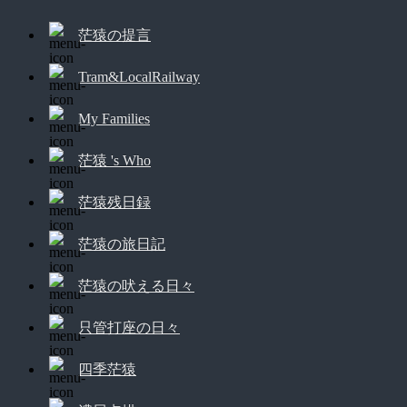
茫猿の提言
Tram&LocalRailway
My Families
茫猿 's Who
茫猿残日録
茫猿の旅日記
茫猿の吠える日々
只管打座の日々
四季茫猿