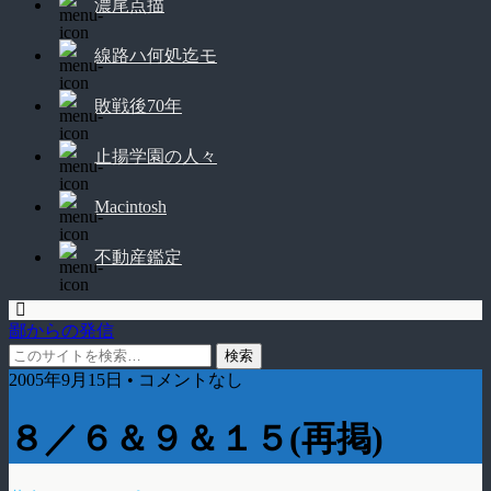
濃尾点描
線路ハ何処迄モ
敗戦後70年
止揚学園の人々
Macintosh
不動産鑑定
鄙からの発信
2005年9月15日 • コメントなし
８／６＆９＆１５(再掲)