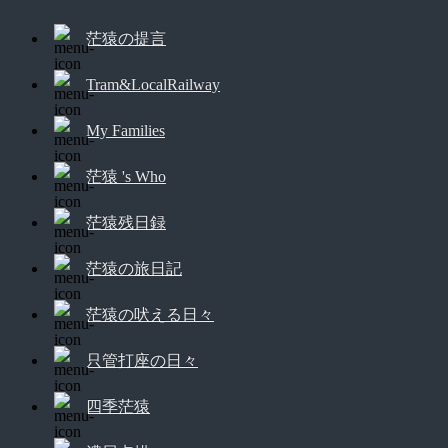
茫猿の提言
Tram&LocalRailway
My Families
茫猿 's Who
茫猿残日録
茫猿の旅日記
茫猿の吠える日々
只管打座の日々
四季茫猿