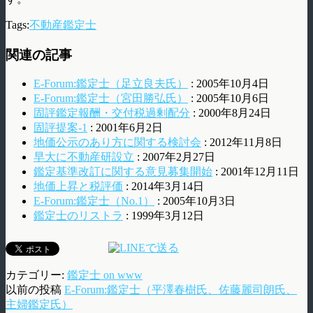
Tags:
不動産鑑定士
関連の記事
E-Forum:鑑定士（足立良夫氏）
: 2005年10月4日
E-Forum:鑑定士（宮田勝弘氏）
: 2005年10月6日
固評鑑定報酬・交付税過剰配分
: 2000年8月24日
固評提案-1
: 2001年6月2日
地価公示のあり方に関する検討会
: 2012年11月8日
早大に不動産研設立
: 2007年2月27日
鑑定基準改訂に関する意見募集開始
: 2001年12月11日
地価上昇と税評価
: 2014年3月14日
E-Forum:鑑定士（No.1）
: 2005年10月3日
鑑定士のリストラ
: 1999年3月12日
カテゴリー:
鑑定士 on www
以前の投稿
E-Forum:鑑定士（平澤春樹氏、佐藤麗司朗氏、
主婦鑑定氏）