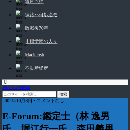
濃尾点描
線路ハ何処迄モ
敗戦後70年
止揚学園の人々
Macintosh
不動産鑑定
鄙からの発信
2005年10月8日 • コメントなし
E-Forum:鑑定士（林 逸男
氏、堀江行一氏、森田義男