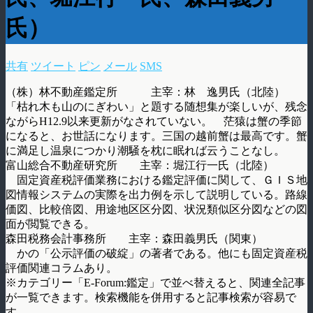
氏）
共有
ツイート
ピン
メール
SMS
（株）林不動産鑑定所 主宰：林 逸男氏（北陸）
「枯れ木も山のにぎわい」と題する随想集が楽しいが、残念
ながらH12.9以来更新がなされていない。 茫猿は蟹の季節
になると、お世話になります。三国の越前蟹は最高です。蟹
に満足し温泉につかり潮騒を枕に眠れば云うことなし。
富山総合不動産研究所 主宰：堀江行一氏（北陸）
固定資産税評価業務における鑑定評価に関して、ＧＩＳ地
図情報システムの実際を出力例を示して説明している。路線
価図、比較倍図、用途地区区分図、状況類似区分図などの図
面が閲覧できる。
森田税務会計事務所 主宰：森田義男氏（関東）
かの「公示評価の破綻」の著者である。他にも固定資産税
評価関連コラムあり。
※カテゴリー「E-Forum:鑑定」で並べ替えると、関連全記事
が一覧できます。検索機能を併用すると記事検索が容易で
す。