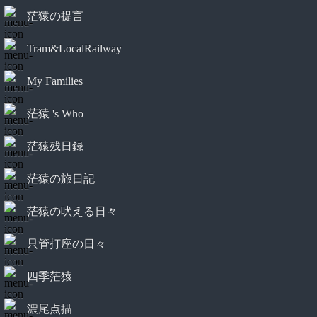
茫猿の提言
Tram&LocalRailway
My Families
茫猿 's Who
茫猿残日録
茫猿の旅日記
茫猿の吠える日々
只管打座の日々
四季茫猿
濃尾点描