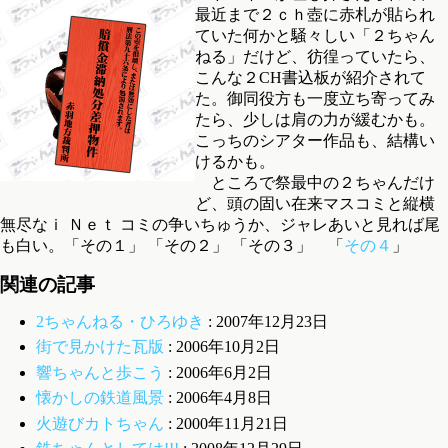
最近まで２ｃｈ壺に赤札が貼られ
ていた何かと騒々しい「２ちゃん
ねる」だけど、彷徨っていたら、
こんな２CH書込板が紹介されて
た。御同役方も一度立ち寄ってみ
たら、少しは肩の力が緩むかも。
こっちのシアター作品も、結構い
けるかも。
ところで祭最中の２ちゃんだけ
ど、頭の固い在来マスコミと縦横
無尽なｉ Ｎｅｔ コミの争いちゅうか、ジャレあいと見れば尾
も白い。「その１」 「その２」 「その３」 「
その４
」
関連の記事
2ちゃんねる・ひろゆき
: 2007年12月23日
街で見かけた瓦版
: 2006年10月2日
響ちゃんと歩こう
: 2006年6月2日
懐かしの鉄道風景
: 2006年4月8日
火遊びカトちゃん
: 2000年11月21日