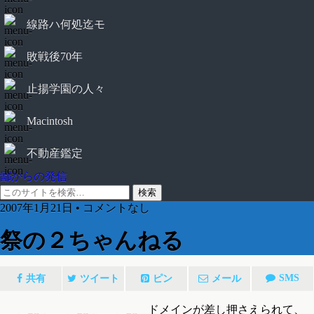
線路ハ何処迄モ
敗戦後70年
止揚学園の人々
Macintosh
不動産鑑定
鄙からの発信
2007年1月21日 • コメントなし
祭の２ちゃんねる
SMS
共有
ツイート
ピン
メール
ドメインが差し押さえられて、