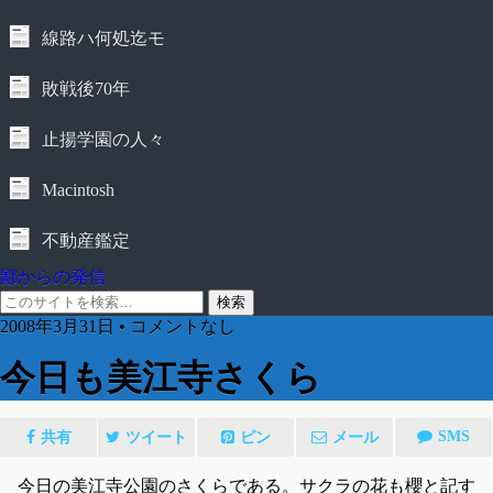
線路ハ何処迄モ
敗戦後70年
止揚学園の人々
Macintosh
不動産鑑定
鄙からの発信
2008年3月31日 • コメントなし
今日も美江寺さくら
SMS
共有
ツイート
ピン
メール
今日の美江寺公園のさくらである。サクラの花も櫻と記す