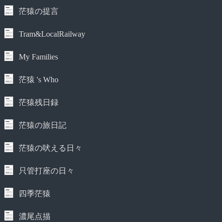
茫猿の提言
Tram&LocalRailway
My Families
茫猿 's Who
茫猿残日録
茫猿の旅日記
茫猿の吠える日々
只管打座の日々
四季茫猿
濃尾点描