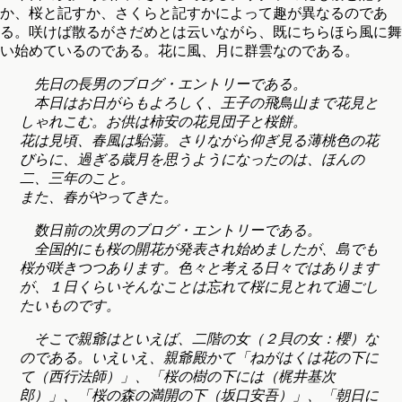
か、桜と記すか、さくらと記すかによって趣が異なるのであ
る。咲けば散るがさだめとは云いながら、既にちらほら風に舞
い始めているのである。花に風、月に群雲なのである。
先日の長男のブログ・エントリーである。
本日はお日がらもよろしく、王子の飛鳥山まで花見と
しゃれこむ。お供は柿安の花見団子と桜餅。
花は見頃、春風は駘蕩。さりながら仰ぎ見る薄桃色の花
びらに、過ぎる歳月を思うようになったのは、ほんの
二、三年のこと。
また、春がやってきた。
数日前の次男のブログ・エントリーである。
全国的にも桜の開花が発表され始めましたが、島でも
桜が咲きつつあります。色々と考える日々ではあります
が、１日くらいそんなことは忘れて桜に見とれて過ごし
たいものです。
そこで親爺はといえば、二階の女（２貝の女：櫻）な
のである。いえいえ、親爺殿かて「ねがはくは花の下に
て（西行法師）」、「桜の樹の下には（梶井基次
郎）」、「桜の森の満開の下（坂口安吾）」、「朝日に