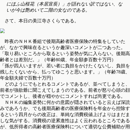
にほふ山桜花（本居宣長）」が語れない訳ではない、な
いが今は艶めいて二階の女なのである。
さて、本日の美江寺さくらである。
昨夜のＮＨＫ番組で後期高齢者医療保険の特集をしていた
が、なかで興味在るというか趣深いコメントが二つあった。
「取り易いところから取るという姿勢が気に入らない。後期高
齢者とは差別だ。」（年齢80歳、年金額参百数十万円）
「孫が四人いますが、若い者に負担をかけたくないし、負担を
残したくないから、払ってゆこうと思います。」（年齢78歳、
年金額夫婦で百数十万円）
どのようにでもとれるコメントであるが、並べてしまうと、
前者が強欲爺に聞こえてしまうのである。前者が怒り心頭の顔
でコメントし、後者が穏やかにコメントすれば尚更である。
ＮＨＫの編集姿勢に何かの意図が隠されていると云えば深読
みであろうか、でも後期高齢者の医療保険料を年金から控除す
るという四月からの改正は、単純な消費税値上げよりはまだま
しな気がする。消費税の逆累進性はよく云われるところである
が、低所得者の高齢者医療保険料について適切な公費補助が用