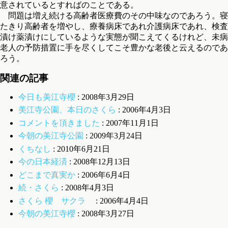
意されているとすればのことである。
問題は増え続ける高齢者医療費のその中味なのであろう。寝
たきり高齢者を増やし、療養病床であれ介護病床であれ、検査
漬け薬漬けにしているような実態が聞こえてくるけれど、未病
老人の予防措置に手を尽くしてこそ豊かな老後と云えるのであ
ろう。
関連の記事
今日も美江寺櫻
: 2008年3月29日
美江寺公園、本日のさくら
: 2006年4月3日
コメントを頂きました
: 2007年11月1日
今朝の美江寺公園
: 2009年3月24日
くちなし
: 2010年6月21日
今の日本経済
: 2008年12月13日
どこまで真実か
: 2006年6月4日
続・さくら
: 2008年4月3日
さくら 櫻 サクラ
: 2006年4月4日
今朝の美江寺櫻
: 2008年3月27日