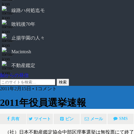
線路ハ何処迄モ
敗戦後70年
止揚学園の人々
Macintosh
不動産鑑定
鄙からの発信
2011年2月15日 • 1コメント
2011年役員選挙速報
SMS
共有
ツイート
ピン
メール
（社）日本不動産鑑定協会中部区理事選挙は無投票にて終了