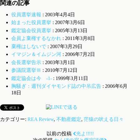
関連の記事
役員選挙速報
: 2003年4月4日
始まった役員選挙
: 2007年3月6日
鑑定協会役員選挙
: 2005年3月13日
会員よ棄権するなかれ
: 2011年3月8日
棄権はしないで
: 2007年3月29日
イマジン＆イムジン河
: 2006年7月2日
会長選挙告示
: 2003年3月1日
参議院選挙Ⅲ
: 2010年7月12日
鑑定協会は今 -1-
: 1999年3月11日
胸騒ぎ：週刊ダイヤモンド誌の中吊広告
: 2006年6月
18日
カテゴリー:
REA Review
,
不動産鑑定
,
茫猿の吠える日々
以前の投稿
光よ!!!!!