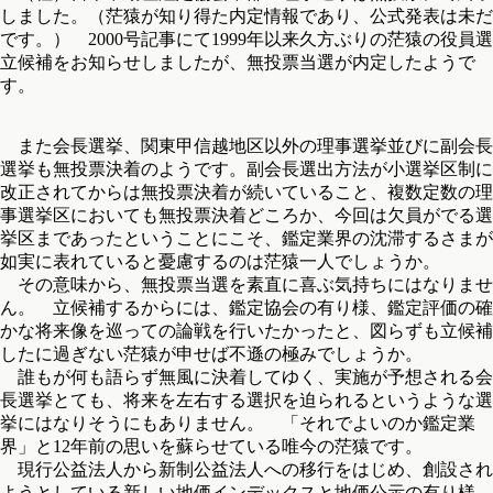
しました。（茫猿が知り得た内定情報であり、公式発表は未だ
です。） 2000号記事にて1999年以来久方ぶりの茫猿の役員選
立候補をお知らせしましたが、無投票当選が内定したようで
す。
また会長選挙、関東甲信越地区以外の理事選挙並びに副会長
選挙も無投票決着のようです。副会長選出方法が小選挙区制に
改正されてからは無投票決着が続いていること、複数定数の理
事選挙区においても無投票決着どころか、今回は欠員がでる選
挙区まであったということにこそ、鑑定業界の沈滞するさまが
如実に表れていると憂慮するのは茫猿一人でしょうか。
その意味から、無投票当選を素直に喜ぶ気持ちにはなりませ
ん。 立候補するからには、鑑定協会の有り様、鑑定評価の確
かな将来像を巡っての論戦を行いたかったと、図らずも立候補
したに過ぎない茫猿が申せば不遜の極みでしょうか。
誰もが何も語らず無風に決着してゆく、実施が予想される会
長選挙とても、将来を左右する選択を迫られるというような選
挙にはなりそうにもありません。 「それでよいのか鑑定業
界」と12年前の思いを蘇らせている唯今の茫猿です。
現行公益法人から新制公益法人への移行をはじめ、創設され
ようとしている新しい地価インデックスと地価公示の有り様、