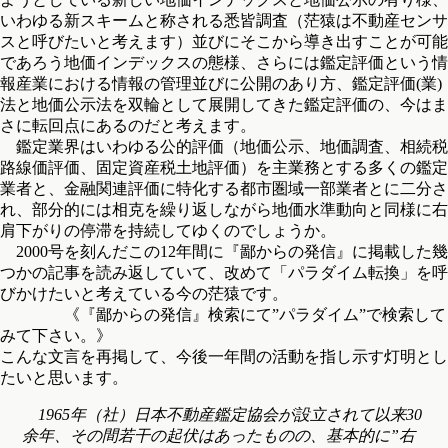
いわゆる新スキームと称される悉皆調査（茫猿は不動産センサ
スと呼びたいと考えます）並びにそこから導き出すことが可能
であろう地価インデックスの態様、さらには鑑定評価という情
報産業における情報の管理並びに公開のあり方、鑑定評価(業)
法と地価公示法を双輪として展開してきた鑑定評価の、今はま
さに転回点にあるのだと考えます。
鑑定業界はいわゆる公的評価（地価公示、地価調査、相続税
路線価評価、固定資産税土地評価）を主業務とする多くの鑑定
業者と、金融関連評価に特化する都市圏域一部業者とに二分さ
れ、部分的には相克を繰り返しながら地価水準動向と同様に右
肩下がりの停滞を持続してゆくのでしょうか。
2000号を刻んだこの12年間に『鄙からの発信』に掲載した幾
つかの記事を読み返していて、改めて「パラダイム転換」を呼
びかけたいと考えている今の茫猿です。
《『鄙からの発信』検索にて”パラダイム”で検索して
みて下さい。》
こんな文言を再掲して、今後一年間の活動を指し示す灯明とし
たいと思います。
1965年（社）日本不動産鑑定協会が設立されて以来30
余年、その間若干の起伏はあったものの、基本的に”右