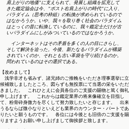
肩上がりの地価”に支えられて、発展し組織を拡充して
きた鑑定協会は今、”ポスト右肩上がりの時代”に入り、
パラダイム（思考の枠組）の転換が求められているので
はなかろうか。いや、我々を取り巻く社会のパラダイム
はとっくの昔に転換しているのに、我々鑑定士だけが古
いパラダイムにしがみついているのではなかろうか。
インターネットはその矛盾を多くの人の目にさらし、
そして解決を迫った。今後、新たなるパラダイムが構築
されていくのか、それとも古い革袋を守り続けるのか。
問われているのはその選択である。
【改めまして】
浅学非才も省みず、諸兄姉のご推輓をいただき理事選挙に立
候補致しましたところ、図らずも無投票にて当選の栄をいただ
きました。 これひとえに会員各位のご支援の賜物と篤く御礼
申し上げます。 これからは鑑定業界の将来像確立を目指し
て、粉骨砕身微力を尽くして努力致したいと存じます。 出来
うるならば微小なりといえども業界のカウンター・パートであ
りたいと願うものです。 各位には今後とも旧倍のご支援を賜
りますようお願い申し上げまして御挨拶と致します。