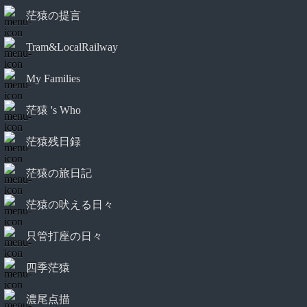
茫猿の提言
Tram&LocalRailway
My Families
茫猿 's Who
茫猿残日録
茫猿の旅日記
茫猿の吠える日々
只管打座の日々
四季茫猿
濃尾点描