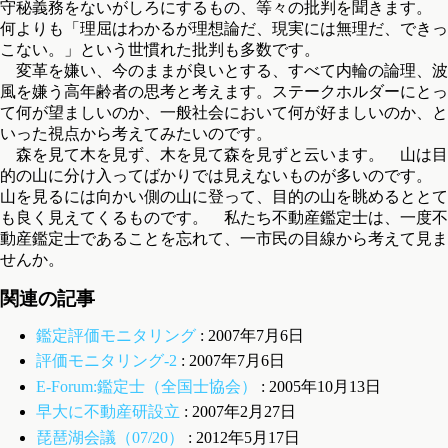
守秘義務をないがしろにするもの、等々の批判を聞きます。
何よりも「理屈はわかるが理想論だ、現実には無理だ、できっ
こない。」という世慣れた批判も多数です。
変革を嫌い、今のままが良いとする、すべて内輪の論理、波
風を嫌う高年齢者の思考と考えます。ステークホルダーにとっ
て何が望ましいのか、一般社会において何が好ましいのか、と
いった視点から考えてみたいのです。
森を見て木を見ず、木を見て森を見ずと云います。 山は目
的の山に分け入ってばかりでは見えないものが多いのです。
山を見るには向かい側の山に登って、目的の山を眺めるととて
も良く見えてくるものです。 私たち不動産鑑定士は、一度不
動産鑑定士であることを忘れて、一市民の目線から考えて見ま
せんか。
関連の記事
鑑定評価モニタリング
: 2007年7月6日
評価モニタリング-2
: 2007年7月6日
E-Forum:鑑定士（全国士協会）
: 2005年10月13日
早大に不動産研設立
: 2007年2月27日
琵琶湖会議（07/20）
: 2012年5月17日