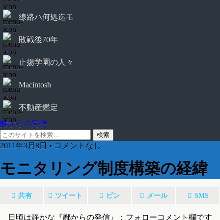
線路ハ何処迄モ
敗戦後70年
止揚学園の人々
Macintosh
不動産鑑定
鄙からの発信
2011年3月8日 • コメントなし
モニタリング制度構築の経緯
共有
ツイート
ピン
メール
SMS
日頃は静かな『鄙からの発信』：フォローコメント欄です