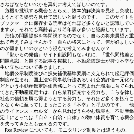
さねばならないのかを真剣に考えてほしいのです。
危機を挑戦する機会ととらえ、抜本的解決策を見出し突破し
ようとする姿勢を見せてほしいと願うのです。 このサイトを
ブックマークに保存する読者はそれほど多くないと認識してい
ますが、それでも高齢者より若年層が多いと認識しています。
茫猿の問題提起を等閑視するのでなく、自らの将来展望と重
ねて考えてみませんか？ 自らの将来にとって、何が好ましい
のか望ましいのかという視点で考えてみませんか？
『鄙からの発信』サイト創設間もない頃に、「世代間格差と
問題意識」と題する記事を掲載し、不動産鑑定士が持つ不幸な
生い立ちについて書きました。
地価公示制度並びに損失補償基準要綱に支えられて鑑定評価
制度が生まれ、国土法や民事執行法あるいは公的評価一元化な
どという不動産鑑定評価業務にとって恵まれた環境に育てられ
てきた不動産鑑定士は、自ら業容拡充する努力も、自らを律し
社会の信頼を勝ち得ようとする努力も、それほど多くを払うこ
となく今に至ってしまったことを『不幸』と呼ぶのです。 他
のライセンス・ホルダーから見ればうらやむ環境も、不動産鑑
定士にとっては「自立・自治・自律」の強い体質を育てる機会
を失ってきたとも云えるのです。
Rea Review についても、モニタリング制度とは違うもの、