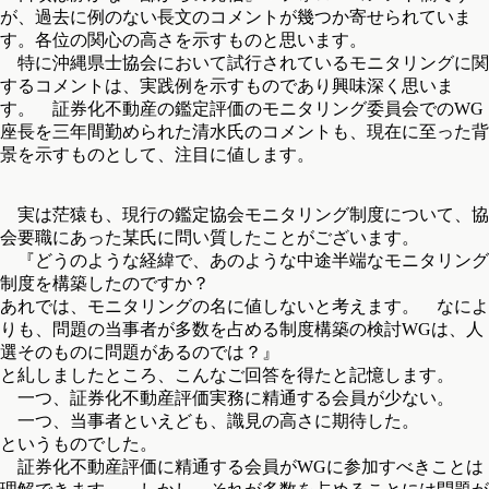
が、過去に例のない長文のコメントが幾つか寄せられていま
す。各位の関心の高さを示すものと思います。
特に沖縄県士協会において試行されているモニタリングに関
するコメントは、実践例を示すものであり興味深く思いま
す。 証券化不動産の鑑定評価のモニタリング委員会でのWG
座長を三年間勤められた清水氏のコメントも、現在に至った背
景を示すものとして、注目に値します。
実は茫猿も、現行の鑑定協会モニタリング制度について、協
会要職にあった某氏に問い質したことがございます。
『どうのような経緯で、あのような中途半端なモニタリング
制度を構築したのですか？
あれでは、モニタリングの名に値しないと考えます。 なによ
りも、問題の当事者が多数を占める制度構築の検討WGは、人
選そのものに問題があるのでは？』
と糺しましたところ、こんなご回答を得たと記憶します。
一つ、証券化不動産評価実務に精通する会員が少ない。
一つ、当事者といえども、識見の高さに期待した。
というものでした。
証券化不動産評価に精通する会員がWGに参加すべきことは