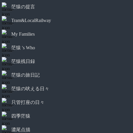
茫猿の提言
Tram&LocalRailway
My Families
茫猿 's Who
茫猿残日録
茫猿の旅日記
茫猿の吠える日々
只管打座の日々
四季茫猿
濃尾点描