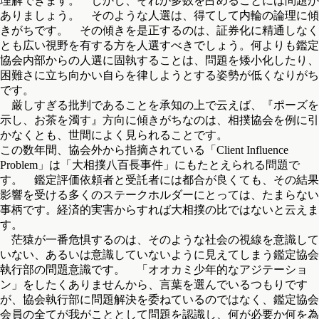
理解できます。 しかし、それが多数を占めることには問題が
ありましょう。 そのような人選は、得てして内輪の論理に傾
きがちです。 その傾きを是正するのは、証券化に精通しなく
とも広い視野を有する方を人選すべきでしょう。何よりも鑑定
協会内部からの人選に固執することは、問題を矮小化したり、
困難さに立ち向かい自らを律しようとする姿勢が低くなりがち
です。
厳しすぎる批判であることを承知の上で云えば、『ポーズを
示し、お茶を濁す』方向に傾きがちなのは、相撲協会を例に引
かなくとも、世間によく見られることです。
この数年間、協会外から指摘されている「Client Influence
Problem」は「大相撲八百長事件」にもたとえられる問題で
す。 鑑定評価依頼者と受託者には都合が良くても、その結果
影響を受ける多くのステークホルダーにとっては、たまらない
事柄です。経済的実害からすれば大相撲の比ではないと云えま
す。
茫猿が一番危惧するのは、そのような社会の視線を意識して
いない、あるいは意識していないように見えてしまう鑑定協会
執行部の問題意識です。 「オオカミ少年的なアジテーショ
ン」をしたくありませんから、言葉を選んでいるつもりです
が、協会執行部に問題解決を委ねているのではなく、鑑定協会
会員の全てが我がこととして問題を認識し、何が必要か何を為