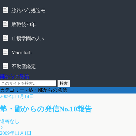
線路ハ何処迄モ
敗戦後70年
止揚学園の人々
Macintosh
不動産鑑定
鄙からの発信
カテゴリー ›
塾・鄙からの発信
2009年11月14日
塾・鄙からの発信No.10報告
返答なし
2009年11月1日