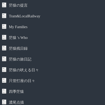
茫猿の提言
Tram&LocalRailway
My Families
茫猿 's Who
茫猿残日録
茫猿の旅日記
茫猿の吠える日々
只管打座の日々
四季茫猿
濃尾点描