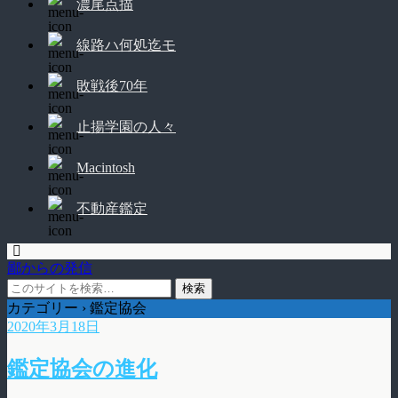
濃尾点描
線路ハ何処迄モ
敗戦後70年
止揚学園の人々
Macintosh
不動産鑑定
鄙からの発信
カテゴリー ›
鑑定協会
2020年3月18日
鑑定協会の進化