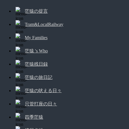
茫猿の提言
Tram&LocalRailway
My Families
茫猿 's Who
茫猿残日録
茫猿の旅日記
茫猿の吠える日々
只管打座の日々
四季茫猿