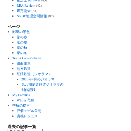
鑑定士 on www
(45)
REA Review
(42)
鑑定協会
(61)
NSDI:地理空間情報
(89)
ページ
鄙里の景色
鄙の春
鄙の夏
鄙の秋
鄙の冬
Tram&LocalRailway
路面電車
地方鉄道
茫猿鉄道（ジオラマ）
2020年4月のジオラマ
第八期茫猿鉄道ジオラマの
制作記録
My Families
Who is 茫猿
茫猿の提言
評価モデル公開
講義レジュメ
過去の記事一覧