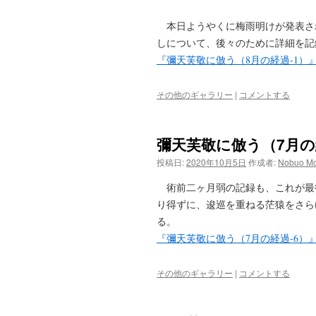
本日ようやくに梅雨明けが発表された
しについて、後々のために詳細を記
『彌天芙敬に倣う（8月の経過-1）
その他のギャラリー
|
コメントする
彌天芙敬に倣う（7月の
投稿日:
2020年10月5日
作成者:
Nobuo Mo
術前二ヶ月弱の記録も、これが最
り得ずに、逡巡を重ねる茫猿をさら
る。
『彌天芙敬に倣う（7月の経過-6）
その他のギャラリー
|
コメントする