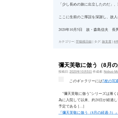
「少し長めの旅に出立したのだ」、
ここに生前のご厚誼を深謝し、故人
2020年10月5日 故・森島信夫 長
カテゴリー:
茫猿残日録
|
タグ:
旅支度
|
4
彌天芙敬に倣う（8月の
投稿日:
2020年10月5日
作成者:
Nobuo Mo
このギャラリーには
7枚の写
”彌天芙敬に倣う”シリーズは漸くにして、
為に入院して以来、約20日が経過
予定である […]
『彌天芙敬に倣う（8月の経過-3）