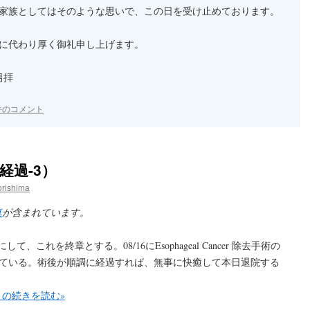
家族としてはそのような思いで、この日を受け止めております。
に代わり厚く御礼申し上げます。
男拝
件のコメント
経過-3）
rishima
真
が含まれています。
これを終章とする。08/16にEsophageal Cancer 除去手術の
している。術後が順調に経過すれば、無事に快癒して本日退院する
』の続きを読む»