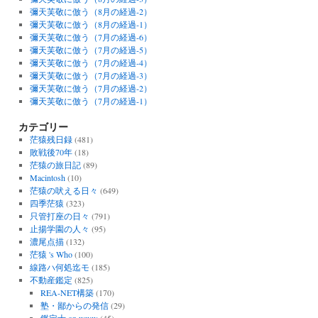
彌天芙敬に倣う（8月の経過-2）
彌天芙敬に倣う（8月の経過-1）
彌天芙敬に倣う（7月の経過-6）
彌天芙敬に倣う（7月の経過-5）
彌天芙敬に倣う（7月の経過-4）
彌天芙敬に倣う（7月の経過-3）
彌天芙敬に倣う（7月の経過-2）
彌天芙敬に倣う（7月の経過-1）
カテゴリー
茫猿残日録
(481)
敗戦後70年
(18)
茫猿の旅日記
(89)
Macintosh
(10)
茫猿の吠える日々
(649)
四季茫猿
(323)
只管打座の日々
(791)
止揚学園の人々
(95)
濃尾点描
(132)
茫猿 's Who
(100)
線路ハ何処迄モ
(185)
不動産鑑定
(825)
REA-NET構築
(170)
塾・鄙からの発信
(29)