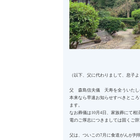
（以下、父に代わりまして、息子よ
父 森島信夫儀 天寿を全ういたし去
本来なら早速お知らせすべきところ
ます。
なお葬儀は10月4日、家族葬にて
電のご厚志につきましては固くご辞
父は、ついこの7月に食道がんが判