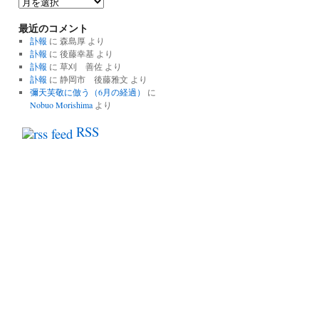
過
去
最近のコメント
の
記
訃報
に
森島厚
より
事
訃報
に
後藤幸基
より
一
訃報
に
草刈 善佐
より
覧
訃報
に
静岡市 後藤雅文
より
彌天芙敬に倣う（6月の経過）
に
Nobuo Morishima
より
RSS