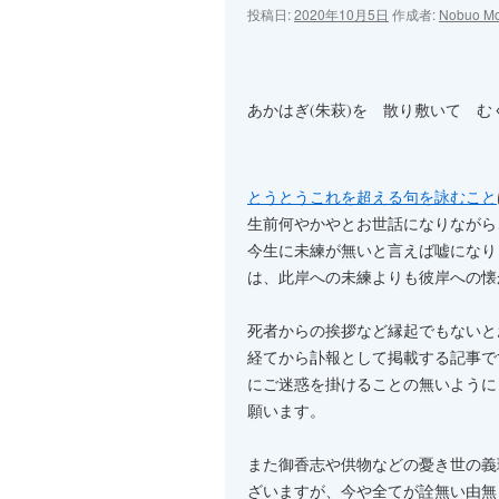
ン
投稿日:
2020年10月5日
作成者:
Nobuo Mo
ツ
へ
あかはぎ(朱萩)を 散り敷いて む
ス
キ
とうとうこれを超える句を詠むこと
ッ
生前何やかやとお世話になりながら
今生に未練が無いと言えば嘘になり
プ
は、此岸への未練よりも彼岸への懐
死者からの挨拶など縁起でもないと
経てから訃報として掲載する記事で
にご迷惑を掛けることの無いように
願います。
また御香志や供物などの憂き世の義
ざいますが、今や全てが詮無い由無