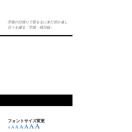
茫猿の日残りて昏るるに未だ些か遠し
日々を綴る「茫猿・残日録」
フォントサイズ変更
A
A
A
A
A
A
A