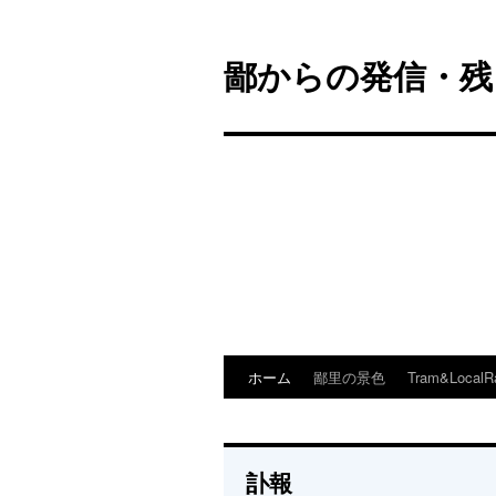
鄙からの発信・残
ホーム
鄙里の景色
Tram&LocalR
コ
ン
テ
訃報