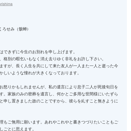
rishima
くろせみ（骸蝉)
はできずに今生のお別れを申し上げます。
、格別の暇乞いもなく消え去りゆく非礼をお許し下さい。
ますが、長く人生を共にして来た友人が一人また一人と逝った今
かしいような憧れが大きくなっております。
お怒りかもしれませんが、私の遺言により息子二人が死後旬日を
す。家族のみの密葬を遺言し、何かとご多用な世間様にいたずら
と申し置きました故のことですから、彼らを糺すこと無きように
理もご無用に願います。あれやこれやと書きつづりたいこともご
しごとに思えます。