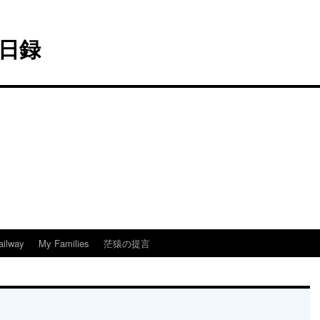
日録
ailway
My Families
茫猿の提言