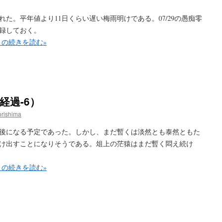
。平年値より11日くらい遅い梅雨明けである。07/29の愚痴零
録しておく。
』の続きを読む»
経過-6）
rishima
後になる予定であった。しかし、まだ暫くは淡然とも泰然ともた
け出すことになりそうである。俎上の茫猿はまだ暫く悶え続け
』の続きを読む»