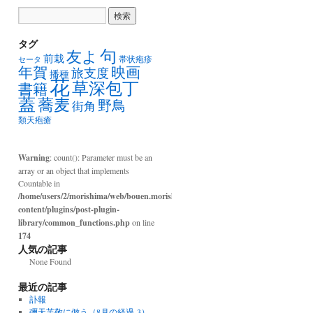
タグ
句
友よ
前栽
帯状疱疹
セータ
年賀
映画
旅支度
播種
花
草深包丁
書籍
蓋
蕎麦
野鳥
街角
類天疱瘡
Warning
: count(): Parameter must be an
array or an object that implements
Countable in
/home/users/2/morishima/web/bouen.morishima.com/wp-
content/plugins/post-plugin-
library/common_functions.php
on line
174
人気の記事
None Found
最近の記事
訃報
彌天芙敬に倣う（8月の経過-3）