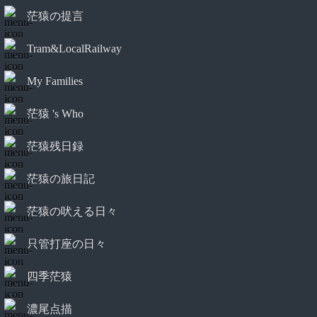
茫猿の提言
Tram&LocalRailway
My Families
茫猿 's Who
茫猿残日録
茫猿の旅日記
茫猿の吠える日々
只管打座の日々
四季茫猿
濃尾点描