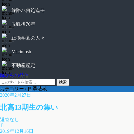
線路ハ何処迄モ
敗戦後70年
止揚学園の人々
Macintosh
不動産鑑定
鄙からの発信
カテゴリー ›
四季茫猿
2020年2月27日
北高13期生の集い
返答なし
2019年12月16日