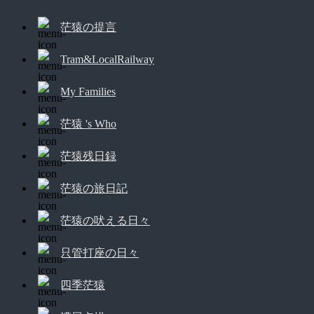
茫猿の提言
Tram&LocalRailway
My Families
茫猿 's Who
茫猿残日録
茫猿の旅日記
茫猿の吠える日々
只管打座の日々
四季茫猿