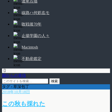
濃尾点描
線路ハ何処迄モ
敗戦後70年
止揚学園の人々
Macintosh
不動産鑑定
鄙からの発信
タグ › 草深包丁
2018年10月18日
この秋も採れた