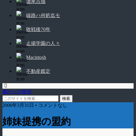
濃尾点描
線路ハ何処迄モ
敗戦後70年
止揚学園の人々
Macintosh
不動産鑑定
鄙からの発信
2006年3月31日 • コメントなし
姉妹提携の盟約