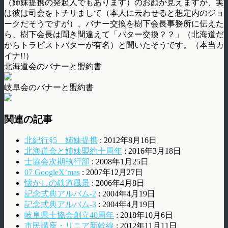
（姉妹提携の発起人でもあります）のお顔が見えますが、実
は彼は司会をトチリまして（本人に云わせると想定内のジョ
ークだそうですが）、バナー交換を樹下会長事務所に伝えた
ら、樹下会長は聞き間違えて「バター交換？？」（北海道だ
からトラピストバターが有名）と聞いたそうです。（本当カ
イナ!!）
北海道会のバナーと盟約書
岐阜会のバナーと盟約書
関連の記事
北紀行§5 姉妹提携
: 2012年8月16日
北海道会と姉妹盟約十周年
: 2016年3月18日
士協会次期執行部
: 2008年1月25日
07 GoogleX’mas
: 2007年12月27日
懐かしの鉄道風景
: 2006年4月8日
記念式典アルバム-2
: 2004年4月19日
記念式典アルバム-3
: 2004年4月19日
岐阜県士協会創立40周年
: 2018年10月6日
市民講座・リニア新幹線
: 2012年11月11日