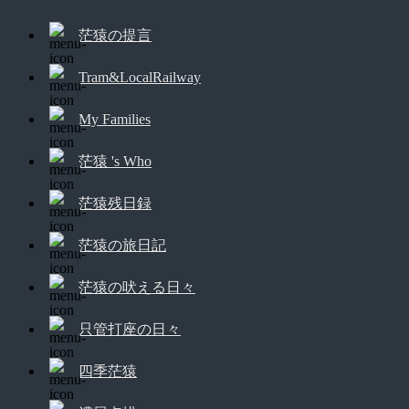
茫猿の提言
Tram&LocalRailway
My Families
茫猿 's Who
茫猿残日録
茫猿の旅日記
茫猿の吠える日々
只管打座の日々
四季茫猿