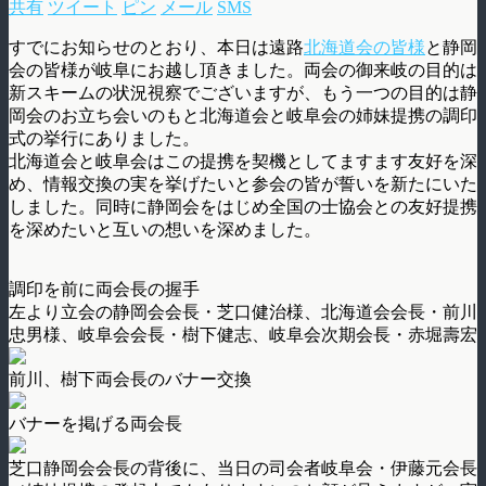
共有
ツイート
ピン
メール
SMS
すでにお知らせのとおり、本日は遠路
北海道会の皆様
と静岡
会の皆様が岐阜にお越し頂きました。両会の御来岐の目的は
新スキームの状況視察でございますが、もう一つの目的は静
岡会のお立ち会いのもと北海道会と岐阜会の姉妹提携の調印
式の挙行にありました。
北海道会と岐阜会はこの提携を契機としてますます友好を深
め、情報交換の実を挙げたいと参会の皆が誓いを新たにいた
しました。同時に静岡会をはじめ全国の士協会との友好提携
を深めたいと互いの想いを深めました。
調印を前に両会長の握手
左より立会の静岡会会長・芝口健治様、北海道会会長・前川
忠男様、岐阜会会長・樹下健志、岐阜会次期会長・赤堀壽宏
前川、樹下両会長のバナー交換
バナーを掲げる両会長
芝口静岡会会長の背後に、当日の司会者岐阜会・伊藤元会長