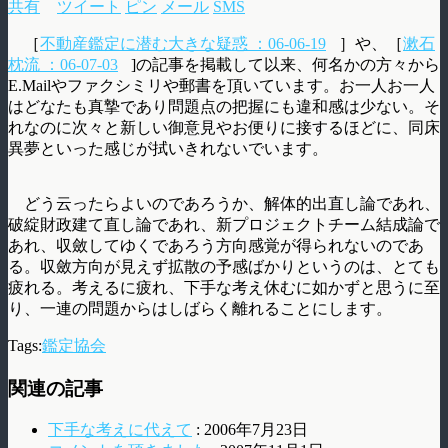
共有
ツイート
ピン
メール
SMS
［
不動産鑑定に潜む大きな疑惑 ：06-06-19
］や、［
漱石
枕流 ：06-07-03
]の記事を掲載して以来、何名かの方々から
E.Mailやファクシミリや郵書を頂いています。お一人お一人
はどなたも真摯であり問題点の把握にも違和感は少ない。そ
れなのに次々と新しい御意見やお便りに接するほどに、同床
異夢といった感じが拭いきれないでいます。
どう云ったらよいのであろうか、解体的出直し論であれ、
破綻財政建て直し論であれ、新プロジェクトチーム結成論で
あれ、収斂してゆくであろう方向感覚が得られないのであ
る。収斂方向が見えず拡散の予感ばかりというのは、とても
疲れる。考えるに疲れ、下手な考え休むに如かずと思うに至
り、一連の問題からはしばらく離れることにします。
Tags:
鑑定協会
関連の記事
下手な考えに代えて
: 2006年7月23日