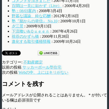
コメントを頂きました
: 2007年11月1日
百聞は一見に如かず（Live）
: 2006年4月20日
塾：08/03案内
: 2008年3月4日
野暮な議論、粋な応酬
: 2012年2月16日
塾『鄙からの発信』 No.10
: 2009年10月1日
夕三景
: 2009年9月13日
下流喰い&Ｑｕｅｅｎ
: 2007年4月26日
祖谷のかずら橋
: 2000年11月28日
進化する取引価格情報
: 2009年10月24日
カテゴリー:
不動産鑑定
以前の投稿
サッカーボール型住宅
次の投稿
Webの中、上にはキリがない
コメントを残す
メールアドレスが公開されることはありません。
*
が付いて
いる欄は必須項目です