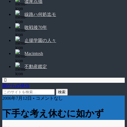
濃尾点描
線路ハ何処迄モ
敗戦後70年
止揚学園の人々
Macintosh
不動産鑑定
鄙からの発信
2006年7月12日 • コメントなし
下手な考え休むに如かず