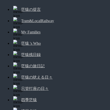
茫猿の提言
Tram&LocalRailway
My Families
茫猿 's Who
茫猿残日録
茫猿の旅日記
茫猿の吠える日々
只管打座の日々
四季茫猿