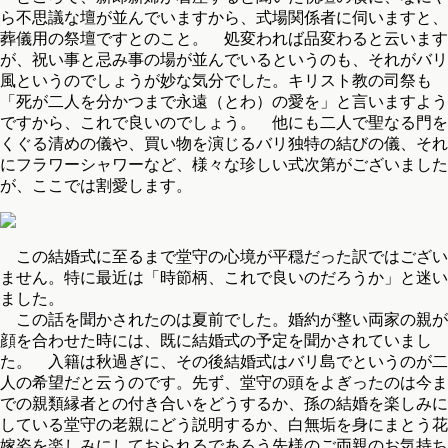
ら不思議な壇が並んでいますから、式場関係者に伺いますと、
葬儀用の祭壇ですとのこと。 処変われば品変わると云います
が、祝い事と忌み事の場が並んでいるというのも、それがバリ
風というのでしょうが妙な気分でした。キリスト教の司祭も
「死が二人を分かつまで永遠（とわ）の愛を」と言いますよう
ですから、これで良いのでしょう。 他にも二人で聖なる門を
くぐる清めの儀や、買い物を演じるバリ独特の結びの儀、それ
にフラワーシャワーなど、様々な珍しい式次第がございました
が、ここでは割愛します。
この結婚式に至るまで堂守の心境が平穏だった訳ではござい
ません。特に最近は「時節柄、これで良いのだろうか」と迷い
ました。
この話を聞かされたのは夏前でした。婚約が整い両家の親が
顔を合わせた時には、既に結婚式の予定を聞かされていまし
た。 入籍は秋過ぎに、その後結婚式はバリ島でというのが二
人の希望だと云うのです。先ず、堂守の頭をよぎったのは今ま
での親類縁者との付き合いをどうするか、孫の結婚を楽しみに
している堂守の老親にどう説明するか、白無垢を身にまとう花
嫁姿を楽しみにしておられるであろう先様のご両親のお気持ち