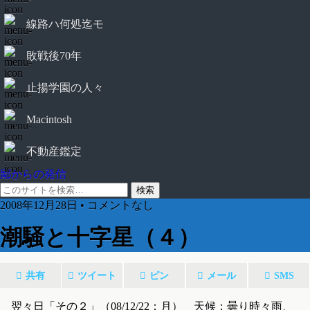
線路ハ何処迄モ
敗戦後70年
止揚学園の人々
Macintosh
不動産鑑定
鄙からの発信
2008年12月28日 • コメントなし
潮騒と十字星（４）
共有
ツイート
ピン
メール
SMS
翌々日「その２」（08/12/22：月） 天候：曇り時々雨、