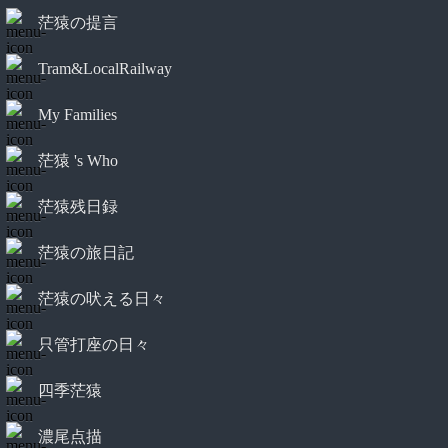
茫猿の提言
Tram&LocalRailway
My Families
茫猿 's Who
茫猿残日録
茫猿の旅日記
茫猿の吠える日々
只管打座の日々
四季茫猿
濃尾点描