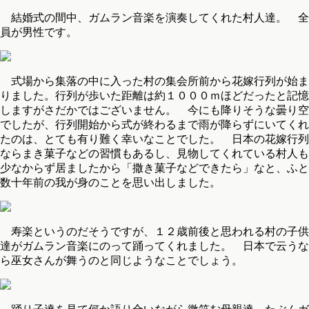
結婚式の間中、ガムラン音楽を演奏してくれた村人達。 全
員が男性です。
式場から集落の中に入った村の集会所前から花嫁行列が始ま
りました。行列が歩いた距離は約１０００ｍほどだったと記憶
しますがさだかではございません。 今にも降りそうな曇り空
でしたが、行列開始から式が終わるまで雨が降らずにいてくれ
たのは、とても有り難く幸いなことでした。 日本の花嫁行列
ならまき菓子などの習慣もあるし、見物してくれている村人も
少なからず居ましたから「撒き菓子などできたら」なと、ふと
数十年前の我が身のことを思い出しました。
寿楽というのだそうですが、１２歳前後と思われる村の子供
達がガムラン音楽にのって踊ってくれました。 日本で云うな
ら巫女さんが舞うのと同じようなことでしょう。