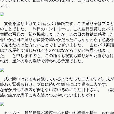
っていませんが、正面からの入刀ならば、こうはゆかないでし
ょう。
宴会を盛り上げてくれたバリ舞踊です。この踊り子はプロと
のことでした。 昨日のエントリーに、この翌日観賞したバリ
舞踊の写真の一部を掲載しましたが、この日の舞踏に感激した
せいか翌日の踊りが多勢で華やかだったにもかかわらず色あせ
て見えたのは仕方ないことでもございました。 またバリ舞踊
は本来屋外で演じられるものではなかろうかとも思われまし
た。 と申しますのも、この踊りも祝宴も降り始めた雨がなけ
れば、屋外の別の場所で行われる予定でした。
式の間中はとても緊張しているようだった二人ですが、式が
終わり緊張も解け、プロに続いて舞台に出て踊る二人です。
なぜか男性の衣装が裾を引いているのにご注目下さい。 （親
族の誰かが馬子にも衣装とつぶやいていましたが!!!）
ところで、新郎新婦が着座すると聞いた祝壇の横に、なにや