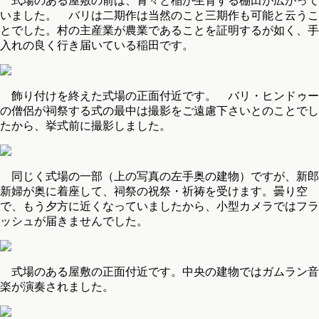
式場のある屋敷の前は、青々と稲が生育する棚田が広がって
いました。 バリは二期作は当然のこと三期作も可能と云うこ
とでした。村の主産業が農業であることを証明するが如く、手
入れの良く行き届いている稲田です。
飾り付けを終えた式場の正面付近です。 バリ・ヒンドゥー
の僧侶が祠祭する式の最中は撮影をご遠慮下さいとのことでし
たから、挙式前に撮影しました。
同じく式場の一部（上の写真の左手奥の建物）ですが、新郎
新婦が奥に着座して、祠祭の祝祭・祈祷を受けます。曇り空
で、もう夕方に近くなっていましたから、小型カメラではフラ
ッシュが届きませんでした。
式場のある屋敷の正面付近です。中央の建物ではガムラン音
楽が演奏されました。