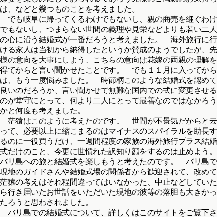
は、などと幾つものことを考えました。
でも岐阜に帰ってくるわけでもないし、親の商売を継ぐわけ
でもないし、つまらない世間の義理や見栄などよりも若い二人
の心に沿う結婚式が一番だろうと考えました。 海外旅行に行
ける家人は当初から納得したというか賛成のようでしたが、先
様の意向を大事にしよう、こちらの意向は花嫁の両親の理解を
得てからと言い聞かせたことです。 でも１１月に入ってから
は、もう一度悩みました。 時節柄このような結婚式を認めて
良いのだろうか、言い聞かせて無難な国内での式に変更させる
のが堂守にとって、何より二人にとって最善なのではなかろう
かと何度も考えました。
茫猿はこのように考えたのです。 世間が不景気だからと云
って、必要以上に縮こまるのはマイナスのスパイラルを助長す
るのに一役買うだけ、一週間程度の家族の海外旅行プラス結婚
式だけのこと、今更に世慣れた訳知り顔をするのは止めよう。
バリ島への旅と結婚式を楽しもうと考えたのです。 バリ島で
現地のガイドさんや結婚式場の関係者から歓迎されて、改めて
茫猿の考えはそれ程間違ってはいなかった、中止などしていた
ら行き届いたお世話をいただいた現地の彼等の落胆も大きかっ
たろうと思わされました。
バリ島での結婚式について、詳しくはこのサイトをご覧下さ