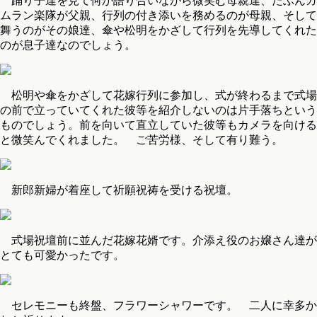
踊り子達を見て何か語り合いながら微笑む母親達、たぶんガ
ムラン楽隊が父親、行列の付き添いを務めるのが母親、そして
舞うのがその娘達、傘や松明をかざして行列を先導してくれた
のが息子達なのでしょう。
松明や傘をかざして花嫁行列に参加し、式が終わるまで式場
の前で立っていてくれた彼等を紹介しないのは片手落ちという
ものでしょう。前を向いて直立していた彼等もカメラを向ける
と微笑んでくれました。 ご苦労様、そして有り難う。
新郎新婦が着座して祈願祝祷を受ける祝壇。
式場祝壇前に並んだ花嫁花婿です。介添え役のお嬢さん達が
とても可愛かったです。
セレモニーも終盤、フラワーシャワーです。 二人に幸多か