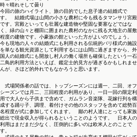
時々晴れそして曇り
今回の旅のハイライト、旅の目的でした息子達の結婚式で
す。 結婚式場は山間の小さな農村に今も残るタマンサリ宮殿
です。宮殿といっても壮麗な建造物や堅固な要塞などではな
く、緑の山々と棚田に囲まれた農村のなかに残る大地主の屋敷
程度の建物です。小豪族の館といった方がよいのでしょう。
今も現地の人々の結婚式にも利用される伝統的バリ様式の施設
を単なる観光資源として利用するには山間に過ぎますから、外
国人の結婚式にも開放し村人の働く場所も確保したという一石
二鳥的利用方法といえば、鑑定士的見方が過ぎるかもしれませ
んが、さほど的外れでもなかろうと思います。
式場関係者の話では、トップシーズンには週一、二回、オフ
シーズンでは月二、三回程度の利用があり、一日一回の限定利
用で大人から子供まで含めて、ガムラン音楽隊、花嫁行列を構
成する踊り子、調理、着付けその他のスタッフを含めて総勢百
名程度が式に参加してくれます。 鄙の村人達にとっても家族
総出で現金収入が得られるということのようです。 日本人の
利用はまだまだ少なく、圧倒的に多いのは欧米人とのことで
す。