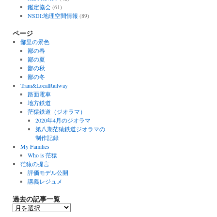
鑑定協会
(61)
NSDI:地理空間情報
(89)
ページ
鄙里の景色
鄙の春
鄙の夏
鄙の秋
鄙の冬
Tram&LocalRailway
路面電車
地方鉄道
茫猿鉄道（ジオラマ）
2020年4月のジオラマ
第八期茫猿鉄道ジオラマの
制作記録
My Families
Who is 茫猿
茫猿の提言
評価モデル公開
講義レジュメ
過去の記事一覧
過
去