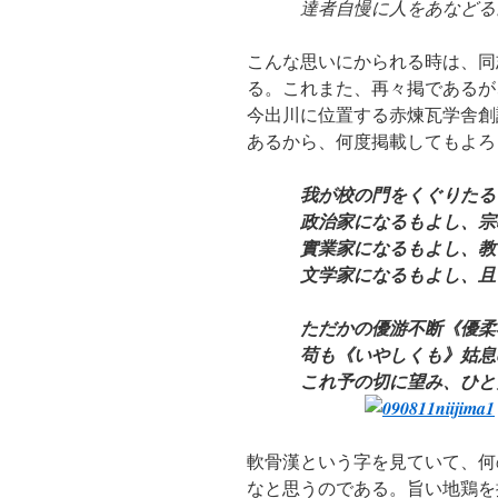
達者自慢に人をあなどる
こんな思いにかられる時は、同
る。これまた、再々掲であるが
今出川に位置する赤煉瓦学舎創
あるから、何度掲載してもよろ
我が校の門をくぐりたる
政治家になるもよし、宗
實業家になるもよし、教
文学家になるもよし、且
ただかの優游不断《優柔
苟も《いやしくも》姑息
これ予の切に望み、ひと
軟骨漢という字を見ていて、何
なと思うのである。旨い地鶏を