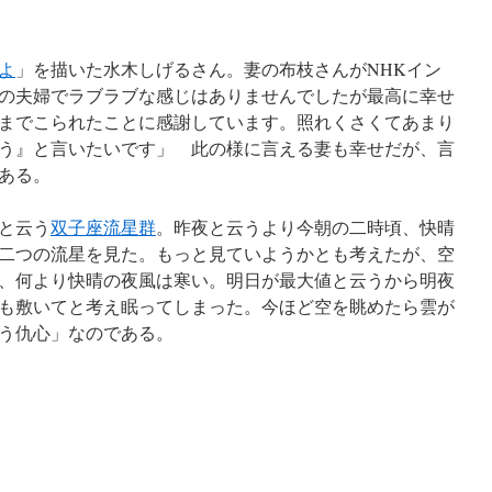
よ
」を描いた水木しげるさん。妻の布枝さんがNHKイン
の夫婦でラブラブな感じはありませんでしたが最高に幸せ
までこられたことに感謝しています。照れくさくてあまり
う』と言いたいです」 此の様に言える妻も幸せだが、言
ある。
と云う
双子座流星群
。昨夜と云うより今朝の二時頃、快晴
二つの流星を見た。もっと見ていようかとも考えたが、空
、何より快晴の夜風は寒い。明日が最大値と云うから明夜
も敷いてと考え眠ってしまった。今ほど空を眺めたら雲が
う仇心」なのである。
日