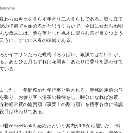
orishima
変わらぬ今日を暮らす年寄り二人暮らしである。取り立て
状の準備でも始めるかと思うくらいで、今日に変わらぬ明
んな歳末には、葉を落とした裸木に膨らむ蕾が目立つよう
云うに、すでに来春の準備である。
ろかイマサンだった蠟梅《ろうばい、狼狽ではない》が、
る。あとひと月もすれば花開き、あたりに香りを漂わせて
ている。
まった。一年間務めた年行事と称される、寺務雑用係の任
を張り、お参り客へ湯茶の接待をし、時分になればお斎
寺務経常費の協賛額《事実上の割当額》を檀家各位に確認
役目は終わりである。
ni君がFaceBookを始めたという案内がFBから届いた。FB
れる仕組みは判らないが、たぶん同志社大学とか、年齢と