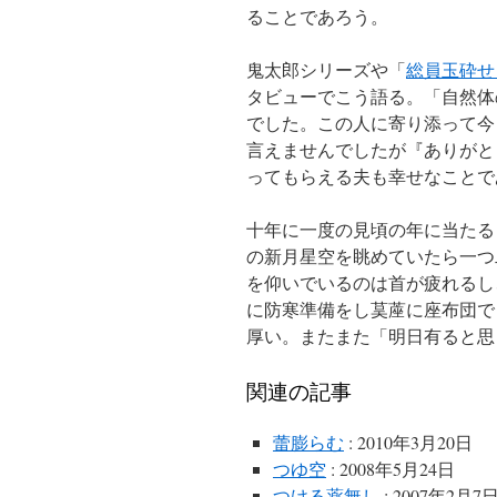
ることであろう。
鬼太郎シリーズや「
総員玉砕せ
タビューでこう語る。「自然体
でした。この人に寄り添って今
言えませんでしたが『ありがと
ってもらえる夫も幸せなことで
十年に一度の見頃の年に当たる
の新月星空を眺めていたら一つ
を仰いでいるのは首が疲れるし
に防寒準備をし茣蓙に座布団で
厚い。またまた「明日有ると思
関連の記事
蕾膨らむ
: 2010年3月20日
つゆ空
: 2008年5月24日
つける薬無し
: 2007年2月7