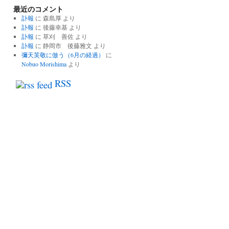
最近のコメント
の
記
訃報
に
森島厚
より
事
訃報
に
後藤幸基
より
一
訃報
に
草刈 善佐
より
覧
訃報
に
静岡市 後藤雅文
より
彌天芙敬に倣う（6月の経過）
に
Nobuo Morishima
より
RSS