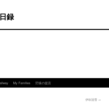
日録
ailway
My Families
茫猿の提言
伊吹冠雪
→