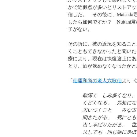
かで近似点が多いとリストアッ
信した。 その後に、Matsuda君にS
したら如何ですか？ Nuita
子がない。
その折に、彼の近況を知ること
くこともできなかったと聞いた
療により、現在は快復途上にあ
とり、酒が飲めなくなったかと
「
仙厓和尚の老人六歌仙
より《
皺深く しみ多くなり、
くどくなる、 気短にな
思いつくこと みな古
聞きたがる、 死にとも
出しゃばりたがる、 世
又しても 同じ話に孫ほ