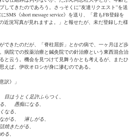
プしてきたのであろう。さっそくに”友達リクエスト”を送
MS《short message service》を送り、「君もFB登録を
ni君の近況写真が見れますよ。」と報せたが、未だ登録した様
ができたのだが、「脊柱屈折」とかの病で、一ヶ月ほど歩
。病院での投薬治療と鍼灸院での針治療という東西混合治
ると云う。機会を見つけて見舞うかとも考えるが、またひ
思えば、伊吹オロシが身に滲むのである。
意訳》」
 目はうとく足許ふらつく、
る、 愚痴になる、
くなる、
ながる、 淋しがる、
話焼きたがる、
める、