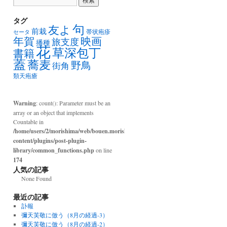
タグ
句
友よ
前栽
帯状疱疹
セータ
年賀
映画
旅支度
播種
花
草深包丁
書籍
蓋
蕎麦
野鳥
街角
類天疱瘡
Warning
: count(): Parameter must be an
array or an object that implements
Countable in
/home/users/2/morishima/web/bouen.morishima.com/wp-
content/plugins/post-plugin-
library/common_functions.php
on line
174
人気の記事
None Found
最近の記事
訃報
彌天芙敬に倣う（8月の経過-3）
彌天芙敬に倣う（8月の経過-2）