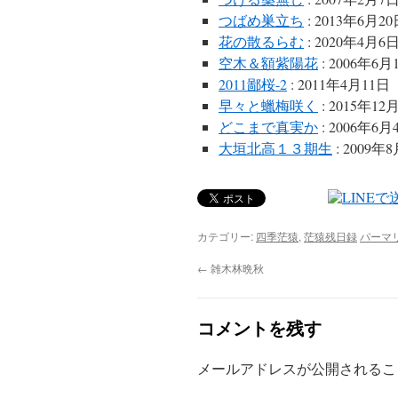
つばめ巣立ち
: 2013年6月2
花の散るらむ
: 2020年4月6
空木＆額紫陽花
: 2006年6月
2011鄙桜-2
: 2011年4月11日
早々と蠟梅咲く
: 2015年12
どこまで真実か
: 2006年6月
大垣北高１３期生
: 2009年
カテゴリー:
四季茫猿
,
茫猿残日録
パーマ
←
雑木林晩秋
コメントを残す
メールアドレスが公開されるこ