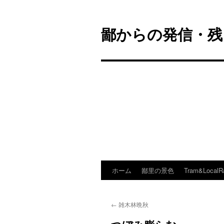
鄙からの発信・残
ホーム
鄙里の景色
Tram&LocalR
コ
ン
←
雑木林晩秋
テ