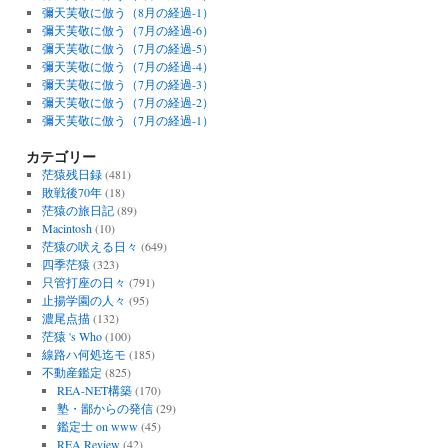
彌天芙敬に倣う（8月の経過-1）
彌天芙敬に倣う（7月の経過-6）
彌天芙敬に倣う（7月の経過-5）
彌天芙敬に倣う（7月の経過-4）
彌天芙敬に倣う（7月の経過-3）
彌天芙敬に倣う（7月の経過-2）
彌天芙敬に倣う（7月の経過-1）
カテゴリー
茫猿残日録
(481)
敗戦後70年
(18)
茫猿の旅日記
(89)
Macintosh
(10)
茫猿の吠える日々
(649)
四季茫猿
(323)
只管打座の日々
(791)
止揚学園の人々
(95)
濃尾点描
(132)
茫猿 's Who
(100)
線路ハ何処迄モ
(185)
不動産鑑定
(825)
REA-NET構築
(170)
塾・鄙からの発信
(29)
鑑定士 on www
(45)
REA Review
(42)