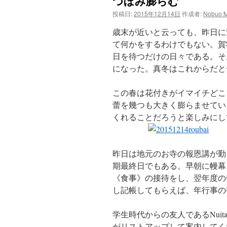
つぼみ膨らむ
ン
投稿日:
2015年12月14日
作成者:
Nobuo M
ツ
歳末が近いと云っても、昨日に
へ
て何かをするわけでもない。賀
日を待つだけの日々である。そ
ス
になった。真冬はこれからだと
キ
この春は花付きがイマイチどこ
ッ
蕾を幾つも大きく膨らませてい
くれることだろうと楽しみにし
プ
昨日は地元のお寺の報恩講が勤
期最終日でもある。早朝に幔幕
《食事》の接待をし、翌年度の
し記帳してもらえば、年行事の
学生時代からの友人であるNuita
がリストアップして案内してく