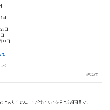
0日
日
14日
月23日
4日
8月11日
リンク
伊吹冠雪
→
*
とはありません。
が付いている欄は必須項目です