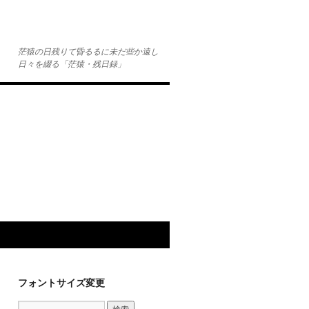
茫猿の日残りて昏るるに未だ些か遠し
日々を綴る「茫猿・残日録」
フォントサイズ変更