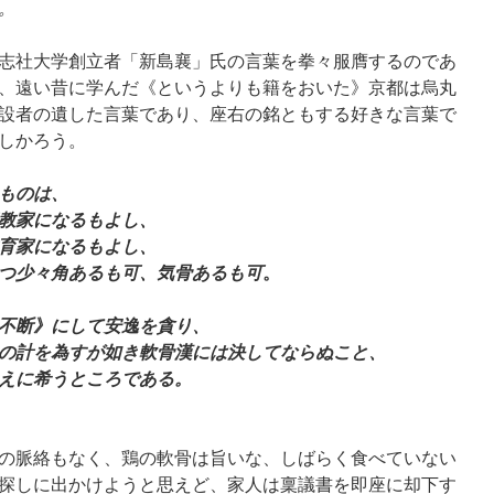
。
志社大学創立者「新島襄」氏の言葉を拳々服膺するのであ
、遠い昔に学んだ《というよりも籍をおいた》京都は烏丸
設者の遺した言葉であり、座右の銘ともする好きな言葉で
しかろう。
ものは、
教家になるもよし、
育家になるもよし、
。
つ少々角あるも可、
気骨あるも可
不断》にして安逸を貪り、
の計を為すが如き軟骨漢には決してならぬこと、
えに希うところである。
の脈絡もなく、鶏の軟骨は旨いな、しばらく食べていない
探しに出かけようと思えど、家人は稟議書を即座に却下す