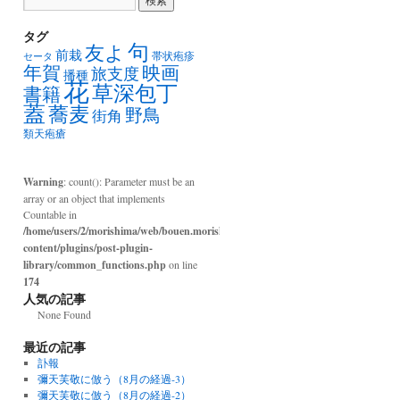
タグ
句
友よ
前栽
帯状疱疹
セータ
年賀
映画
旅支度
播種
花
草深包丁
書籍
蓋
蕎麦
野鳥
街角
類天疱瘡
Warning
: count(): Parameter must be an
array or an object that implements
Countable in
/home/users/2/morishima/web/bouen.morishima.com/wp-
content/plugins/post-plugin-
library/common_functions.php
on line
174
人気の記事
None Found
最近の記事
訃報
彌天芙敬に倣う（8月の経過-3）
彌天芙敬に倣う（8月の経過-2）