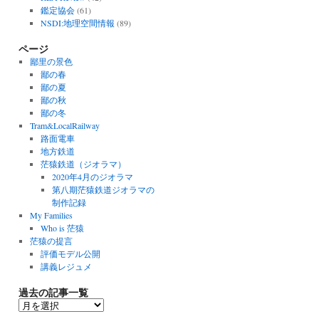
鑑定協会
(61)
NSDI:地理空間情報
(89)
ページ
鄙里の景色
鄙の春
鄙の夏
鄙の秋
鄙の冬
Tram&LocalRailway
路面電車
地方鉄道
茫猿鉄道（ジオラマ）
2020年4月のジオラマ
第八期茫猿鉄道ジオラマの
制作記録
My Families
Who is 茫猿
茫猿の提言
評価モデル公開
講義レジュメ
過去の記事一覧
過
去