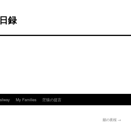
日録
ailway
My Families
茫猿の提言
鄙の夜桜
→