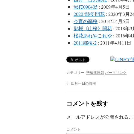
鄙桜090405
: 2009年4月5日
2020 鄙桜 開花
: 2020年3月2
今宵の鄙桜
: 2014年4月5日
鄙桜《山桜》開花
: 2018年
桜花あれやこれや
: 2016年
2011鄙桜-2
: 2011年4月11日
カテゴリー:
茫猿残日録
パーマリンク
←
四月一日の鄙桜
コメントを残す
メールアドレスが公開されるこ
コメント