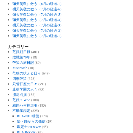
彌天芙敬に倣う（8月の経過-1）
彌天芙敬に倣う（7月の経過-6）
彌天芙敬に倣う（7月の経過-5）
彌天芙敬に倣う（7月の経過-4）
彌天芙敬に倣う（7月の経過-3）
彌天芙敬に倣う（7月の経過-2）
彌天芙敬に倣う（7月の経過-1）
カテゴリー
茫猿残日録
(481)
敗戦後70年
(18)
茫猿の旅日記
(89)
Macintosh
(10)
茫猿の吠える日々
(649)
四季茫猿
(323)
只管打座の日々
(791)
止揚学園の人々
(95)
濃尾点描
(132)
茫猿 's Who
(100)
線路ハ何処迄モ
(185)
不動産鑑定
(825)
REA-NET構築
(170)
塾・鄙からの発信
(29)
鑑定士 on www
(45)
REA Review
(42)