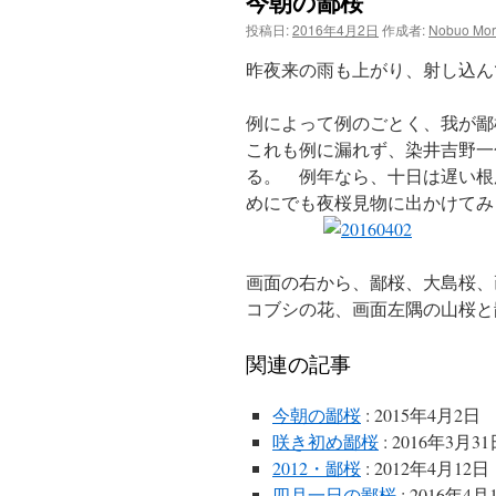
今朝の鄙桜
ン
投稿日:
2016年4月2日
作成者:
Nobuo Mor
ツ
昨夜来の雨も上がり、射し込ん
へ
例によって例のごとく、我が鄙
ス
これも例に漏れず、染井吉野一
る。 例年なら、十日は遅い根
キ
めにでも夜桜見物に出かけてみ
ッ
プ
画面の右から、鄙桜、大島桜、
コブシの花、画面左隅の山桜と
関連の記事
今朝の鄙桜
: 2015年4月2日
咲き初め鄙桜
: 2016年3月3
2012・鄙桜
: 2012年4月12日
四月一日の鄙桜
: 2016年4月