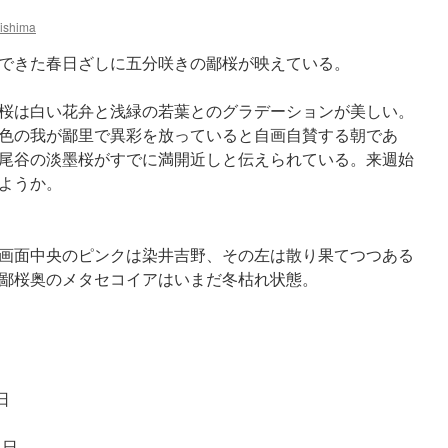
ishima
できた春日ざしに五分咲きの鄙桜が映えている。
桜は白い花弁と浅緑の若葉とのグラデーションが美しい。
色の我が鄙里で異彩を放っていると自画自賛する朝であ
尾谷の淡墨桜がすでに満開近しと伝えられている。来週始
ようか。
画面中央のピンクは染井吉野、その左は散り果てつつある
鄙桜奥のメタセコイアはいまだ冬枯れ状態。
1日
1日