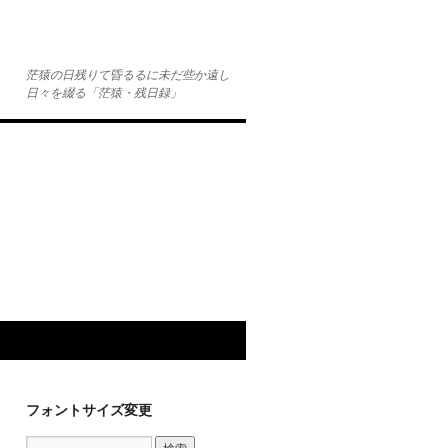
茫猿の日残りて昏るるに未だ些か遠し
日々を綴る「茫猿・残日録」
フォントサイズ変更