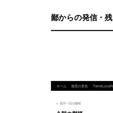
鄙からの発信・残
ホーム
鄙里の景色
Tram&LocalR
コ
ン
←
四月一日の鄙桜
テ