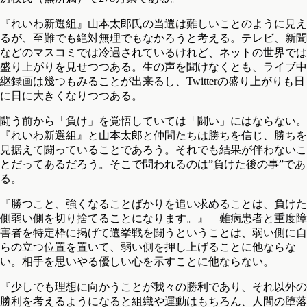
『れいわ新選組』山本太郎氏の当選は難しいことのように見え
るが、至難でも絶対無理でもなかろうと考える。テレビ、新聞
などのマスコミでは冷遇されているけれど、ネットの世界では
盛り上がりを見せつつある。生の声を聞けなくとも、ライブ中
継録画は幾つもみることが出来るし、Twitterの盛り上がりも日
に日に大きくなりつつある。
闘う前から「負け」を覚悟していては「闘い」にはならない。
『れいわ新選組』と山本太郎と仲間たちは勝ちを信じ、勝ちを
見据えて闘っていることであろう。それでも結果が伴わないこ
とだってあるだろう。そこで問われるのは”負けた後の事”であ
る。
『勝つこと、強くなることばかりを追い求めることは、負けた
側弱い側を切り捨てることになります。』 難病患者と重度障
害者を特定枠に掲げて選挙戦を闘うということは、弱い側に自
らの立つ位置を置いて、弱い側を押し上げることに他ならな
い。相手を思いやる優しい心を示すことに他ならない。
『少しでも理想に向かうことが我々の勝利であり、それ以外の
勝利を考えるようになると組織や運動はもちろん、人間の堕落