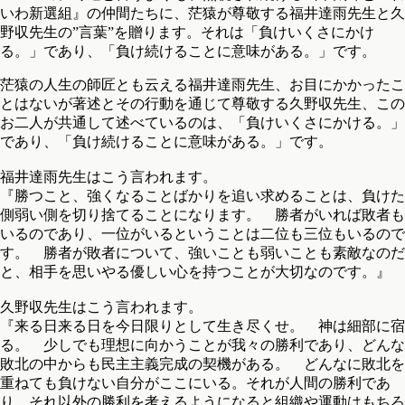
いわ新選組』の仲間たちに、茫猿が尊敬する福井達雨先生と久
野収先生の”言葉”を贈ります。それは「負けいくさにかけ
る。」であり、「負け続けることに意味がある。」です。
茫猿の人生の師匠とも云える福井達雨先生、お目にかかったこ
とはないが著述とその行動を通じて尊敬する久野収先生、この
お二人が共通して述べているのは、「負けいくさにかける。」
であり、「負け続けることに意味がある。」です。
福井達雨先生はこう言われます。
『勝つこと、強くなることばかりを追い求めることは、負けた
側弱い側を切り捨てることになります。 勝者がいれば敗者も
いるのであり、一位がいるということは二位も三位もいるので
す。 勝者が敗者について、強いことも弱いことも素敵なのだ
と、相手を思いやる優しい心を持つことが大切なのです。』
久野収先生はこう言われます。
『来る日来る日を今日限りとして生き尽くせ。 神は細部に宿
る。 少しでも理想に向かうことが我々の勝利であり、どんな
敗北の中からも民主主義完成の契機がある。 どんなに敗北を
重ねても負けない自分がここにいる。それが人間の勝利であ
り、それ以外の勝利を考えるようになると組織や運動はもちろ