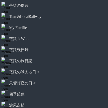
茫猿の提言
Tram&LocalRailway
My Families
茫猿 's Who
茫猿残日録
茫猿の旅日記
茫猿の吠える日々
只管打座の日々
四季茫猿
濃尾点描