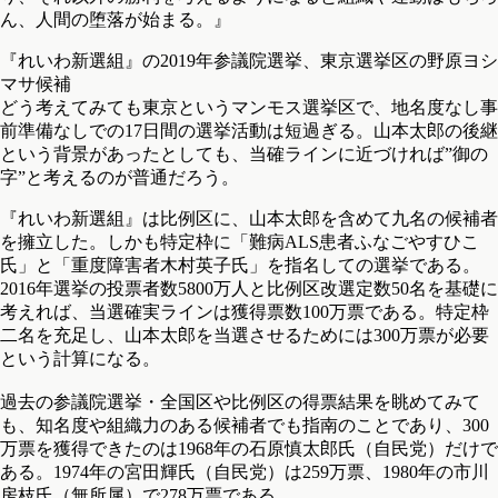
ん、人間の堕落が始まる。』
『れいわ新選組』の2019年参議院選挙、東京選挙区の野原ヨシ
マサ候補
どう考えてみても東京というマンモス選挙区で、地名度なし事
前準備なしでの17日間の選挙活動は短過ぎる。山本太郎の後継
という背景があったとしても、当確ラインに近づければ”御の
字”と考えるのが普通だろう。
『れいわ新選組』は比例区に、山本太郎を含めて九名の候補者
を擁立した。しかも特定枠に「難病ALS患者ふなごやすひこ
氏」と「重度障害者木村英子氏」を指名しての選挙である。
2016年選挙の投票者数5800万人と比例区改選定数50名を基礎に
考えれば、当選確実ラインは獲得票数100万票である。特定枠
二名を充足し、山本太郎を当選させるためには300万票が必要
という計算になる。
過去の参議院選挙・全国区や比例区の得票結果を眺めてみて
も、知名度や組織力のある候補者でも指南のことであり、300
万票を獲得できたのは1968年の石原慎太郎氏（自民党）だけで
ある。1974年の宮田輝氏（自民党）は259万票、1980年の市川
房枝氏（無所属）で278万票である。