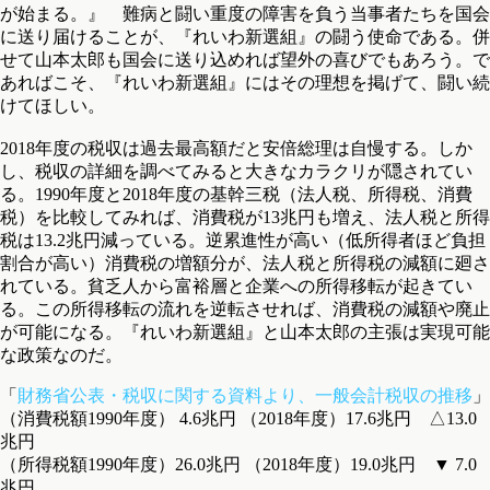
が始まる。』 難病と闘い重度の障害を負う当事者たちを国会
に送り届けることが、『れいわ新選組』の闘う使命である。併
せて山本太郎も国会に送り込めれば望外の喜びでもあろう。で
あればこそ、『れいわ新選組』にはその理想を掲げて、闘い続
けてほしい。
2018年度の税収は過去最高額だと安倍総理は自慢する。しか
し、税収の詳細を調べてみると大きなカラクリが隠されてい
る。1990年度と2018年度の基幹三税（法人税、所得税、消費
税）を比較してみれば、消費税が13兆円も増え、法人税と所得
税は13.2兆円減っている。逆累進性が高い（低所得者ほど負担
割合が高い）消費税の増額分が、法人税と所得税の減額に廻さ
れている。貧乏人から富裕層と企業への所得移転が起きてい
る。この所得移転の流れを逆転させれば、消費税の減額や廃止
が可能になる。『れいわ新選組』と山本太郎の主張は実現可能
な政策なのだ。
「
財務省公表・税収に関する資料より、一般会計税収の推移
」
（消費税額1990年度） 4.6兆円 （2018年度）17.6兆円 △13.0
兆円
（所得税額1990年度）26.0兆円 （2018年度）19.0兆円 ▼ 7.0
兆円