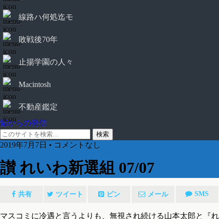
線路ハ何処迄モ
敗戦後70年
止揚学園の人々
Macintosh
不動産鑑定
鄙からの発信
2019年7月7日 • コメントなし
讃 れいわ新選組 07/07
SMS
共有
ツイート
ピン
メール
マスコミに冷遇と言うよりも、無視され続ける山本太郎と『れ