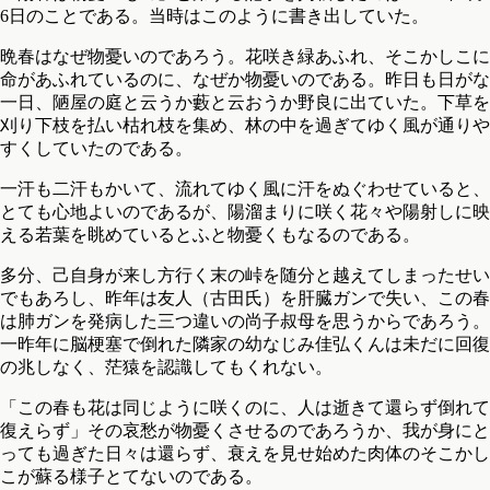
6日のことである。当時はこのように書き出していた。
晩春はなぜ物憂いのであろう。花咲き緑あふれ、そこかしこに
命があふれているのに、なぜか物憂いのである。昨日も日がな
一日、陋屋の庭と云うか藪と云おうか野良に出ていた。下草を
刈り下枝を払い枯れ枝を集め、林の中を過ぎてゆく風が通りや
すくしていたのである。
一汗も二汗もかいて、流れてゆく風に汗をぬぐわせていると、
とても心地よいのであるが、陽溜まりに咲く花々や陽射しに映
える若葉を眺めているとふと物憂くもなるのである。
多分、己自身が来し方行く末の峠を随分と越えてしまったせい
でもあろし、昨年は友人（古田氏）を肝臓ガンで失い、この春
は肺ガンを発病した三つ違いの尚子叔母を思うからであろう。
一昨年に脳梗塞で倒れた隣家の幼なじみ佳弘くんは未だに回復
の兆しなく、茫猿を認識してもくれない。
「この春も花は同じように咲くのに、人は逝きて還らず倒れて
復えらず」その哀愁が物憂くさせるのであろうか、我が身にと
っても過ぎた日々は還らず、衰えを見せ始めた肉体のそこかし
こが蘇る様子とてないのである。