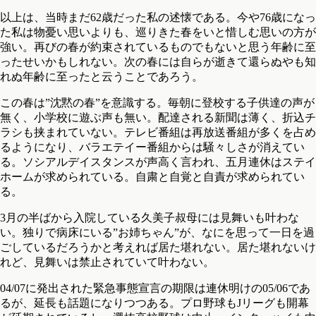
以上は、当時まだ62歳だった私の述懐である。今や76歳になっ
た私は物憂い思いよりも、巡りきた春をいと惜しむ思いの方が
強い。再びの春が約束されているものでもないと思う年齢に至
ったせいかもしれない。次の春には自らが逝きて還らぬやも知
れぬ年齢に至ったと云うことであろう。
この春は”沈黙の春”を意識する。毎朝に登校する子供達の声が
無く、小学校に遊ぶ声も無い。配達される新聞は薄く、折込チ
ラシも挟まれていない。テレビ番組は再放送番組が多くを占め
るようになり、バラエテイー番組からは騒々しさが消えてい
る。ソシアルデイスタンスが声高く言われ、五月連休はステイ
ホームが求められている。自粛と自覚と自責が求められてい
る。
3月の半ばから入院している久美子叔母には見舞いも叶わな
い。独りで病床にいる”お姉ちゃん”が、なにを思って一日を過
ごしているだろうかと考えれば居た堪れない。居た堪れないけ
れど、見舞いは禁止されていて叶わない。
04/07に発出された緊急事態宣言の期限は連休明けの05/06であ
るが、延長も話題になりつつある。プロ野球もJリーグも開幕