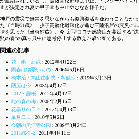
が延期されているし、選抜高校野球は中止、インターハイも中
止が決定され夏の甲子園も中止やむなき様子だ。
神戸の震災で無常を思いながらも復興復活を疑わうことなかっ
た《当時51歳》、少子高齢化過疎化が進む三陸沿岸の震災に非
情を思った《当時67歳》、今 新型コロナ感染症が蔓延する”沈
黙の春”の真っ只中に思考停止する数え77歳の春である。
関連の記事
花、雨、新緑
: 2012年4月22日
陽春は物憂いもの
: 2006年5月6日
橋本治・鳩山由起夫・釈徹宗
: 2019年3月15日
陋屋は今
: 2008年4月17日
2012・鄙桜
: 2012年4月12日
此の春の梅
: 2008年2月16日
花曇りの日々
: 2012年4月13日
皐月二日
: 2010年5月2日
今朝の美江寺公園
: 2009年3月24日
2011鄙桜-2
: 2011年4月11日