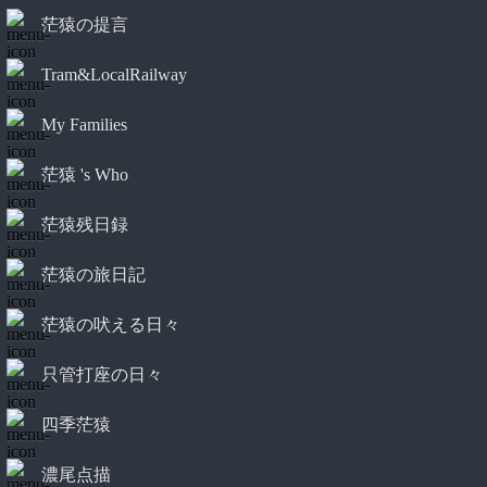
茫猿の提言
Tram&LocalRailway
My Families
茫猿 's Who
茫猿残日録
茫猿の旅日記
茫猿の吠える日々
只管打座の日々
四季茫猿
濃尾点描