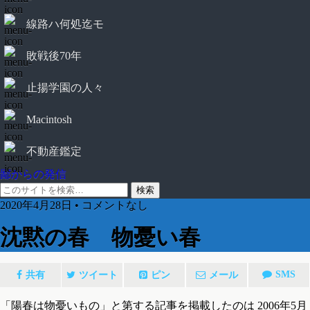
線路ハ何処迄モ
敗戦後70年
止揚学園の人々
Macintosh
不動産鑑定
鄙からの発信
2020年4月28日 • コメントなし
沈黙の春 物憂い春
SMS
共有
ツイート
ピン
メール
「陽春は物憂いもの」と第する記事を掲載したのは 2006年5月