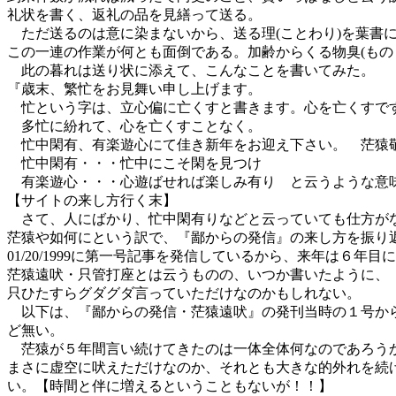
礼状を書く、返礼の品を見繕って送る。
ただ送るのは意に染まないから、送る理(ことわり)を葉書
この一連の作業が何とも面倒である。加齢からくる物臭(もの
此の暮れは送り状に添えて、こんなことを書いてみた。
『歳末、繁忙をお見舞い申し上げます。
忙という字は、立心偏に亡くすと書きます。心を亡くすで
多忙に紛れて、心を亡くすことなく。
忙中閑有、有楽遊心にて佳き新年をお迎え下さい。 茫猿
忙中閑有・・・忙中にこそ閑を見つけ
有楽遊心・・・心遊ばせれば楽しみ有り と云うような意
【サイトの来し方行く末】
さて、人にばかり、忙中閑有りなどと云っていても仕方が
茫猿や如何にという訳で、『鄙からの発信』の来し方を振り
01/20/1999に第一号記事を発信しているから、来年は
茫猿遠吠・只管打座とは云うものの、いつか書いたように、
只ひたすらグダグダ言っていただけなのかもしれない。
以下は、『鄙からの発信・茫猿遠吠』の発刊当時の１号から
ど無い。
茫猿が５年間言い続けてきたのは一体全体何なのであろう
まさに虚空に吠えただけなのか、それとも大きな的外れを続
い。【時間と伴に増えるということもないが！！】