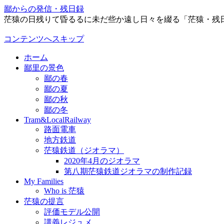
鄙からの発信・残日録
茫猿の日残りて昏るるに未だ些か遠し日々を綴る「茫猿・残
コンテンツへスキップ
ホーム
鄙里の景色
鄙の春
鄙の夏
鄙の秋
鄙の冬
Tram&LocalRailway
路面電車
地方鉄道
茫猿鉄道（ジオラマ）
2020年4月のジオラマ
第八期茫猿鉄道ジオラマの制作記録
My Families
Who is 茫猿
茫猿の提言
評価モデル公開
講義レジュメ