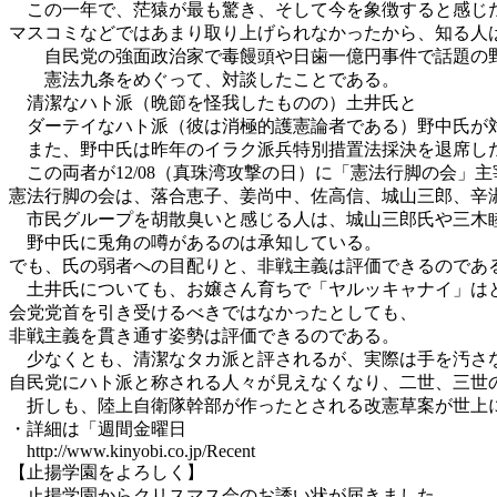
この一年で、茫猿が最も驚き、そして今を象徴すると感じ
マスコミなどではあまり取り上げられなかったから、知る人
自民党の強面政治家で毒饅頭や日歯一億円事件で話題の
憲法九条をめぐって、対談したことである。
清潔なハト派（晩節を怪我したものの）土井氏と
ダーテイなハト派（彼は消極的護憲論者である）野中氏が
また、野中氏は昨年のイラク派兵特別措置法採決を退席し
この両者が12/08（真珠湾攻撃の日）に「憲法行脚の会」
憲法行脚の会は、落合恵子、姜尚中、佐高信、城山三郎、辛
市民グループを胡散臭いと感じる人は、城山三郎氏や三木睦
野中氏に兎角の噂があるのは承知している。
でも、氏の弱者への目配りと、非戦主義は評価できるのであ
土井氏についても、お嬢さん育ちで「ヤルッキャナイ」はと
会党党首を引き受けるべきではなかったとしても、
非戦主義を貫き通す姿勢は評価できるのである。
少なくとも、清潔なタカ派と評されるが、実際は手を汚さな
自民党にハト派と称される人々が見えなくなり、二世、三世
折しも、陸上自衛隊幹部が作ったとされる改憲草案が世上に
・詳細は「週間金曜日
http://www.kinyobi.co.jp/Recent
【止揚学園をよろしく】
止揚学園からクリスマス会のお誘い状が届きました。