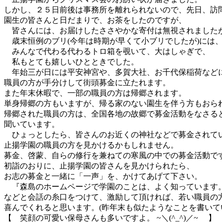
しかし、２５日前後は事務所を離れられないので、先日、訪
園生の皆さんと日だまりで、お茶をしたのですが、
皆さんには、お届けしたささやかな寄付は無視されました
歳末恒例のブリ(今年は時期が早くて小ブリでしたが)には
みんなで代わる代わるトロ箱を覗いて、大はしゃぎで、
私もとても嬉しいひとときでした。
年始三が日には平安神宮や、多賀大社、お千代保稲荷など
職員の方が手分けして街頭募金に立たれます。
また年末休暇で、一部の職員の方は帰郷されます。
単身帰郷の方もいますが、帰る家のない園生を伴う方もおら
帰郷された職員の方は、全国各地の故郷で募金活動をなさる
聞いています。
ひょっとしたら、皆さんのお近くの神社などで募金されて
止揚学園の職員の方を見かけるかもしれません。
募金、啓蒙、自らの修行を兼ねての寒風の中での募金活動で
初詣のおりに、止揚学園の皆さんを見かけられたら、
お志の募金と一緒に「一声」を、かけてあげて下さい。
『森島のホームページで学園のことは、よく知っています
などと会話の糸口をつけて、激励して頂ければ、若い職員の
喜んでくれると思います。(昨年末も似たようなことを書いて
【 笑顔の可愛い保母さんも多いですよ。 ~＼(^_^)／~ 】