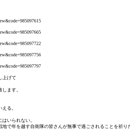
=view&code=985097615
=view&code=985097665
=view&code=985097722
=view&code=985097756
=view&code=985097797
し上げて
致します。
いえる。
にはいられない。
地で年を越す自衛隊の皆さんが無事で過ごされることを祈り