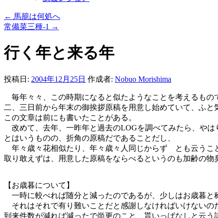
←
馬籠は何処へ
常備菜三種-1
→
行く年と来る年
投稿日:
2004年12月25日
作成者:
Nobuo Morishima
毎年々々、この時期になると似たようなことを考えるもの
二、三日前から年末の御挨拶原稿を用意し始めていて、ふと
この文章は前にも書いたことがある。
改めて、去年、一昨年と過去のLOGを調べてみたら、やは
とはいうものの、折角の原稿だであることだし、
年々歳々花相似たり、年々歳々人同じからず とも云うこ
取り敢えずは、用意した原稿をならべるというのも加齢の物
【お歳暮について】
一時に較べれば随分と減ったのであるが、少しはお歳暮と称
それはそれで有り難いことだと感謝しなければいけないの
到来件数が減れば減ったで尚更のこと、貰いっぱなしと云う