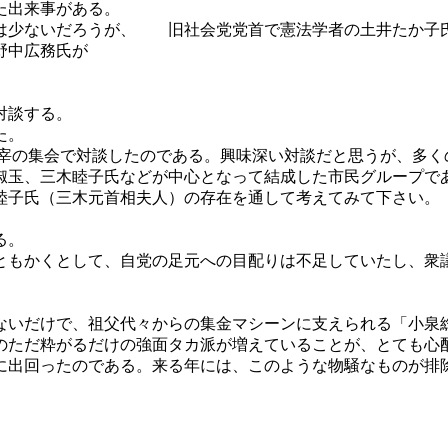
た出来事がある。
は少ないだろうが、 旧社会党党首で憲法学者の土井たか子
野中広務氏が
対談する。
た。
主宰の集会で対談したのである。興味深い対談だと思うが、多
淑玉、三木睦子氏などが中心となって結成した市民グループで
子氏（三木元首相夫人）の存在を通して考えてみて下さい。
る。
もかくとして、自党の足元への目配りは不足していたし、衆
いだけで、祖父代々からの集金マシーンに支えられる「小泉
のただ粋がるだけの強面タカ派が増えていることが、とても心
出回ったのである。来る年には、このような物騒なものが排