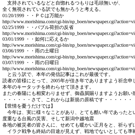
支持されているなどと自惚れるつもりは毛頭無いが、
全く無視されている訳でも無かろうと考える。
01/20/1999 ・・ＰＣは万能か
http://www.morishima.com/cgi-bin/np_boen/newspaper.cgi?action
02/25/1999 ・・バブル荷担の反省
http://www.morishima.com/cgi-bin/np_boen/newspaper.cgi?action
03/01/1999 ・・如何に応えるか
http://www.morishima.com/cgi-bin/np_boen/newspaper.cgi?action
03/06/1999 ・・雨の土曜日
http://www.morishima.com/cgi-bin/np_boen/newspaper.cgi?action
03/07/1999 ・・雨の日曜日
http://www.morishima.com/cgi-bin/np_boen/newspaper.cgi?action
と云う訳で、本年の発信記事はこれが最後です。
読者の皆様にとって、2005年が佳き年でありますよう祈念申
本年のキータッチを終わらせて頂きます。
またの春陽にも相変わりませず、御贔屓賜りますようお願い
・・・・・・さて、これからは新規の原稿です・・・・・・
【世情を憂うだけでは】
今年は、実に様々なことがあり、とても酷い年であったと
度重なる台風の災害、そして新潟中越地震
各地の被災者の皆さんに、せめても暖かい正月をと、祈らず
イラク戦争も終結の目途が見えず、戦地でないとしても準戦