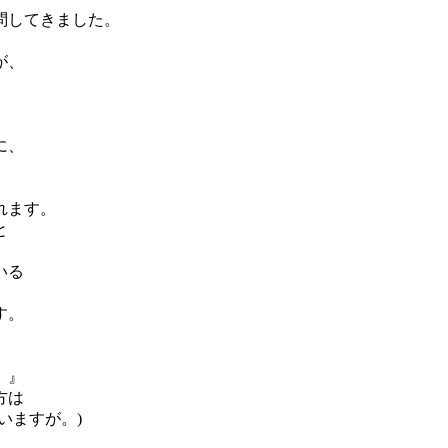
問してきました。
が、
、
に、
れます。
と
いる
す。
。』
方は
いますが。)