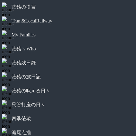
茫猿の提言
Tram&LocalRailway
My Families
茫猿 's Who
茫猿残日録
茫猿の旅日記
茫猿の吠える日々
只管打座の日々
四季茫猿
濃尾点描