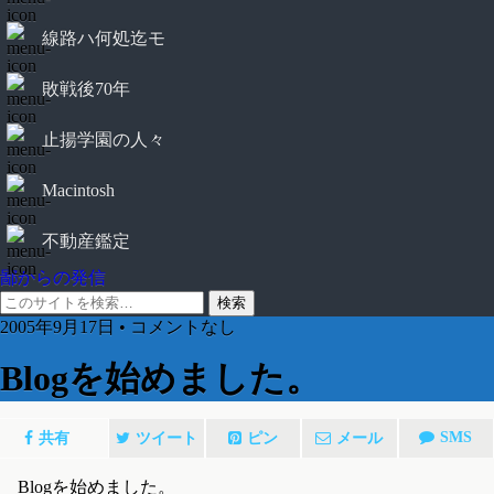
線路ハ何処迄モ
敗戦後70年
止揚学園の人々
Macintosh
不動産鑑定
鄙からの発信
2005年9月17日 • コメントなし
Blogを始めました。
SMS
共有
ツイート
ピン
メール
Blogを始めました。