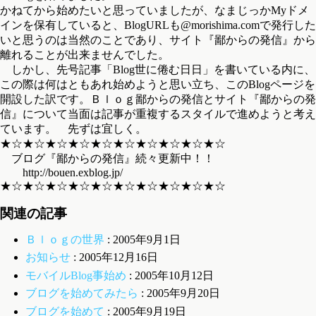
かねてから始めたいと思っていましたが、なまじっかMyドメ
インを保有していると、BlogURLも@morishima.comで発行した
いと思うのは当然のことであり、サイト『鄙からの発信』から
離れることが出来ませんでした。
しかし、先号記事「Blog世に倦む日日」を書いている内に、
この際は何はともあれ始めようと思い立ち、このBlogページを
開設した訳です。Ｂｌｏｇ鄙からの発信とサイト『鄙からの発
信』について当面は記事が重複するスタイルで進めようと考え
ています。 先ずは宜しく。
★☆★☆★☆★☆★☆★☆★☆★☆★☆★☆
ブログ『鄙からの発信』続々更新中！！
http://bouen.exblog.jp/
★☆★☆★☆★☆★☆★☆★☆★☆★☆★☆
関連の記事
Ｂｌｏｇの世界
: 2005年9月1日
お知らせ
: 2005年12月16日
モバイルBlog事始め
: 2005年10月12日
ブログを始めてみたら
: 2005年9月20日
ブログを始めて
: 2005年9月19日