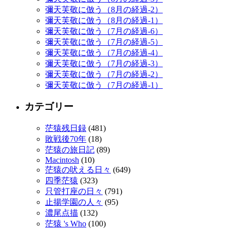
彌天芙敬に倣う（8月の経過-2）
彌天芙敬に倣う（8月の経過-1）
彌天芙敬に倣う（7月の経過-6）
彌天芙敬に倣う（7月の経過-5）
彌天芙敬に倣う（7月の経過-4）
彌天芙敬に倣う（7月の経過-3）
彌天芙敬に倣う（7月の経過-2）
彌天芙敬に倣う（7月の経過-1）
カテゴリー
茫猿残日録
(481)
敗戦後70年
(18)
茫猿の旅日記
(89)
Macintosh
(10)
茫猿の吠える日々
(649)
四季茫猿
(323)
只管打座の日々
(791)
止揚学園の人々
(95)
濃尾点描
(132)
茫猿 's Who
(100)