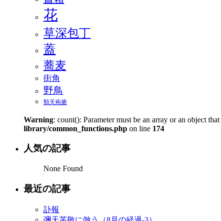
花
草深包丁
蓋
蕎麦
街角
野鳥
類天疱瘡
Warning
: count(): Parameter must be an array or an object th
library/common_functions.php
on line
174
人気の記事
None Found
最近の記事
訃報
彌天芙敬に倣う（8月の経過-3）