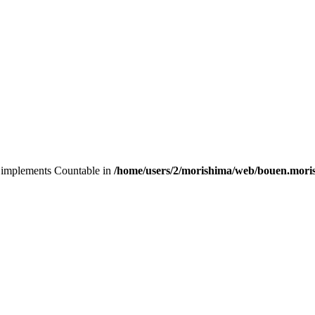
at implements Countable in
/home/users/2/morishima/web/bouen.moris