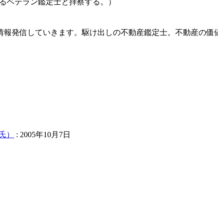
おられるベテラン鑑定士と拝察する。）
情報発信していきます。駆け出しの不動産鑑定士。不動産の価
定氏）
: 2005年10月7日