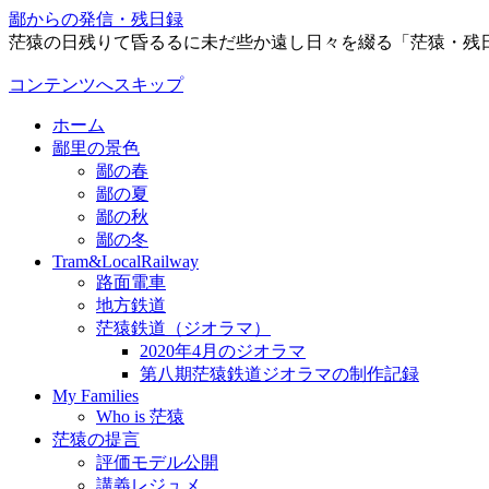
鄙からの発信・残日録
茫猿の日残りて昏るるに未だ些か遠し日々を綴る「茫猿・残
コンテンツへスキップ
ホーム
鄙里の景色
鄙の春
鄙の夏
鄙の秋
鄙の冬
Tram&LocalRailway
路面電車
地方鉄道
茫猿鉄道（ジオラマ）
2020年4月のジオラマ
第八期茫猿鉄道ジオラマの制作記録
My Families
Who is 茫猿
茫猿の提言
評価モデル公開
講義レジュメ