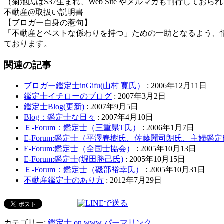
（菊池氏はS37生まれ、Web Site やメルマガも刊行して
不動産@取扱い説明書
【ブロガー自身の惹句】
「不動産とベストな係わりを持つ」ための一助となるよう、
ております。
関連の記事
ブロガー鑑定士inGifu(山村 寛氏）
: 2006年12月11日
鑑定士イチローのブログ
: 2007年3月2日
鑑定士Blog(更新)
: 2007年9月5日
Blog：鑑定士な日々
: 2007年4月10日
Ｅ-Forum：鑑定士（三重県T氏）
: 2006年1月7日
E-Forum:鑑定士（平澤春樹氏、佐藤麗司朗氏、主婦鑑
E-Forum:鑑定士（全国士協会）
: 2005年10月13日
E-Forum:鑑定士(堀田勝己氏)
: 2005年10月15日
Ｅ-Forum：鑑定士（磯部裕幸氏）
: 2005年10月31日
不動産鑑定士のあり方
: 2012年7月29日
カテゴリー:
鑑定士 on www
パーマリンク