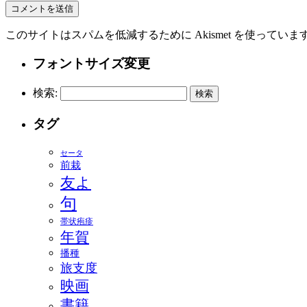
このサイトはスパムを低減するために Akismet を使っていま
フォントサイズ変更
検索:
タグ
セータ
前栽
友よ
句
帯状疱疹
年賀
播種
旅支度
映画
書籍