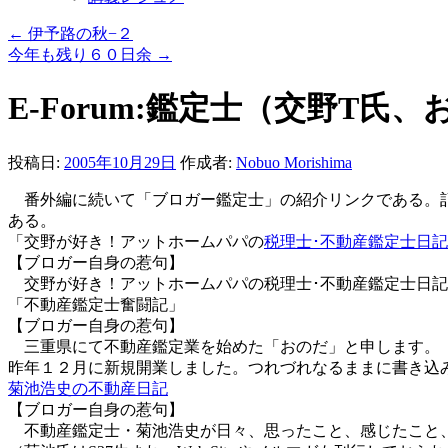
←
伊予路の秋−２
今年も残り６０日余
→
E-Forum:鑑定士（交野T氏
投稿日:
2005年10月29日
作成者:
Nobuo Morishima
番外編に続いて「ブロガー鑑定士」の紹介リンクである。記
ある。
「交野が好き！アットホームパパの
税理士･不動産鑑定士日記
【ブロガー自身の惹句】
交野が好き！アットホームパパの税理士･不動産鑑定士日記。
「不動産鑑定士奮闘記」
【ブロガー自身の惹句】
三重県にて不動産鑑定業を始めた「おのだ」と申します。
昨年１２月に新規開業しました。つれづれなるままに書き込
菊池浩史の不動産日記
【ブロガー自身の惹句】
不動産鑑定士・菊池浩史が日々、思ったこと、感じたこと、