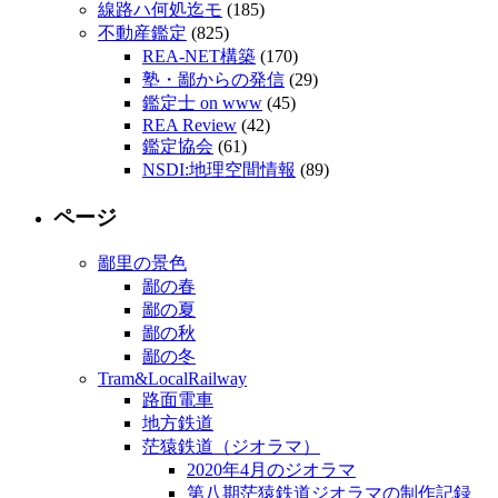
線路ハ何処迄モ
(185)
不動産鑑定
(825)
REA-NET構築
(170)
塾・鄙からの発信
(29)
鑑定士 on www
(45)
REA Review
(42)
鑑定協会
(61)
NSDI:地理空間情報
(89)
ページ
鄙里の景色
鄙の春
鄙の夏
鄙の秋
鄙の冬
Tram&LocalRailway
路面電車
地方鉄道
茫猿鉄道（ジオラマ）
2020年4月のジオラマ
第八期茫猿鉄道ジオラマの制作記録