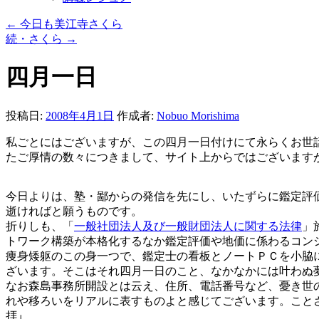
←
今日も美江寺さくら
続・さくら
→
四月一日
投稿日:
2008年4月1日
作成者:
Nobuo Morishima
私ごとにはございますが、この四月一日付けにて永らくお世
たご厚情の数々につきまして、サイト上からではございます
今日よりは、塾・鄙からの発信を先にし、いたずらに鑑定評
逝ければと願うものです。
折りしも、「
一般社団法人及び一般財団法人に関する法律
」
トワーク構築が本格化するなか鑑定評価や地価に係わるコン
痩身矮躯のこの身一つで、鑑定士の看板とノートＰＣを小脇
ざいます。そこはそれ四月一日のこと、なかなかには叶わぬ
なお森島事務所開設とは云え、住所、電話番号など、憂き世
れや移ろいをリアルに表すものよと感じてございます。ことさ
拝』