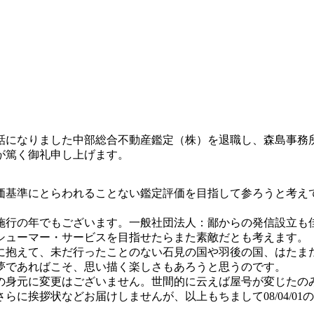
話になりました中部総合不動産鑑定（株）を退職し、森島事務
が篤く御礼申し上げます。
価基準にとらわれることない鑑定評価を目指して参ろうと考え
施行の年でもございます。一般社団法人：鄙からの発信設立も
シューマー・サービスを目指せたらまた素敵だとも考えます。
に抱えて、未だ行ったことのない石見の国や羽後の国、はたま
夢であればこそ、思い描く楽しさもあろうと思うのです。
の身元に変更はございません。世間的に云えば屋号が変じたの
らに挨拶状などお届けしませんが、以上もちまして08/04/0