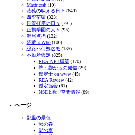
Macintosh
(10)
茫猿の吠える日々
(649)
四季茫猿
(323)
只管打座の日々
(791)
止揚学園の人々
(95)
濃尾点描
(132)
茫猿 's Who
(100)
線路ハ何処迄モ
(185)
不動産鑑定
(825)
REA-NET構築
(170)
塾・鄙からの発信
(29)
鑑定士 on www
(45)
REA Review
(42)
鑑定協会
(61)
NSDI:地理空間情報
(89)
ページ
鄙里の景色
鄙の春
鄙の夏