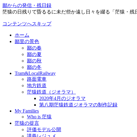
鄙からの発信・残日録
茫猿の日残りて昏るるに未だ些か遠し日々を綴る「茫猿・残
コンテンツへスキップ
ホーム
鄙里の景色
鄙の春
鄙の夏
鄙の秋
鄙の冬
Tram&LocalRailway
路面電車
地方鉄道
茫猿鉄道（ジオラマ）
2020年4月のジオラマ
第八期茫猿鉄道ジオラマの制作記録
My Families
Who is 茫猿
茫猿の提言
評価モデル公開
講義レジュメ