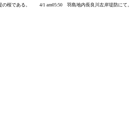
桜である。 4/1 am05:50 羽島地内長良川左岸堤防にて