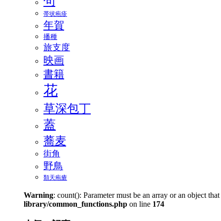
句
帯状疱疹
年賀
播種
旅支度
映画
書籍
花
草深包丁
蓋
蕎麦
街角
野鳥
類天疱瘡
Warning
: count(): Parameter must be an array or an object th
library/common_functions.php
on line
174