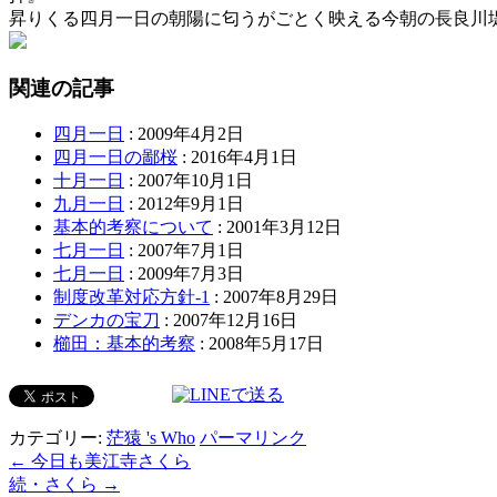
昇りくる四月一日の朝陽に匂うがごとく映える今朝の長良川堤の
関連の記事
四月一日
: 2009年4月2日
四月一日の鄙桜
: 2016年4月1日
十月一日
: 2007年10月1日
九月一日
: 2012年9月1日
基本的考察について
: 2001年3月12日
七月一日
: 2007年7月1日
七月一日
: 2009年7月3日
制度改革対応方針-1
: 2007年8月29日
デンカの宝刀
: 2007年12月16日
櫛田：基本的考察
: 2008年5月17日
カテゴリー:
茫猿 's Who
パーマリンク
←
今日も美江寺さくら
続・さくら
→