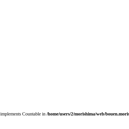
at implements Countable in
/home/users/2/morishima/web/bouen.moris