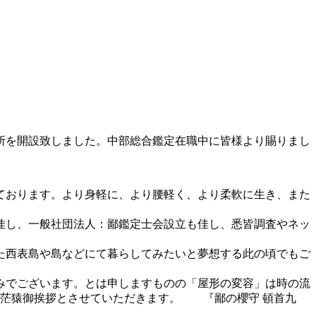
所を開設致しました。中部総合鑑定在職中に皆様より賜りまし
ております。より身軽に、より腰軽く、より柔軟に生き、また
佳し、一般社団法人：鄙鑑定士会設立も佳し、悉皆調査やネッ
た西表島や島などにて暮らしてみたいと夢想する此の頃でもご
みでございます。とは申しますものの「屋形の変容」は時の流
1の茫猿御挨拶とさせていただきます。 『鄙の櫻守 頓首九