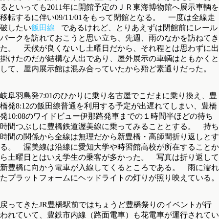
るといっても2011年に開館予定のＪＲ東海博物館へ展示車輌を
移転するに伴い09/11/01をもって閉館となる。 一度は全線走
破したい
飯田線
であるけれど、とりあえずは閉館前にレール
パークを訪れておこうと思い立ち、先週、雨のなかを訪ねてき
た。 天候が良くないし土曜日だから、それ程とは思わずに出
掛けたのだが結構な人出であり、屋外展示の車輌はともかくと
して、屋内展示館は混み合っていたから殆ど素通りだった。
岐阜羽島発7:01のひかりに乗り名古屋でこだまに乗り換え、豊
橋発8:12の飯田線普通を利用する予定が出遅れてしまい、豊橋
発10:08のワイドビュー伊那路発車までの１時間半ほどの待ち
時間つぶしに豊橋鉄道渥美線に乗ってみることとする。 持ち
時間の関係から全線は無理だから新豊橋・高師間折り返しとす
る。 渥美線は沿線に愛知大学や時習館高校が所在することか
ら土曜日とはいえ学生の乗客が多かった。 写真は折り返して
新豊橋に向かう電車が入線してくるところである。 雨に濡れ
たプラットフォームにヘッドライトの灯りが照り映えている。
戻ってきたJR豊橋駅前ではちょうど豊橋祭りのイベントが行
われていて、豊鉄市内線（路面電車）も花電車が運行されてい