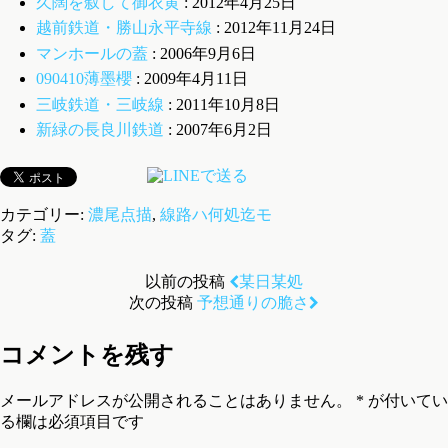
久闊を叙して御衣黄
: 2012年4月25日
越前鉄道・勝山永平寺線
: 2012年11月24日
マンホールの蓋
: 2006年9月6日
090410薄墨櫻
: 2009年4月11日
三岐鉄道・三岐線
: 2011年10月8日
新緑の長良川鉄道
: 2007年6月2日
カテゴリー:
濃尾点描
,
線路ハ何処迄モ
タグ:
蓋
以前の投稿
某日某処
次の投稿
予想通りの脆さ
コメントを残す
メールアドレスが公開されることはありません。
*
が付いてい
る欄は必須項目です