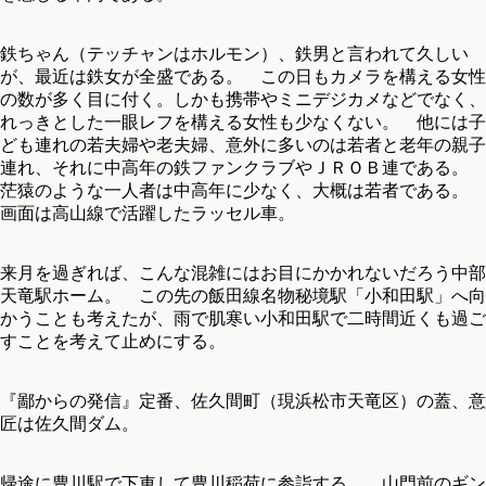
鉄ちゃん（テッチャンはホルモン）、鉄男と言われて久しい
が、最近は鉄女が全盛である。 この日もカメラを構える女性
の数が多く目に付く。しかも携帯やミニデジカメなどでなく、
れっきとした一眼レフを構える女性も少なくない。 他には子
ども連れの若夫婦や老夫婦、意外に多いのは若者と老年の親子
連れ、それに中高年の鉄ファンクラブやＪＲＯＢ連である。
茫猿のような一人者は中高年に少なく、大概は若者である。
画面は高山線で活躍したラッセル車。
来月を過ぎれば、こんな混雑にはお目にかかれないだろう中部
天竜駅ホーム。 この先の飯田線名物秘境駅「小和田駅」へ向
かうことも考えたが、雨で肌寒い小和田駅で二時間近くも過ご
すことを考えて止めにする。
『鄙からの発信』定番、佐久間町（現浜松市天竜区）の蓋、意
匠は佐久間ダム。
帰途に豊川駅で下車して豊川稲荷に参詣する。 山門前のギン