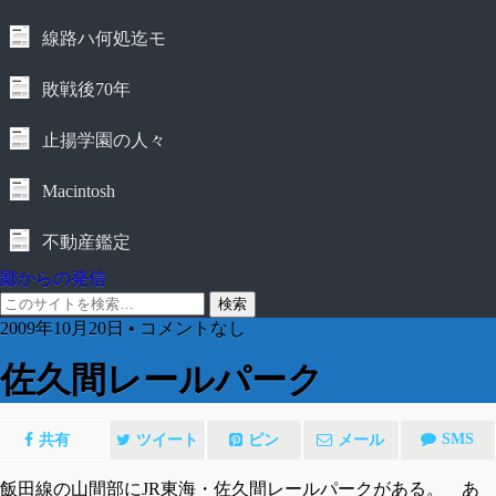
線路ハ何処迄モ
敗戦後70年
止揚学園の人々
Macintosh
不動産鑑定
鄙からの発信
2009年10月20日 • コメントなし
佐久間レールパーク
SMS
共有
ツイート
ピン
メール
飯田線の山間部にJR東海・佐久間レールパークがある。 あ