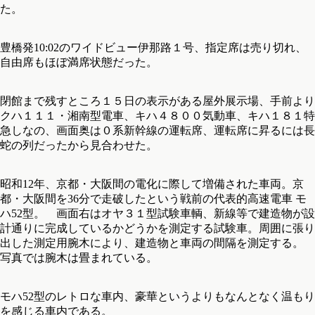
た。
豊橋発10:02のワイドビュー伊那路１号、指定席は売り切れ、
自由席もほぼ満席状態だった。
閉館まで残すところ１５日の表示がある屋外展示場、手前より
クハ１１１・湘南型電車、キハ４８００気動車、キハ１８１特
急しなの、画面奥は０系新幹線の運転席、運転席に昇るには長
蛇の列だったから見合わせた。
昭和12年、京都・大阪間の電化に際して増備された車両。京
都・大阪間を36分で走破したという戦前の代表的高速電車 モ
ハ52型。 画面右はオヤ３１型試験車輌、新線等で建造物が設
計通りに完成しているかどうかを測定する試験車。周囲に張り
出した測定用腕木により、建造物と車両の間隔を測定する。
写真では腕木は畳まれている。
モハ52型のレトロな車内、豪華というよりもなんとなく温もり
を感じる車内である。