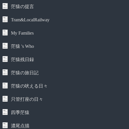
茫猿の提言
Tram&LocalRailway
My Families
茫猿 's Who
茫猿残日録
茫猿の旅日記
茫猿の吠える日々
只管打座の日々
四季茫猿
濃尾点描