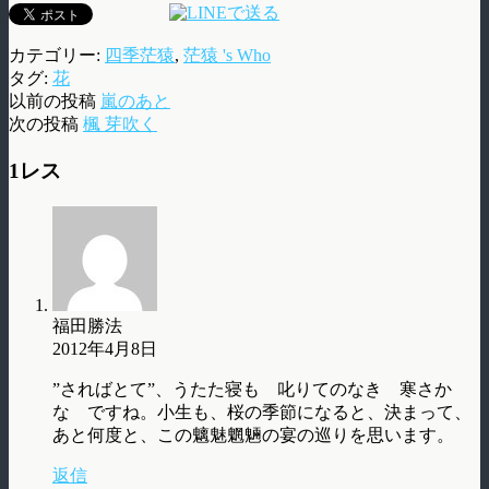
カテゴリー:
四季茫猿
,
茫猿 's Who
タグ:
花
以前の投稿
嵐のあと
次の投稿
楓 芽吹く
1レス
福田勝法
2012年4月8日
”さればとて”、うたた寝も 叱りてのなき 寒さか
な ですね。小生も、桜の季節になると、決まって、
あと何度と、この魑魅魍魎の宴の巡りを思います。
返信