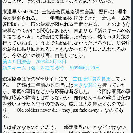
のことか、その頃には茫猿は？などと思うのである。
来週早々04.09には士協会会長連絡調整会議、翌日には理事
会が開催される。 一年間紛糾を続けてきた「新スキーム改
善問題」に一応の決着が図られる予定である。 どのような
決着がつくかにも関心はあるが、何よりも「新スキームの名
を捨てるべき」と総会にて提案した時から、然るべき対策を
行っていれば、こうまでも紛糾しなかっただろうに、所管庁
の意向に振り回されることもなかったろうにと思われるの
も、今や老いの繰り言、由無しごとか。
第４５回総会
2009年6月18日
新スキーム（名）を捨てる時
2009年6月20日
鑑定協会はそのWebサイトにて、
主任研究員を募集
してい
る。 茫猿は三年前の募集時には
大きな関心
を持っていた
が、家庭の事情などから応募は断念した。 今回は家庭の事
情は応募の障害とはならないが、如何せん三年の歳月は茫猿
を老いさせたと思うのである。歳月は人を待たずなのであ
り、「Old soldiers never die，they just fade away.」なのであ
る。
人は愚かなものだと思う。 鑑定業界のことなどではない、