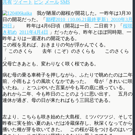
共有
ツイート
ピン
メール
SMS
我が陋屋の鄙桜が開花した。一昨年は3月30
日の開花だった。「
鄙櫻2010（10.06.21最終更新）2010年3月
29日
」 昨年は4月6日頃（開花は一日、二日前？）「
桜咲
き初め
2011年4月4日
」だったから、昨年とほぼ同時期、一
昨年よりは一週遅れの開花である。
この桜を見れば、おきまりの句が浮かんでくる。
「 このさくら 去年（こぞ）のさくらも このさくら
」
父母亡きあとも、変わりなく咲く桜である。
病む母の乗る車椅子を押しながら、ふたりで眺めたのは二年
前、小雨もようの風吹くなかであった。 母が「きれいに咲
いたね。」とつぶやいた言葉が今も耳の底に残っている。
あれから二年、今も昨日のことのように思い出す。 五月の
連休が過ぎ、母の日が来たればもう三回忌である。
左より、こちらも咲き始めた大島桜、ミツバツツジ、そして
昨春に実を拾い夏のあいだは冷蔵保存し、秋深くなってから
播いた種が芽を吹いてきた。 この桜が花をつけるのはいつ