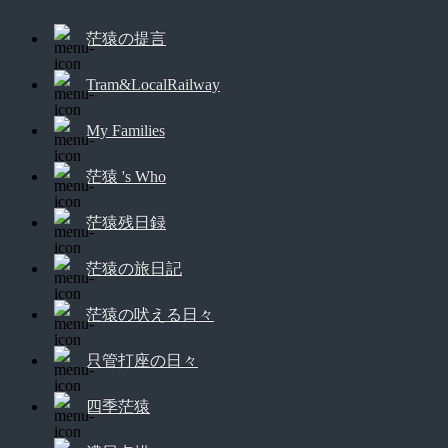
茫猿の提言
Tram&LocalRailway
My Families
茫猿 's Who
茫猿残日録
茫猿の旅日記
茫猿の吠える日々
只管打座の日々
四季茫猿