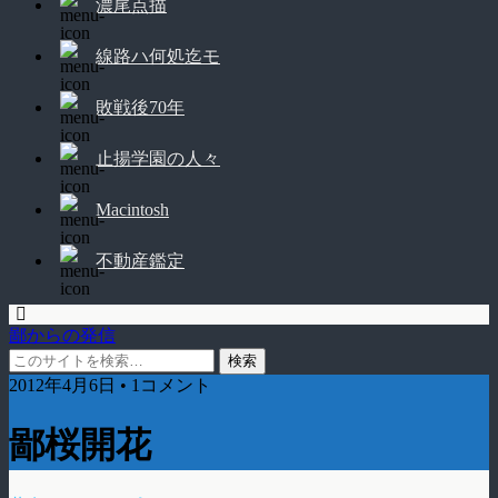
濃尾点描
線路ハ何処迄モ
敗戦後70年
止揚学園の人々
Macintosh
不動産鑑定
鄙からの発信
2012年4月6日 • 1コメント
鄙桜開花