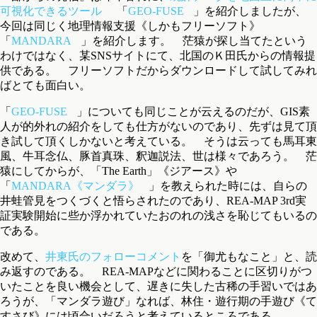
可視化できるツール
「
GEO-FUSE
」を紹介しましたが、
今回は同じく地理情報支援《しかもフリーソフト》
「
MANDARA
」を紹介します。 茫猿が探し当てたという
わけではなく、某SNSサイトにて、北国のＫ田氏からの情報提
供である。 フリーソフトだからダウンロードして試してみれ
ばとても面白い。
「
GEO-FUSE
」についても同じことが云えるのだが、GIS素
人が的外れの紹介をしても仕方がないのであり、先ずは見て頂
き試して頂くしかないと考えている。 そうは云っても馬耳東
風、牛耳念仏、豚首真珠、釈迦説法、世は様々であろう。 茫
猿にしてからが、「The Earth」《ジアース》や
「
MANDARA《マンダラ》
」を教えられた時には、自らの
井蛙管見をつくづくと悟らされたのであり、REA-MAP 3rd実
証実験開始に些か浮かれていたおのれの浅さを恥じてもいるの
である。
改めて、
井東氏のフォローコメント
を「御尤もなこと」と、読
み返すのである。 REA-MAPなどに関わることに区切りがつ
いたことを良い機会として、遅きに失した古稀の手習いではあ
ろうが、「マンダラ遊び」なれば、林住・遊行期の手遊び《て
すさび》には頃合いだろうと考えているところである。