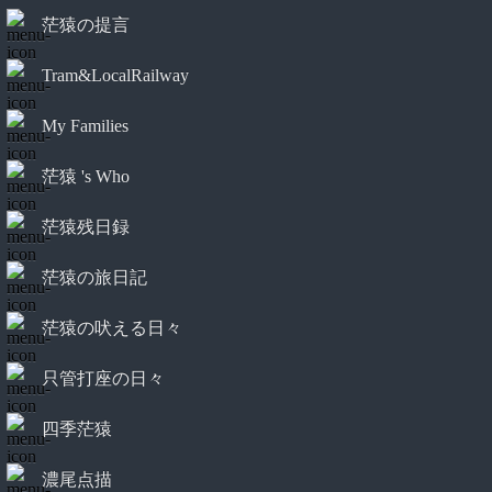
茫猿の提言
Tram&LocalRailway
My Families
茫猿 's Who
茫猿残日録
茫猿の旅日記
茫猿の吠える日々
只管打座の日々
四季茫猿
濃尾点描