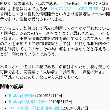
FUSE 皆素晴らしいものである。 The Earth、E-PRAGAは企
業による情報開示であるが、
MANDARA
、
GEO-FUSE
は非
営利もしくは非営利的情報開示というより情報処理ツールの開
示であり、性格が異なるものである。
だからこそ、如何にして巧みに利用してゆくかが問われている
と同時に、iNetの素晴らしさをつくづくと思わされる。 それ
らはまた、不動産情報の非対称性を崩してゆくものであり、そ
のことを承知の上で専門職業家としては、如何なる相対的優位
性を維持してゆくのか、その為に何をすべきかなどと考えるこ
とが、問われているのであろう。
木瓜《ボケ、惚け》の花である。名前はボケだが、花は美しく
可憐である。花言葉は「先駆者」「指導者」「妖精の輝き」
「平凡」などとあり、なにやら呆けてもいる。
関連の記事
ReaMap説明会
: 2010年5月19日
ReaMap試験運用開始
: 2010年5月7日
サイト新設・不動産価格指数
: 2012年8月24日