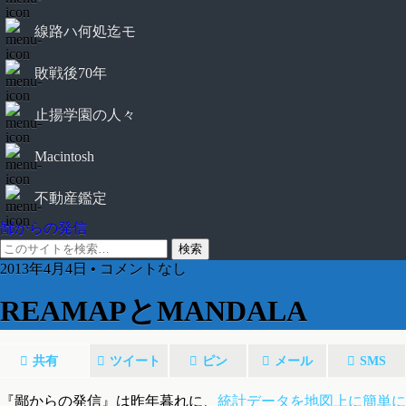
線路ハ何処迄モ
敗戦後70年
止揚学園の人々
Macintosh
不動産鑑定
鄙からの発信
2013年4月4日 • コメントなし
REAMAPとMANDALA
共有
ツイート
ピン
メール
SMS
『鄙からの発信』は昨年暮れに、
統計データを地図上に簡単に