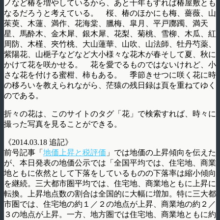
ノなど椿を増やしているから、あと十年もすれば椿屋敷とも
なるだろうと考えている。 桜、椿のほかにも梅、薔薇、山
茱萸、木蓮、満作、花海棠、臘梅、皐月、平戸躑躅、満天
星、馬酔木、金木犀、銀木犀、花梨、菊桃、雪柳、木瓜、紅
周防、木槿、夾竹桃、大山蓮華、山吹、山法師、牡丹芍薬、
紫陽花、山梔子などなど大小様々な花木が春そして夏、秋に
かけて花を咲かせる。 花を愛でるものではないけれど、小
さな花を付ける蜜柑、柿もある。 季節きせつに咲く花に時
の移ろいを教えられながら、茫猿の残日録は頁を重ねてゆく
のである。
折々の花は、このサイトのタグ「花」で検索すれば、時々に
撮った写真を見ることができる。
《2014.03.18 追記》
前号記事「
地価上昇と税評価
」では地価の上昇傾向を伝えた
が、本日発表の地価公示では「全国平均では、住宅地、商業
地ともに依然として下落をしているものの下落率は縮小傾向
を継続。三大都市圏平均では、住宅地、商業地ともに上昇に
転換。上昇地点数の割合は全国的に大幅に増加。特に三大都
市圏では、住宅地の約１／２の地点が上昇、商業地の約２／
３の地点が上昇。一方、地方圏では住宅地、商業地ともに約