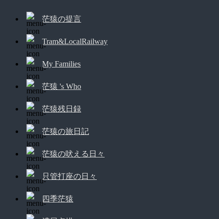
茫猿の提言
Tram&LocalRailway
My Families
茫猿 's Who
茫猿残日録
茫猿の旅日記
茫猿の吠える日々
只管打座の日々
四季茫猿