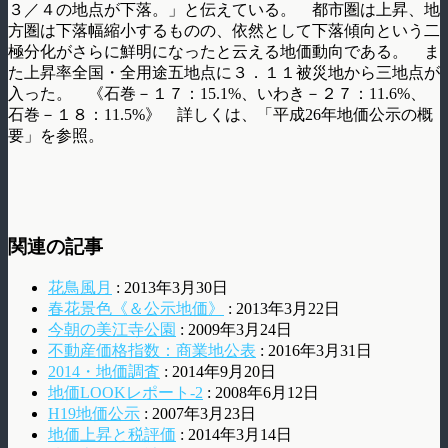
３／４の地点が下落。」と伝えている。 都市圏は上昇、地
方圏は下落幅縮小するものの、依然として下落傾向という二
極分化がさらに鮮明になったと云える地価動向である。 ま
た上昇率全国・全用途五地点に３．１１被災地から三地点が
入った。 《石巻－１７：15.1%、いわき－２７：11.6%、
石巻－１８：11.5%》 詳しくは、「平成26年地価公示の概
要」を参照。
関連の記事
花鳥風月
: 2013年3月30日
春花景色《＆公示地価》
: 2013年3月22日
今朝の美江寺公園
: 2009年3月24日
不動産価格指数：商業地公表
: 2016年3月31日
2014・地価調査
: 2014年9月20日
地価LOOKレポート-2
: 2008年6月12日
H19地価公示
: 2007年3月23日
地価上昇と税評価
: 2014年3月14日