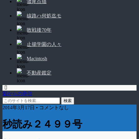
濃尾点描
線路ハ何処迄モ
敗戦後70年
止揚学園の人々
Macintosh
不動産鑑定
鄙からの発信
2014年3月17日 • コメントなし
秒読み２４９９号