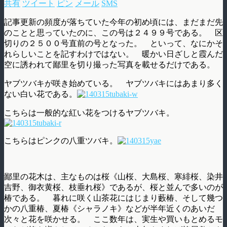
共有
ツイート
ピン
メール
SMS
記事更新の頻度が落ちていた今年の初め頃には、まだまだ先
のことと思っていたのに、この号は２４９９号である。 区
切りの２５００号直前の号となった。 といって、なにかそ
れらしいことを記すわけではない。 暖かい日ざしと霞んだ
空に誘われて鄙里を切り撮った写真を載せるだけである。
ヤブツバキが咲き始めている。 ヤブツバキにはあまり多く
ない白い花である。
こちらは一般的な紅い花をつけるヤブツバキ。
こちらはピンクの八重ツバキ。
鄙里の花木は、主なものは桜《山桜、大島桜、寒緋桜、染井
吉野、御衣黄桜、枝垂れ桜》であるが、桜と並んで多いのが
椿である。 暮れに咲く山茶花にはじまり藪椿、そして幾つ
かの八重椿、夏椿《シャラノキ》などが半年近くのあいだ
次々と花を咲かせる。 ここ数年は、実生や買いもとめるモ