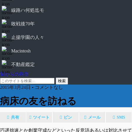
線路ハ何処迄モ
敗戦後70年
止揚学園の人々
Macintosh
不動産鑑定
鄙からの発信
2015年3月24日 • コメントなし
病床の友を訪ねる
共有
ツイート
ピン
メール
SMS
巧遅拙速とか創業守成などといった反意語あるいは対比させて