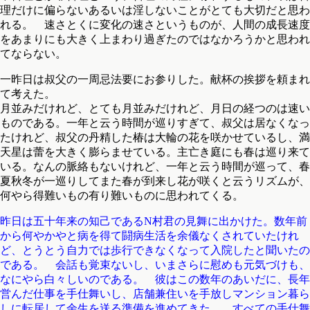
理だけに偏らないあるいは淫しないことがとても大切だと思わ
れる。 速さとくに変化の速さというものが、人間の成長速度
をあまりにも大きく上まわり過ぎたのではなかろうかと思われ
てならない。
一昨日は叔父の一周忌法要にお参りした。献杯の挨拶を頼まれ
て考えた。
月並みだけれど、とても月並みだけれど、月日の経つのは速い
ものである。一年と云う時間が巡りすぎて、叔父は居なくなっ
たけれど、叔父の丹精した椿は大輪の花を咲かせているし、満
天星は蕾を大きく膨らませている。主亡き庭にも春は巡り来て
いる。なんの脈絡もないけれど、一年と云う時間が巡って、春
夏秋冬が一巡りしてまた春が到来し花が咲くと云うリズムが、
何やら得難いもの有り難いものに思われてくる。
昨日は五十年来の知己であるN村君の見舞に出かけた。数年前
から何やかやと病を得て闘病生活を余儀なくされていたけれ
ど、とうとう自力では歩行できなくなって入院したと聞いたの
である。 会話も覚束ないし、いまさらに慰めも元気づけも、
なにやら白々しいのである。 彼はこの数年のあいだに、長年
営んだ仕事を手仕舞いし、店舗兼住いを手放しマンション暮ら
しに転居して余生を送る準備を進めてきた。 すべての手仕舞