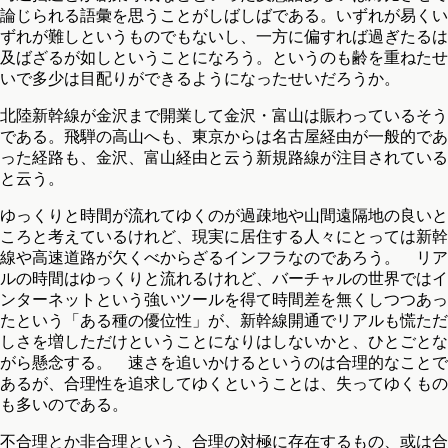
論じられる語彙を思うことがしばしばである。いずれが易くい
ずれが難しというものでもないし、一方に偏すれば過ぎたるは
及ばざるが如しということになろう。というのも齢を重ねたせ
いで多少は目配りができるようになったせいだろうか。
北陸新幹線が金沢まで開業して金沢・富山は賑わっているそう
である。飛騨の高山へも、東京からは名古屋経由が一般的であ
った経路も、金沢、富山経由と云う新規路線が注目されている
と云う。
ゆっくりと時間が流れてゆくのが過疎地や山間遠隔地の良いと
ころと考えているけれど、現実に居住する人々にとっては新幹
線や高速道路が欠くべからざるインフラなのであろう。 リア
ルの時間はゆっくりと流れるけれど、バーチャルの世界ではイ
ンターネットという強いツールを得て時間差を無くしつつあっ
たという「ある種の優位性」が、新幹線開通でリアルも慌ただ
しさを増しただけということになりはしないかと、ひとごとな
がら懸念する。 速さを追いかけるというのは合理的なことで
あるが、合理性を追求してゆくということは、失ってゆくもの
も多いのである。
不合理とか非合理という、合理の対極に存在するもの、或は合