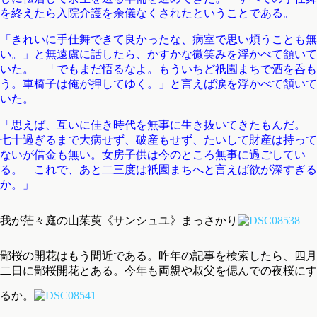
を終えたら入院介護を余儀なくされたということである。
「きれいに手仕舞できて良かったな、病室で思い煩うことも無
い。」と無遠慮に話したら、かすかな微笑みを浮かべて頷いて
いた。 「でもまだ悟るなよ。もういちど祇園まちで酒を呑も
う。車椅子は俺が押してゆく。」と言えば涙を浮かべて頷いて
いた。
「思えば、互いに佳き時代を無事に生き抜いてきたもんだ。
七十過ぎるまで大病せず、破産もせず、たいして財産は持って
ないが借金も無い。女房子供は今のところ無事に過ごしてい
る。 これで、あと二三度は祇園まちへと言えば欲が深すぎる
か。」
我が茫々庭の山茱萸《サンシュユ》まっさかり
鄙桜の開花はもう間近である。昨年の記事を検索したら、四月
二日に鄙桜開花とある。今年も両親や叔父を偲んでの夜桜にす
るか。