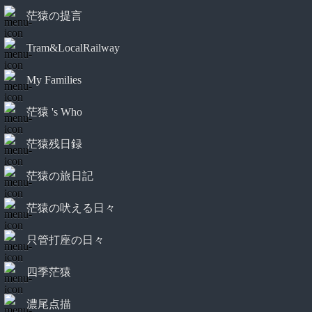
茫猿の提言
Tram&LocalRailway
My Families
茫猿 's Who
茫猿残日録
茫猿の旅日記
茫猿の吠える日々
只管打座の日々
四季茫猿
濃尾点描