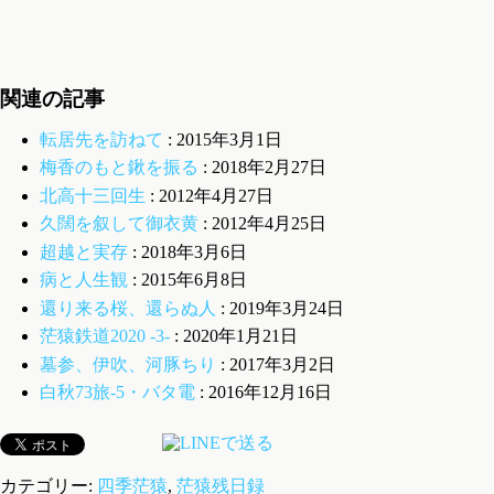
関連の記事
転居先を訪ねて
: 2015年3月1日
梅香のもと鍬を振る
: 2018年2月27日
北高十三回生
: 2012年4月27日
久闊を叙して御衣黄
: 2012年4月25日
超越と実存
: 2018年3月6日
病と人生観
: 2015年6月8日
還り来る桜、還らぬ人
: 2019年3月24日
茫猿鉄道2020 -3-
: 2020年1月21日
墓参、伊吹、河豚ちり
: 2017年3月2日
白秋73旅-5・バタ電
: 2016年12月16日
カテゴリー:
四季茫猿
,
茫猿残日録