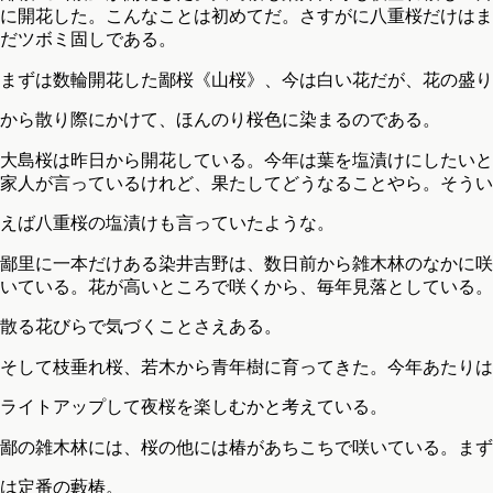
に開花した。こんなことは初めてだ。さすがに八重桜だけはま
だツボミ固しである。
まずは数輪開花した鄙桜《山桜》、今は白い花だが、花の盛り
から散り際にかけて、ほんのり桜色に染まるのである。
大島桜は昨日から開花している。今年は葉を塩漬けにしたいと
家人が言っているけれど、果たしてどうなることやら。そうい
えば八重桜の塩漬けも言っていたような。
鄙里に一本だけある染井吉野は、数日前から雑木林のなかに咲
いている。花が高いところで咲くから、毎年見落としている。
散る花びらで気づくことさえある。
そして枝垂れ桜、若木から青年樹に育ってきた。今年あたりは
ライトアップして夜桜を楽しむかと考えている。
鄙の雑木林には、桜の他には椿があちこちで咲いている。まず
は定番の藪椿。