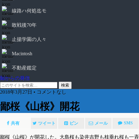
線路ハ何処迄モ
敗戦後70年
止揚学園の人々
Macintosh
不動産鑑定
鄙からの発信
2018年3月27日 • コメントなし
鄙桜《山桜》開花
SMS
共有
ツイート
ピン
メール
鄙桜《山桜》が開花した。大島桜も染井吉野も枝垂れ桜も一斉