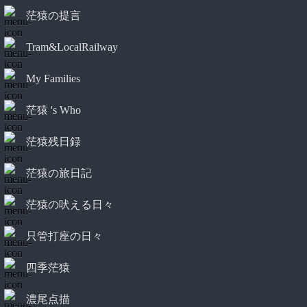
茫猿の提言
Tram&LocalRailway
My Families
茫猿 's Who
茫猿残日録
茫猿の旅日記
茫猿の吠える日々
只管打座の日々
四季茫猿
濃尾点描