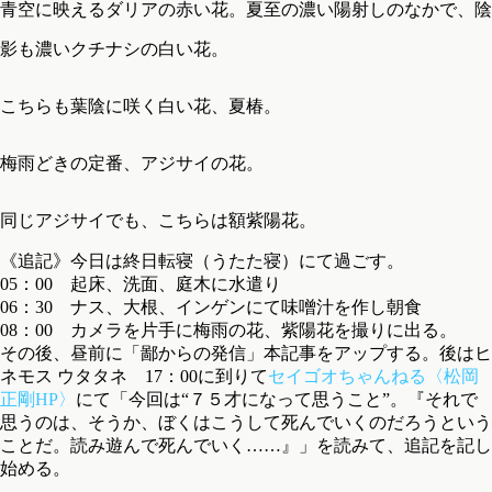
青空に映えるダリアの赤い花。
夏至の濃い陽射しのなかで、陰
影も濃いクチナシの白い花。
こちらも葉陰に咲く白い花、夏椿。
梅雨どきの定番、アジサイの花。
同じアジサイでも、こちらは額紫陽花。
《追記》今日は終日転寝（うたた寝）にて過ごす。
05：00 起床、洗面、庭木に水遣り
06：30 ナス、大根、インゲンにて味噌汁を作し朝食
08：00 カメラを片手に梅雨の花、紫陽花を撮りに出る。
その後、昼前に「鄙からの発信」本記事をアップする。後はヒ
ネモス ウタタネ 17：00に到りて
セイゴオちゃんねる〈松岡
正剛HP〉
にて「今回は“７５才になって思うこと”。『それで
思うのは、そうか、ぼくはこうして死んでいくのだろうという
ことだ。読み遊んで死んでいく……』」を読みて、追記を記し
始める。