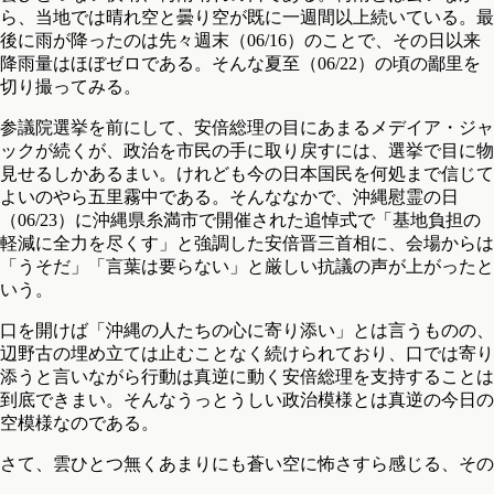
ら、当地では晴れ空と曇り空が既に一週間以上続いている。最
後に雨が降ったのは先々週末（06/16）のことで、その日以来
降雨量はほぼゼロである。そんな夏至（06/22）の頃の鄙里を
切り撮ってみる。
参議院選挙を前にして、安倍総理の目にあまるメデイア・ジャ
ックが続くが、政治を市民の手に取り戻すには、選挙で目に物
見せるしかあるまい。けれども今の日本国民を何処まで信じて
よいのやら五里霧中である。そんななかで、沖縄慰霊の日
（06/23）に沖縄県糸満市で開催された追悼式で「基地負担の
軽減に全力を尽くす」と強調した安倍晋三首相に、会場からは
「うそだ」「言葉は要らない」と厳しい抗議の声が上がったと
いう。
口を開けば「沖縄の人たちの心に寄り添い」とは言うものの、
辺野古の埋め立ては止むことなく続けられており、口では寄り
添うと言いながら行動は真逆に動く安倍総理を支持することは
到底できまい。そんなうっとうしい政治模様とは真逆の今日の
空模様なのである。
さて、雲ひとつ無くあまりにも蒼い空に怖さすら感じる、その