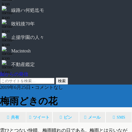
線路ハ何処迄モ
敗戦後70年
止揚学園の人々
Macintosh
不動産鑑定
鄙からの発信
2019年6月25日 • コメントなし
梅雨どきの花
共有
ツイート
ピン
メール
SMS
雲ひとつない快晴、梅雨晴れの日である。梅雨とは云いなが