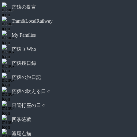
茫猿の提言
Tram&LocalRailway
My Families
茫猿 's Who
茫猿残日録
茫猿の旅日記
茫猿の吠える日々
只管打座の日々
四季茫猿
濃尾点描