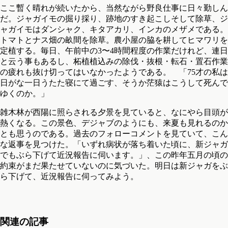
ここ暫く晴れが続いたから、当然ながら野良仕事に日々勤しん
だ。ジャガイモの掘り採り、跡地のすき起こしそして除草、ジ
ャガイモはダンシャク、キタアカリ、インカのメザメである。
トマトとナス畑の畝間を除草。農小屋の脇を耕してヒマワリを
定植する。毎日、午前中の3〜4時間程度の作業だけれど、連日
と云う事もあるし、柘植植込みの除伐・抜根・転石・置石作業
の疲れも抜け切ってはいなかったようである。 「75才の私は
日がな一日うたた寝にて過ごす、そうか茫猿はこうして死んで
ゆくのか。」
雑木林が西陽に照らされる夕景を見ていると、なにやら目頭が
熱くなる。この景色、デジャブのようにも、来夏も見れるのか
とも思うのである。過去のフォローコメントを見ていて、こん
な返事を見つけた。「いずれ病状が落ち着いた頃に、新ジャガ
でもぶら下げて近況報告に伺います。」、この昨年五月の頃の
約束がまだ果たせていないのに気づいた。明日は新ジャガをぶ
ら下げて、近況報告に伺ってみよう。
関連の記事