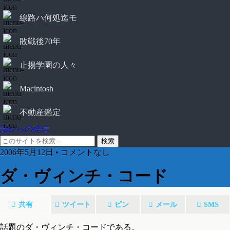
線路ハ何処迄モ
敗戦後70年
止揚学園の人々
Macintosh
不動産鑑定
鄙からの発信
2006年5月12日 • コメントなし
ダ・ヴィンチ・コード
共有
ツイート
ピン
メール
SMS
話題のダ・ヴィンチ・コードである。