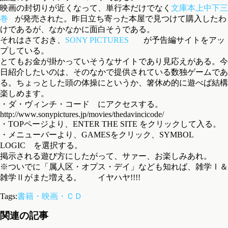
映画の封切りが近くなって、単行本だけでなく
文庫本上中下三
巻
が発売された。昨日立ち寄った本屋で見つけて購入したわ
けであるが、なかなかに面白そうである。
それはさておき、
SONY PICTURES
が予告編サイトをアッ
プしている。
とてもお金が掛かっていそうなサイトであり見応えがある。今
日紹介したいのは、そのなかで提供されている数独ゲームであ
る。ちょっとした頭の体操にというか、箸休め的に遊べば結構
楽しめます。
・ダ・ヴィンチ・コード にアクセスする。
http://www.sonypictures.jp/movies/thedavincicode/
・TOPページより、ENTER THE SITE をクリックして入る。
・メニューバーより、GAMESをクリック、SYMBOL
LOGIC を選択する。
掲示される遊び方にしたがって、サァー、お楽しみあれ。
※ついでに「属人区・オプス・デイ」なども知れば、雑学Ⅰ＆
雑学Ⅱがまた増える。 イヤハヤ!!!!
Tags:
書籍・映画・ＣＤ
関連の記事