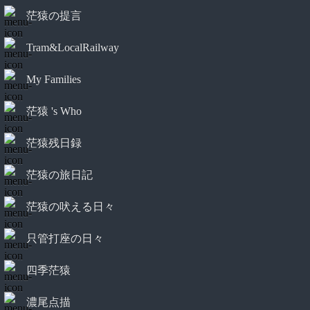
茫猿の提言
Tram&LocalRailway
My Families
茫猿 's Who
茫猿残日録
茫猿の旅日記
茫猿の吠える日々
只管打座の日々
四季茫猿
濃尾点描