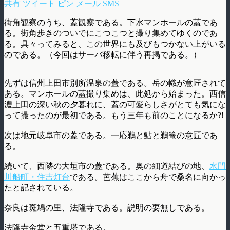
共有
ツイート
ピン
メール
SMS
街角観察のうち、蓋観察である。下水マンホールの蓋であ
る。街角歩きのついでにこつこつと撮り集めてゆくのであ
る。具々ってみると、この世界にも及びもつかない上がいる
のである。（今回はサーバ移転に伴う再掲である。）
先ずは信州上田市別所温泉の蓋である。岳の幟が意匠されて
ある。マンホールの蓋撮り集めは、此処から始まった。西信
濃上田の深い秋の夕暮れに、蓋の可愛らしさがとても気にな
って撮ったのが最初である。もう三年も前のことになるか?!
次は地元岐阜市の蓋である。一応鵜と鮎と鵜篭の意匠であ
る。
続いて、西隣の大垣市の蓋である。奥の細道結びの地、
水門
川船町・住吉灯台
である。芭蕉はここから舟で桑名に向かっ
たと記されている。
奈良は斑鳩の里、法隆寺である。説明の要無しである。
法隆寺金堂と五重塔である。