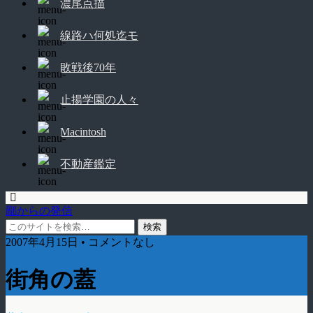
濃尾点描
線路ハ何処迄モ
敗戦後70年
止揚学園の人々
Macintosh
不動産鑑定
鄙からの発信
2007年4月15日 • コメントなし
街角の蓋