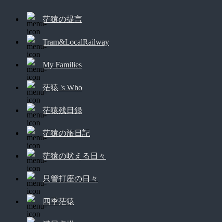
茫猿の提言
Tram&LocalRailway
My Families
茫猿 's Who
茫猿残日録
茫猿の旅日記
茫猿の吠える日々
只管打座の日々
四季茫猿