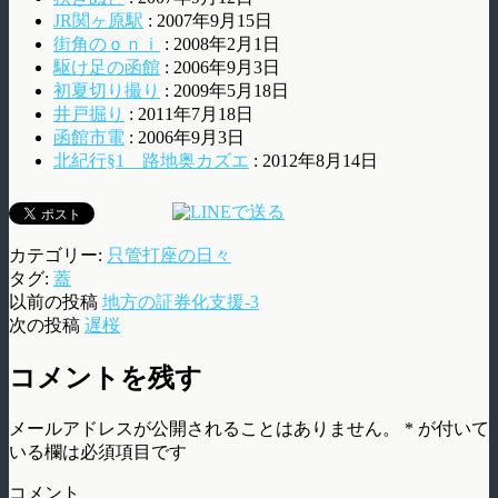
JR関ヶ原駅
: 2007年9月15日
街角のｏｎｉ
: 2008年2月1日
駆け足の函館
: 2006年9月3日
初夏切り撮り
: 2009年5月18日
井戸掘り
: 2011年7月18日
函館市電
: 2006年9月3日
北紀行§1 路地奥カズエ
: 2012年8月14日
カテゴリー:
只管打座の日々
タグ:
蓋
以前の投稿
地方の証券化支援-3
次の投稿
遅桜
コメントを残す
メールアドレスが公開されることはありません。
*
が付いて
いる欄は必須項目です
コメント