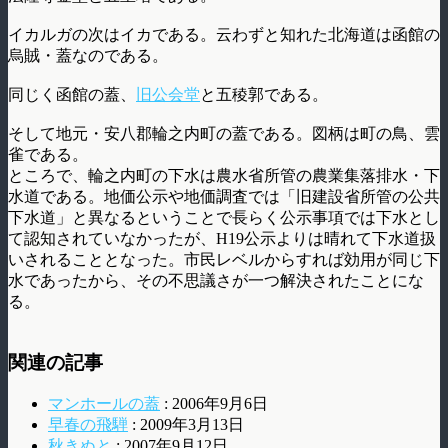
イカルガの次はイカである。云わずと知れた北海道は函館の
烏賊・蓋なのである。
同じく函館の蓋、
旧公会堂
と五稜郭である。
そして地元・安八郡輪之内町の蓋である。図柄は町の鳥、雲
雀である。
ところで、輪之内町の下水は農水省所管の農業集落排水・下
水道である。地価公示や地価調査では「旧建設省所管の公共
下水道」と異なるということで長らく公示事項では下水とし
て認知されていなかったが、H19公示よりは晴れて下水道扱
いされることとなった。市民レベルからすれば効用が同じ下
水であったから、その不思議さが一つ解決されたことにな
る。
関連の記事
マンホールの蓋
: 2006年9月6日
早春の飛騨
: 2009年3月13日
秋きぬと
: 2007年9月12日