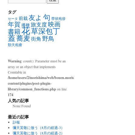
タグ
句
友よ
前栽
帯状疱疹
セータ
年賀
映画
旅支度
播種
花
草深包丁
書籍
蓋
蕎麦
野鳥
街角
類天疱瘡
Warning
: count(): Parameter must be an
array or an object that implements
Countable in
/home/users/2/morishima/web/bouen.morishima.com/wp-
content/plugins/post-plugin-
library/common_functions.php
on line
174
人気の記事
None Found
最近の記事
訃報
彌天芙敬に倣う（8月の経過-3）
彌天芙敬に倣う（8月の経過-2）