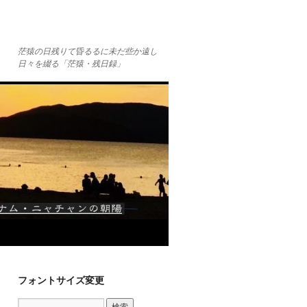
茫猿の日残りて昏るるに未だ些か遠し
日々を綴る「茫猿・残日録」
フォントサイズ変更