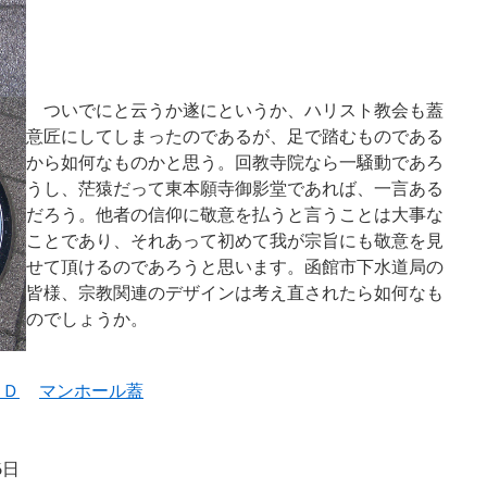
ついでにと云うか遂にというか、ハリスト教会も蓋
意匠にしてしまったのであるが、足で踏むものである
から如何なものかと思う。回教寺院なら一騒動であろ
うし、茫猿だって東本願寺御影堂であれば、一言ある
だろう。他者の信仰に敬意を払うと言うことは大事な
ことであり、それあって初めて我が宗旨にも敬意を見
せて頂けるのであろうと思います。函館市下水道局の
皆様、宗教関連のデザインは考え直されたら如何なも
のでしょうか。
ＣＤ
マンホール蓋
6日