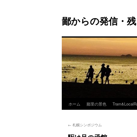
鄙からの発信・残
ホーム
鄙里の景色
Tram&LocalR
コ
ン
←
札幌シンポジウム
テ