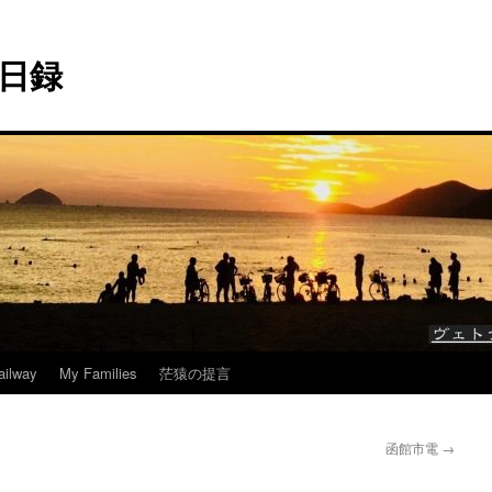
日録
ailway
My Families
茫猿の提言
函館市電
→