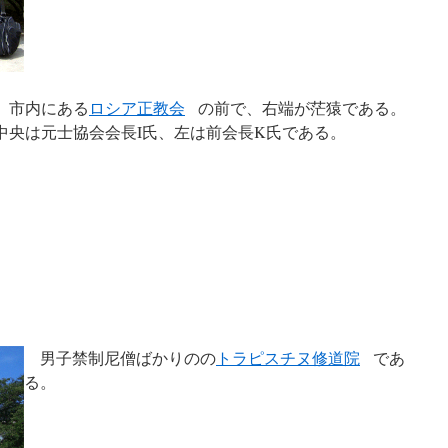
市内にある
ロシア正教会
の前で、右端が茫猿である。
中央は元士協会会長I氏、左は前会長K氏である。
男子禁制尼僧ばかりのの
トラピスチヌ修道院
であ
る。