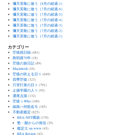
彌天芙敬に倣う（8月の経過-1）
彌天芙敬に倣う（7月の経過-6）
彌天芙敬に倣う（7月の経過-5）
彌天芙敬に倣う（7月の経過-4）
彌天芙敬に倣う（7月の経過-3）
彌天芙敬に倣う（7月の経過-2）
彌天芙敬に倣う（7月の経過-1）
カテゴリー
茫猿残日録
(481)
敗戦後70年
(18)
茫猿の旅日記
(89)
Macintosh
(10)
茫猿の吠える日々
(649)
四季茫猿
(323)
只管打座の日々
(791)
止揚学園の人々
(95)
濃尾点描
(132)
茫猿 's Who
(100)
線路ハ何処迄モ
(185)
不動産鑑定
(825)
REA-NET構築
(170)
塾・鄙からの発信
(29)
鑑定士 on www
(45)
REA Review
(42)