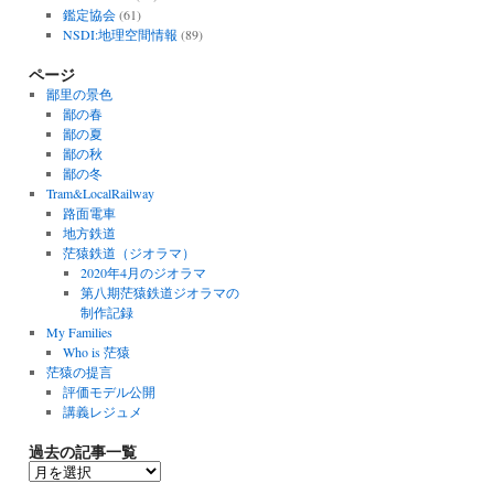
鑑定協会
(61)
NSDI:地理空間情報
(89)
ページ
鄙里の景色
鄙の春
鄙の夏
鄙の秋
鄙の冬
Tram&LocalRailway
路面電車
地方鉄道
茫猿鉄道（ジオラマ）
2020年4月のジオラマ
第八期茫猿鉄道ジオラマの
制作記録
My Families
Who is 茫猿
茫猿の提言
評価モデル公開
講義レジュメ
過去の記事一覧
過
去