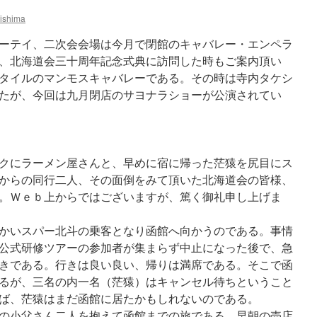
ishima
ーテイ、二次会会場は今月で閉館のキャバレー・エンペラ
九月、北海道会三十周年記念式典に訪問した時もご案内頂い
タイルのマンモスキャバレーである。その時は寺内タケシ
たが、今回は九月閉店のサヨナラショーが公演されてい
クにラーメン屋さんと、早めに宿に帰った茫猿を尻目にス
からの同行二人、その面倒をみて頂いた北海道会の皆様、
。Ｗｅｂ上からではございますが、篤く御礼申し上げま
かいスパー北斗の乗客となり函館へ向かうのである。事情
公式研修ツアーの参加者が集まらず中止になった後で、急
きである。行きは良い良い、帰りは満席である。そこで函
るが、三名の内一名（茫猿）はキャンセル待ちということ
ば、茫猿はまだ函館に居たかもしれないのである。
の小父さん二人を抱えて函館までの旅である。早朝の売店