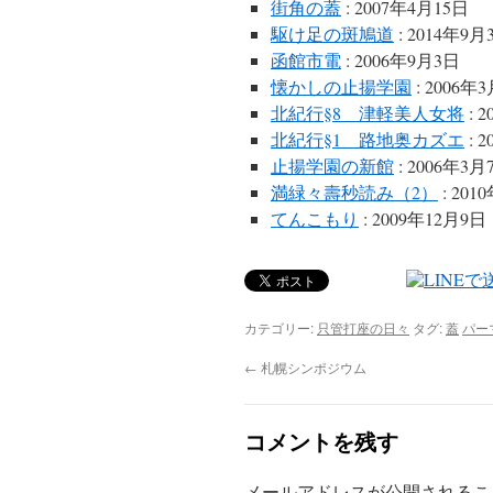
街角の蓋
: 2007年4月15日
駆け足の斑鳩道
: 2014年9月
函館市電
: 2006年9月3日
懐かしの止揚学園
: 2006年
北紀行§8 津軽美人女将
: 
北紀行§1 路地奥カズエ
: 
止揚学園の新館
: 2006年3月
満緑々壽秒読み（2）
: 201
てんこもり
: 2009年12月9日
カテゴリー:
只管打座の日々
タグ:
蓋
パー
←
札幌シンポジウム
コメントを残す
メールアドレスが公開されるこ