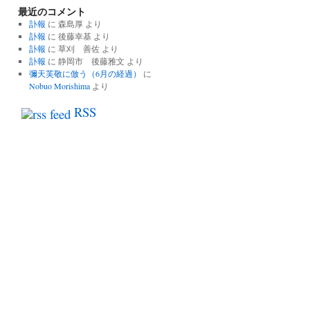
最近のコメント
の
記
訃報
に
森島厚
より
事
訃報
に
後藤幸基
より
一
訃報
に
草刈 善佐
より
覧
訃報
に
静岡市 後藤雅文
より
彌天芙敬に倣う（6月の経過）
に
Nobuo Morishima
より
RSS