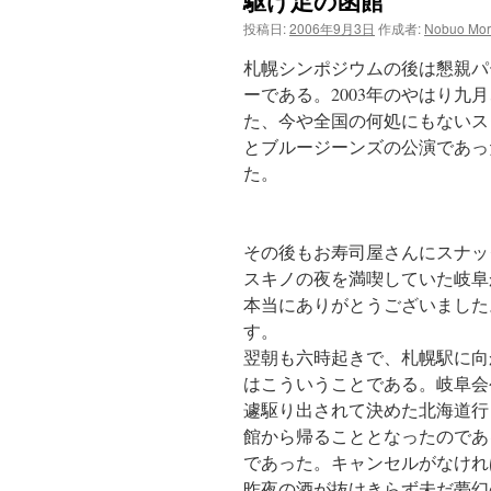
駆け足の函館
ン
投稿日:
2006年9月3日
作成者:
Nobuo Mor
ツ
札幌シンポジウムの後は懇親パ
へ
ーである。2003年のやはり
た、今や全国の何処にもないス
ス
とブルージーンズの公演であっ
た。
キ
ッ
その後もお寿司屋さんにスナッ
プ
スキノの夜を満喫していた岐阜
本当にありがとうございました
す。
翌朝も六時起きで、札幌駅に向
はこういうことである。岐阜会
遽駆り出されて決めた北海道行
館から帰ることとなったのであ
であった。キャンセルがなけれ
昨夜の酒が抜けきらず未だ夢幻