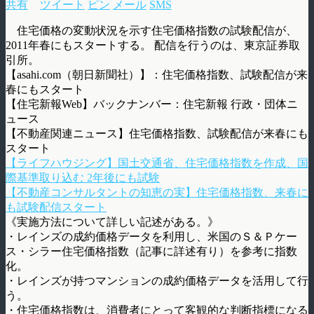
共有
ツイート
ピン
メール
SMS
住宅価格の変動状況を示す住宅価格指数の試験配信が、
2011年春にもスタートする。 配信を行うのは、東京証券取
引所。
【asahi.com（朝日新聞社）】：住宅価格指数、試験配信が来
春にもスタート
【住宅新報Web】バックナンバー：住宅新報 行政・団体ニ
ュース
【不動産関連ニュース】住宅価格指数、試験配信が来春にも
スタート
【ライフハウジング】国土交通省、住宅価格指数を作成、国
際基準取り込む 2年後にも試験
【不動産コンサルタントの知恵の実】住宅価格指数、来春に
も試験配信スタート
《実施方法について詳しい記述がある。》
・レインズの成約価格データを利用し、米国のＳ＆Ｐケー
ス・シラー住宅価格指数（記事に詳述有り）を参考に指数
化。
・レインズが持つマンションの成約価格データを活用して行
う。
・住宅価格指数は、消費者にとって客観的な判断指標になる