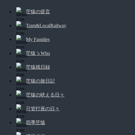
茫猿の提言
Tram&LocalRailway
My Families
茫猿 's Who
茫猿残日録
茫猿の旅日記
茫猿の吠える日々
只管打座の日々
四季茫猿