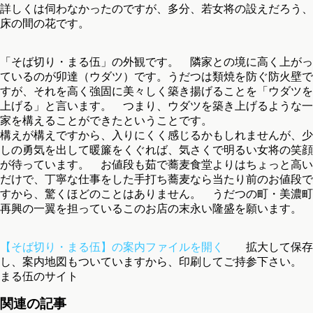
詳しくは伺わなかったのですが、多分、若女将の設えだろう、
床の間の花です。
「そば切り・まる伍」の外観です。 隣家との境に高く上がっ
ているのが卯達（ウダツ）です。うだつは類焼を防ぐ防火壁で
すが、それを高く強固に美々しく築き揚げることを「ウダツを
上げる」と言います。 つまり、ウダツを築き上げるような一
家を構えることができたということです。
構えが構えですから、入りにくく感じるかもしれませんが、少
しの勇気を出して暖簾をくぐれば、気さくで明るい女将の笑顔
が待っています。 お値段も茹で蕎麦食堂よりはちょっと高い
だけで、丁寧な仕事をした手打ち蕎麦なら当たり前のお値段で
すから、驚くほどのことはありません。 うだつの町・美濃町
再興の一翼を担っているこのお店の末永い隆盛を願います。
【そば切り・まる伍】の案内ファイルを開く
拡大して保存
し、案内地図もついていますから、印刷してご持参下さい。
まる伍のサイト
関連の記事