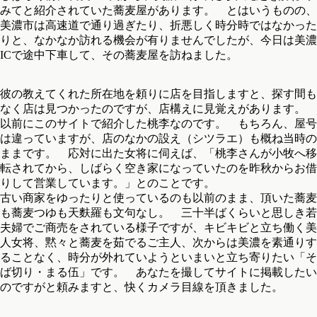
みてと紹介されていた蕎麦屋があります。 とはいうものの、
美濃市は高速道で通り過ぎたり、折悪しく時分時ではなかった
りと、なかなか訪れる機会が有りませんでしたが、今日は美濃
ICで途中下車して、その蕎麦屋を訪ねました。
彼の教えてくれた所在地を頼りに店を目指しますと、探す間も
なく店は見つかったのですが、店構えに見覚えがあります。
以前にこのサイトで紹介した桃李なのです。 もちろん、屋号
は違っていますが、店のなかの設え（シツラエ）も概ね当時の
ままです。 応対に出た女将に伺えば、「桃李さんが小牧へ移
転されてから、しばらく空き家になっていたのを昨秋からお借
りして営業しています。」とのことです。
古い商家をゆったりと使っているのも以前のまま、頂いた蕎麦
も蕎麦つゆも天麩羅も文句なし。 三十半ばくらいと思しき若
夫婦でご商売をされている様子ですが、キビキビと立ち働く美
人女将、黙々と蕎麦を茹でるご主人、次からは美濃を素通りす
ることなく、時分が外れていようといまいと立ち寄りたい「そ
ば切り・まる伍」です。 あなたを撮してサイトに掲載したい
のですがと頼みますと、快くカメラ目線を頂きました。