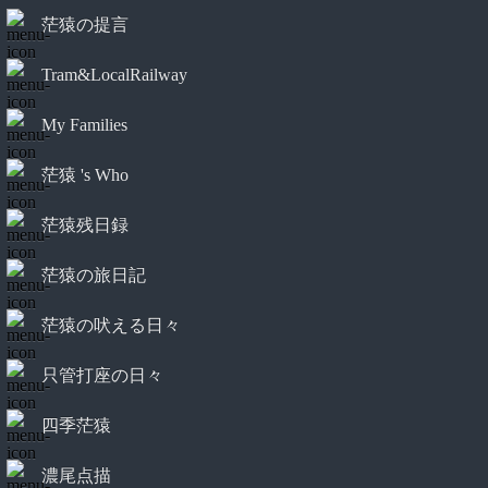
茫猿の提言
Tram&LocalRailway
My Families
茫猿 's Who
茫猿残日録
茫猿の旅日記
茫猿の吠える日々
只管打座の日々
四季茫猿
濃尾点描