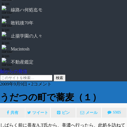
線路ハ何処迄モ
敗戦後70年
止揚学園の人々
Macintosh
不動産鑑定
鄙からの発信
2009年9月9日 • 2コメント
うだつの町で蕎麦（１）
SMS
共有
ツイート
ピン
メール
しばらく前に畏友A.T氏から、美濃へ行ったら、此処を訪ねて