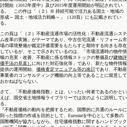
討開始（2012年度中）及び2015年度運用開始が明記されてい
る。 この件は「（２）Ⅲ 持続可能で活力ある国土・地域の
形成～ 国土・地域活力戦略～」（120頁）にも記載されてい
る。
この頁は「（２）不動産流通市場の活性化：不動産流通システ
ム改革の実施」がテーマであり、中古住宅流通・リフォーム市
場の環境整備が鑑定評価需要をもたらすと期待する向きも存在
しているが、そこで示されているのは、「市場流通時の物件情
報の充実・改善、不動産に係る情報ストックの整備及び
建物評
価手法の見直し
に向けた対応強化等」であり、新たな物件情報
提供の運用開始、
価格査定マニュアル等の改訂
であり、不動産
事業者のコンサルティング機能の向上等であることに留意して
おかねばならない。
さて、「不動産価格指数」とは、いったい何者であるのかとい
えば、国交省土地情報ライブラリーでは次のように説明してい
る。
『不動産価格の動向を把握するため、国際的に共通のルールに
則った指標の作成を目的として、Eurostatを中心として多数の
国際機関が協力しながら、住宅価格指数に関するハンドブック