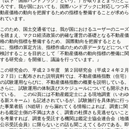
（以下「国際ハンドブック」という。）が取りまとまったとこ
ろです。我が国においても、国際ハンドブックに対応しつつ不
動産価格の動向を把握するための指標を整備することが求めら
れています。
このため、国土交通省では、我が国におけるユーザーのニーズ
を踏まえ、マクロ経済政策の的確な運営の基礎となる不動産価
格の動向指標を整備するため、 国際動向を把握するととも
に、指標の算定方法、指標作成のための原データなどについて
検討することを目的として「不動産価格の動向指標の整備に関
する研究会」を開催し、議論を行っています。』
この研究会の、平成２３年度 第２回研究会（平成２４年２月
２７日）に配布された説明資料では、不動産価格指数（住宅）
の試験運用ならびに、不動産価格指数の概要を説明している。
さらに、試験運用の体制及びスケジュールについても開示され
ている。 この62頁には不動産鑑定士による現地調査（いわゆ
る新スキーム）も記述されているが、試験施行を具体的に行っ
た事業者筋（N総研）から漏れてくる情報によれば、調査に関
わる鑑定士側の不満は大きく、調査の杜撰さも見逃せないこと
を考量すれば、調査を受託する機関は鑑定士協会連合会（地価
公示受託会員）に限らないとの話も聞こえてくるのである。即