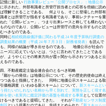
記憶に新しい
行政事業レビュー「公開プロセス」：地価公示
に示された、外部有識者と所管庁担当者との応答を些細に読め
ば理解できることである。 何よりも、そこに登場した外部有
識者とは所管庁が指名する有識者であり、事前レクチャーを重
ねた「公開レビュー」、つまり出来レースと称しても構わない
ものなのであり、公開レビューは所管庁の意向を示すものと読
むべきなのである。
同時に
相続税路線価評価に関わる平成 24 年度予算執行調査の
調査結果の概要（平成 24 年７月３日：財務省発表）
を読んで
も、同様の結論が導き出せるのである。 地価公示が社会の
ニーズに応えていないとは、つとに言われてきたことである
が、ようやくにその将来方向が霞ヶ関から示されつつあると云
えるのである。
四、不動産鑑定士協会連合会のとるべき戦略
『鄙からの発信』は地価公示について、その歴史的使命は終え
つつあると指摘してきた。 同時に地価公示スキームによる取
引価格調査（いわゆる新スキーム）について、
新スキームとい
う得たいのしれない名称から早く別れて、実態を正しく現す名
称を使い名実共に鑑定評価の基盤を構成する事業
として位置付
けるべきであると提唱してきた。 それが
不動産センサス制度
創設
という提案なのであり、先頃まとめられた「
新スキーム一