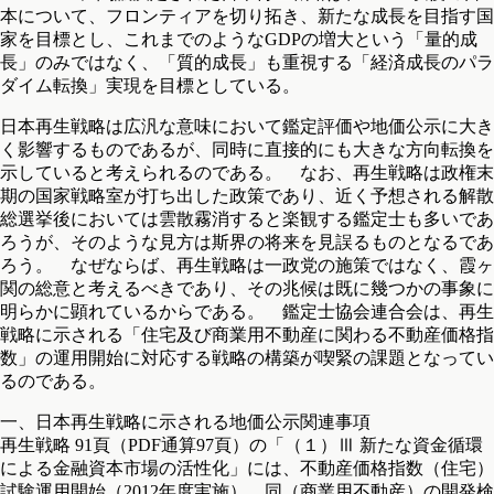
本について、フロンティアを切り拓き、新たな成長を目指す国
家を目標とし、これまでのようなGDPの増大という「量的成
長」のみではなく、「質的成長」も重視する「経済成長のパラ
ダイム転換」実現を目標としている。
日本再生戦略は広汎な意味において鑑定評価や地価公示に大き
く影響するものであるが、同時に直接的にも大きな方向転換を
示していると考えられるのである。 なお、再生戦略は政権末
期の国家戦略室が打ち出した政策であり、近く予想される解散
総選挙後においては雲散霧消すると楽観する鑑定士も多いであ
ろうが、そのような見方は斯界の将来を見誤るものとなるであ
ろう。 なぜならば、再生戦略は一政党の施策ではなく、霞ヶ
関の総意と考えるべきであり、その兆候は既に幾つかの事象に
明らかに顕れているからである。 鑑定士協会連合会は、再生
戦略に示される「住宅及び商業用不動産に関わる不動産価格指
数」の運用開始に対応する戦略の構築が喫緊の課題となってい
るのである。
一、日本再生戦略に示される地価公示関連事項
再生戦略 91頁（PDF通算97頁）の「（１）Ⅲ 新たな資金循環
による金融資本市場の活性化」には、不動産価格指数（住宅）
試験運用開始（2012年度実施）、同（商業用不動産）の開発検