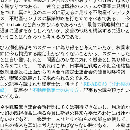
る方向は、不動産鑑定士連合会が向かおうとする方向とは大き
く異なりつつある。 連合会は既往のシステムや事業に見切り
をつけ、真に社会のニーズに応えるに足りる不動産インデック
ス、不動産センサスの構築戦略を打ち立てるべきである。 今
やToo Late だと言う方もいるであろうが、最善の戦略樹立には
遅きに過ぎるかもしれないが、次善の戦略を構築するに遅いと
いうことはなかろうと考えるのである。
びわ湖会議はそのスタートに為り得ると考えていたが、枝葉末
節に今も拘泥する鑑定士が少なくないことから、スタートした
とは言い難いけれど、問題点の存在に気付く機会とは為り得た
と考えている。 であればこそ、日本再生戦略と不動産価格指
数制度創設に正面から向き合う鑑定士連合会の独自戦略構築
が、喫緊の課題として求められるのである。
この記事を読まれた鑑定士は、併せて「
RE-ABC §3（びわ湖の
蝶）
」記事や「
不動産鑑定士のあり方
」記事もお読み頂きたい
のである。
今や戦略無き連合会執行部に多くは期待できないし、局所的か
つ幻の既得権益に拘る会員に斯界の将来を委ねるわけにはゆか
ないのである。 鑑定士一人ひとりが自らの知能を駆使して、
自らの将来を真剣に考えなければならない時である。 本稿は