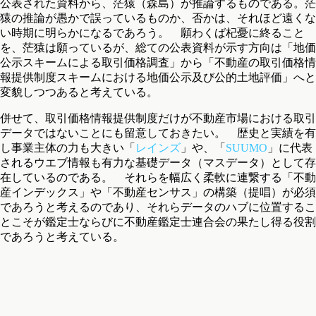
公表された資料から、茫猿（森島）が推論するものである。茫
猿の推論が愚かで誤っているものか、否かは、それほど遠くな
い時期に明らかになるであろう。 願わくば杞憂に終ること
を、茫猿は願っているが、総ての公表資料が示す方向は「地価
公示スキームによる取引価格調査」から「不動産の取引価格情
報提供制度スキームにおける地価公示及び公的土地評価」へと
変貌しつつあると考えている。
併せて、取引価格情報提供制度だけが不動産市場における取引
データではないことにも留意しておきたい。 歴史と実績を有
し事業主体の力も大きい「
レインズ
」や、「
SUUMO
」に代表
されるウエブ情報も有力な基礎データ（マスデータ）として存
在しているのである。 それらを幅広く柔軟に連繋する「不動
産インデックス」や「不動産センサス」の構築（提唱）が必須
であろうと考えるのであり、それらデータのハブに位置するこ
とこそが鑑定士ならびに不動産鑑定士連合会の果たし得る役割
であろうと考えている。