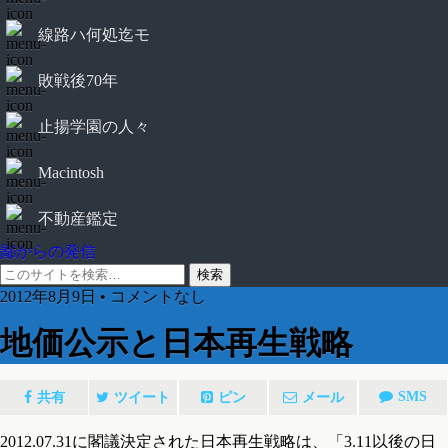
線路ハ何処迄モ
敗戦後70年
止揚学園の人々
Macintosh
不動産鑑定
鄙からの発信
2012年8月9日 • コメントなし
地価公示と日本再生戦略
SMS
共有
ツイート
ピン
メール
2012.07.31に閣議決定された日本再生戦略は、「3.11以後の日