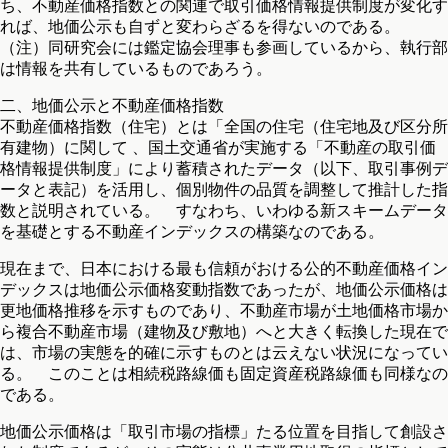
ち、不動産価格指数との関連で取引価格情報提供制度が変化す
れば、地価公示も自ずと変わらざるを得ないのである。
（注）同研究会には鑑定協会理事も参画しているから、執行部
は情報を共有しているものであろう。
二、地価公示と不動産価格指数
不動産価格指数（住宅）とは「全国の住宅（住宅地及び区分所
有建物）に関して 、国土交通省が実施する「不動産の取引価
格情報提供制度」により蓄積されたデータ（以下、取引事例デ
ータと表記）を活用し、個別物件の品質を調整して推計した指
数と説明されている。 すなわち、いわゆる新スキームデータ
を基礎とする不動産インデックスの構築なのである。
現在まで、日本における最も信頼がおける公的不動産価格イン
デックスは地価公示価格変動指数であったが、地価公示価格は
更地価格推移を示すものであり、不動産市場が土地価格市場か
ら複合不動産市場（建物及び敷地）へと大きく転換した現在で
は、市場の実態を的確に示すものとは云えない状況になってい
る。 このことは相続税路線価も固定資産税路線価も同様なの
である。
地価公示価格は「取引市場の指標」たる位置を目指して創設さ