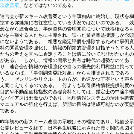
次改善案
」などではないのである。
連合会が新スキーム改善案という羊頭狗肉に終始し、現状を糊
塗する弥縫策に右往左往している状況ではないのである。 残
念ながら連合会は、事例資料の管理閲覧について既得権なるも
のを主張する人たちに主導され、誤った業界業益擁護しか念頭
にないようである。 粗悪な鑑定評価を排除するために事例資
料の閲覧管理を強化し、情報の閉鎖的管理を目指そうとする人
たちの考えを直ちに否定することは情に於いて忍びがたいもの
がある。 しかし、情報の開示と共有は時代の趨勢なのであ
り、連合会が情報の管理強化や自らの優先的利用権益に拘って
いるならば、「事例調査委託対象」からも排除されるであろ
う。 ゼンリンやリクルートの方が、迅速かつ丁寧という声さ
え聞こえてくるのである。 何よりも取引価格情報提供制度の
目的や不動産価格指数の基礎資料としては、鑑定士の中途半端
なバイアスは邪魔なのであり、地理情報システムの活用や調査
マニュアルの強化を行えば、所期の目的は達成可能なのが実態
である。
昨年初めの新スキーム改善の示唆はその端緒であり、地価公示
公開レビューを経て、日本再生戦略に示された霞ヶ関の意図す