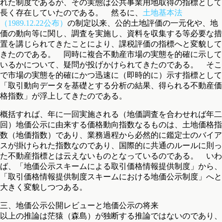
れた制度であるが、その実態は公共事業用地取得の指標として
長く存在していたのである。 然るに、
土地基本法
（1989.12.22公布）
の制定以来、公的土地評価の一元化や、地
価の動向等に関し、調査を実施し、資料を収集する等必要な措
置を講じられてきたことにより、課税評価の指標へと変貌して
きたのである。 同時に複合不動産市場の実態を的確に示して
いるかについて、疑問が投げかけられてきたのである。 そこ
で市場の実態を的確にかつ迅速に（即時的に）示す指標として
「取引動向データを基礎とする分析の結果、得られる不動産価
格指数」が浮上してきたのである。
概括すれば、年に一回実施される（地価調査を合わせれば年二
回）地価公示に由来する価格動向指数なるものは、土地価格指
数（地価指数）であり、業務過程から必然的に鑑定士のバイア
スが掛けられた指数なのであり、国際的に共通のルールに則っ
た不動産指標とは云えないものとなっているのである。 いわ
ば、「地価公示スキームによる取引価格情報提供制度」から、
「取引価格情報提供制度スキームにおける地価公示制度」へと
大きく変貌しつつある。
三、地価公示公開レビューと地価公示の将来
以上の推論は茫猿（森島）が独断する推論ではないのであり、