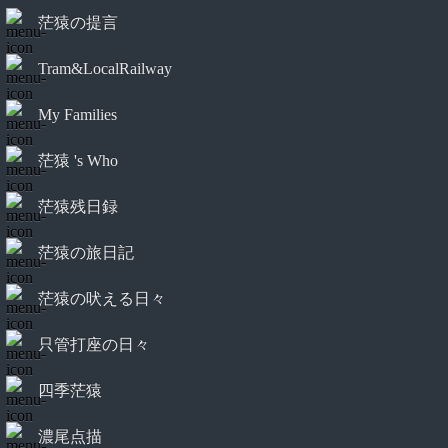
茫猿の提言
Tram&LocalRailway
My Families
茫猿 's Who
茫猿残日録
茫猿の旅日記
茫猿の吠える日々
只管打座の日々
四季茫猿
濃尾点描