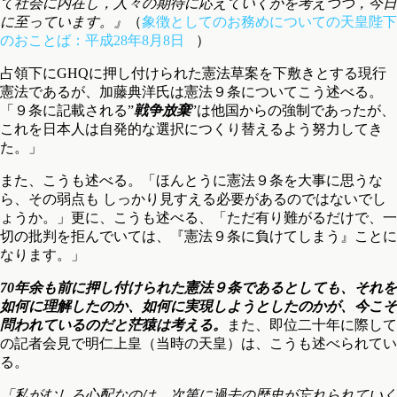
て社会に内在し，人々の期待に応えていくかを考えつつ，今日
に至っています。』
（
象徴としてのお務めについての天皇陛下
のおことば：平成28年8月8日
）
占領下にGHQに押し付けられた憲法草案を下敷きとする現行
憲法であるが、加藤典洋氏は憲法９条についてこう述べる。
「９条に記載される”
戦争放棄
”は他国からの強制であったが、
これを日本人は自発的な選択につくり替えるよう努力してき
た。」
また、こうも述べる。「ほんとうに憲法９条を大事に思うな
ら、その弱点も しっかり見すえる必要があるのではないでし
ょうか。」更に、こうも述べる、「ただ有り難がるだけで、一
切の批判を拒んでいては、『憲法９条に負けてしまう』ことに
なります。」
70年余も前に押し付けられた憲法９条であるとしても、それを
如何に理解したのか、如何に実現しようとしたのかが、今こそ
問われているのだと茫猿は考える。
また、即位二十年に際して
の記者会見で明仁上皇（当時の天皇）は、こうも述べられてい
る。
「私がむしろ心配なのは，次第に過去の歴史が忘れられていく