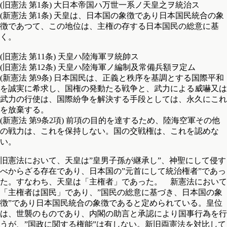
(旧憲法 第1条) 大日本帝国ハ万世一系ノ天皇之ヲ統治ス
(新憲法 第1条) 天皇は、日本国の象徴であり日本国民統合の象
徴であつて、この地位は、主権の存する日本国民の総意に基
く。
(旧憲法 第11条) 天皇ハ陸海軍ヲ統帥ス
(旧憲法 第12条) 天皇ハ陸海軍ノ編制及常備兵額ヲ定ム
(新憲法 第9条) 日本国民は、正義と秩序を基調とする国際平和
を誠実に希求し、国権の発動たる戦争と、武力による威嚇又は
武力の行使は、国際紛争を解決する手段としては、永久にこれ
を放棄する。
(新憲法 第9条2項) 前項の目的を達するため、陸海空軍その他
の戦力は、これを保持しない。国の交戦権は、これを認めな
い。
旧憲法において、天皇は”皇男子孫が継承し”、神聖にして侵す
べからざる存在であり、日本国の”元首にして統治権者”であっ
た。すなわち、天皇は「主権者」であった。 新憲法において
「主権者は国民」であり、”国民の総意に基づき、日本国の象
徴”であり日本国民統合の象徴であると定められている。皇位
は、世襲のものであり、内閣の助言と承認により国事行為を行
うが、”国政に関する権能”は有しない。新旧両憲法を対比して