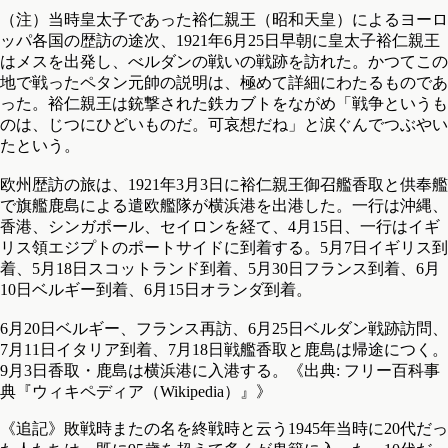
（注）当時皇太子であった裕仁親王（昭和天皇）によるヨーロ
ッパ各国の歴訪の途次、1921年6月25日早朝に皇太子裕仁親王
はメスを出発し、べルダンの戦いの戦跡を訪れた。かつてこの
地で戦ったペタン元帥の説明は、極めて詳細にわたるものであ
った。裕仁親王は銃撃された鉄カブトをながめ「戦争というも
のは、じつにひどいものだ。可哀想だね」と涙ぐんでつぶやい
たという。
欧州歴訪の旅は、1921年3月3日に裕仁親王御召艦香取と供奉艦
で旗艦鹿島による遣欧艦隊が横浜港を出港した。一行は沖縄、
香港、シンガポール、セイロンを経て、4月15日、一行はイギ
リス領エジプトのポートサイドに到着する。5月7日イギリス到
着、5月18日スコットランド到着、5月30日フランス到着、6月
10日ベルギー到着、6月15日オランダ到着。
6月20日ベルギー、フランス再訪、6月25日ベルダン戦跡訪問、
7月11日イタリア到着、7月18日戦艦香取と鹿島は帰途につく。
9月3日香取・鹿島は横浜港に入港する。《出典: フリー百科事
典『ウィキペディア（Wikipedia）』》
《追記》敗戦時またの名を終戦時と云う1945年当時に20代だっ