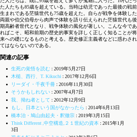
た人たちは、既に95歳を超えて多くが鬼籍に入った。10代だっ
た人たちも85歳を超えている。当時は幼児であった最後の戦前
生まれである茫猿世代も75歳を超えた。自らが戦争を体験した
両親や伯父伯母から肉声で体験を語り伝えられた茫猿世代も後
期高齢者世代となり、戦争体験の風化が著しい。こんな今であ
ればこそ、昭和前期の歴史的事実を詳しく正しく知ることが将
来への礎になるものと考える。歴史修正主義者などに惑わされ
てはならないのである。
関連の記事
生死の覚悟を読む
: 2019年5月27日
木槌、西行、T. Kikuchi
: 2017年12月6日
リーダイ・千夜千冊
: 2016年11月30日
そうかもしれない
: 2007年4月7日
我、拗ね者として
: 2012年12月9日
もし、日本という国がなかったら
: 2014年6月13日
橋本治・鳩山由起夫・釈徹宗
: 2019年3月15日
Think Different ,中空構造,２１世紀の資本
: 2015年1月
3日