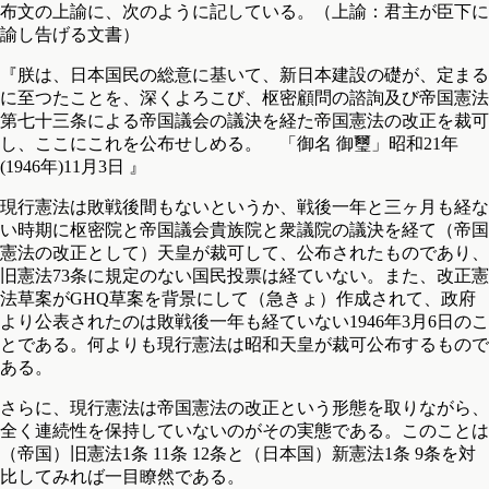
布文の上諭に、次のように記している。（上諭：君主が臣下に
諭し告げる文書）
『朕は、日本国民の総意に基いて、新日本建設の礎が、定まる
に至つたことを、深くよろこび、枢密顧問の諮詢及び帝国憲法
第七十三条による帝国議会の議決を経た帝国憲法の改正を裁可
し、ここにこれを公布せしめる。 「御名 御璽」昭和21年
(1946年)11月3日 』
現行憲法は敗戦後間もないというか、戦後一年と三ヶ月も経な
い時期に枢密院と帝国議会貴族院と衆議院の議決を経て（帝国
憲法の改正として）天皇が裁可して、公布されたものであり、
旧憲法73条に規定のない国民投票は経ていない。また、改正憲
法草案がGHQ草案を背景にして（急きょ）作成されて、政府
より公表されたのは敗戦後一年も経ていない1946年3月6日のこ
とである。何よりも現行憲法は昭和天皇が裁可公布するもので
ある。
さらに、現行憲法は帝国憲法の改正という形態を取りながら、
全く連続性を保持していないのがその実態である。このことは
（帝国）旧憲法1条 11条 12条と（日本国）新憲法1条 9条を対
比してみれば一目瞭然である。