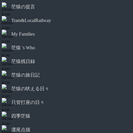
茫猿の提言
Tram&LocalRailway
My Families
茫猿 's Who
茫猿残日録
茫猿の旅日記
茫猿の吠える日々
只管打座の日々
四季茫猿
濃尾点描