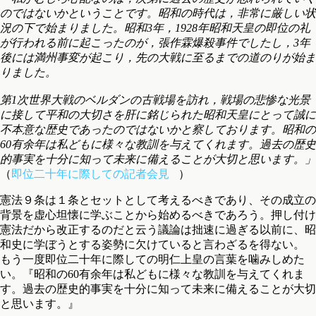
のではないかということです。昭和の時代は，非常に厳しい状
況の下で始まりました。昭和3年，1928年昭和天皇の即位の礼
が行われる前に起こったのが，張作霖爆殺事件でしたし，3年
後には満州事変が起こり，先の大戦に至るまでの道のりが始ま
りました。
第1次世界大戦のベルダンの古戦場を訪れ，戦場の悲惨な光景
に接して平和の大切さを肝に銘じられた昭和天皇にとって誠に
不本意な歴史であったのではないかと察しております。昭和の
60有余年は私どもに様々な教訓を与えてくれます。過去の歴史
的事実を十分に知って未来に備えることが大切と思います。」
（
即位二十年に際しての記者会見
）
憲法９条は１条とセットとして考えるべきであり、その成立の
背景を虚心坦懐に学ぶことから始めるべきであろう。押し付け
憲法だから改正するのだと云う議論は拙速に過ぎる以前に、昭
和史に学ぼうとする姿勢に欠けていると言わざるを得ない。
もう一度即位二十年に際しての明仁上皇の言葉を噛みしめた
い。『昭和の60有余年は私どもに様々な教訓を与えてくれま
す。過去の歴史的事実を十分に知って未来に備えることが大切
と思います。』