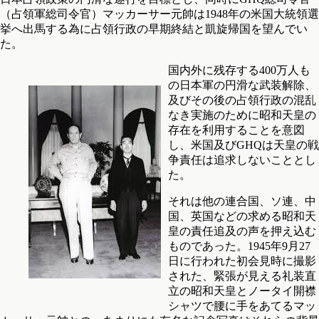
（占領軍総司令官）マッカーサー元帥は1948年の米国大統領選
挙へ出馬する為に占領行政の早期終結と凱旋帰国を望んでい
た。
国内外に残存する400万人も
の日本軍の円滑な武装解除、
及びその後の占領行政の混乱
なき実施のために昭和天皇の
存在を利用することを意図
し、米国及びGHQは天皇の戦
争責任は追求しないこととし
た。
それは他の連合国、ソ連、中
国、英国などの求める昭和天
皇の責任追及の声を押え込む
ものであった。1945年9月27
日に行われた初会見時に撮影
された、緊張が見える礼装直
立の昭和天皇とノータイ開襟
シャツで腰に手をあてるマッ