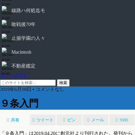
線路ハ何処迄モ
敗戦後70年
止揚学園の人々
Macintosh
不動産鑑定
鄙からの発信
2019年6月10日 • コメントなし
９条入門
共有
ツイート
ピン
メール
SMS
「９条入門」は2019.04.20に創元社より刊行された。発刊から