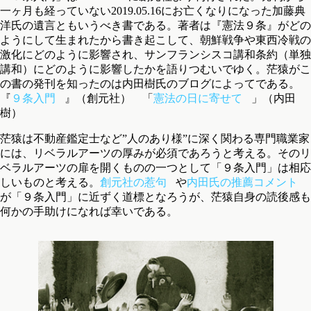
一ヶ月も経っていない2019.05.16にお亡くなりになった加藤典
洋氏の遺言ともいうべき書である。著者は『憲法９条』がどの
ようにして生まれたから書き起こして、朝鮮戦争や東西冷戦の
激化にどのように影響され、サンフランシスコ講和条約（単独
講和）にどのように影響したかを語りつむいでゆく。茫猿がこ
の書の発刊を知ったのは内田樹氏のブログによってである。
『
９条入門
』（創元社） 「
憲法の日に寄せて
」（内田
樹）
茫猿は不動産鑑定士など”人のあり様”に深く関わる専門職業家
には、リベラルアーツの厚みが必須であろうと考える。そのリ
ベラルアーツの扉を開くものの一つとして「９条入門」は相応
しいものと考える。
創元社の惹句
や
内田氏の推薦コメント
が「９条入門」に近ずく道標となろうが、茫猿自身の読後感も
何かの手助けになれば幸いである。