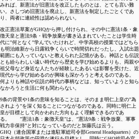
みれば、新憲法が旧憲法を改正したものとは、とても言い難
い。さしづめ旧憲法を廃止し、新憲法を制定したごとくであ
り、両者に連続性は認められない。
改正憲法草案がGHQから押し付けられ、その中に憲法1条・象
徴天皇と憲法9条・戦争放棄が書き込まれていたことは学生時
代に”何となく”学んでいたけれど、中学高校の授業ではどちら
も明治維新から日露戦争くらいで時間切れだったし、入試出題
範囲にも入っていないと教えられた記憶がある。神話とも伝説
とも紛らわしい遠い時代から歴史を学び始めるよりも、両親や
祖父母など身近な人たちが経験したあるいは影響を受けた、近
現代から学び始めるのが興味も深かろうと考えるのである。
何よりも神話や伝説の時代の事柄などは、知っていようと知ら
なかろうと生活に何も関わらない。
9条の背景や1条の意味を知ることは、そのまま明仁上皇の”為
されよう”を深く知ることにつながるのである。同時に明仁上
皇が目標として向かわれた方向もよく理解できるのであ
る。 ”憲法1条：象徴天皇”は、”憲法9条：戦争放棄、軍事
戦力非保持”と対になっているのだと加藤氏は云う。
GHQ（連合国軍または進駐軍総司令部General Headquarters）の
日本占領政策の円滑な遂行を目標とし、同時にGHQ総司令官