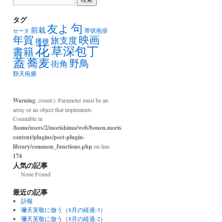
タグ
句
友よ
前栽
帯状疱疹
セータ
年賀
映画
旅支度
播種
花
草深包丁
書籍
蓋
蕎麦
野鳥
街角
類天疱瘡
Warning
: count(): Parameter must be an
array or an object that implements
Countable in
/home/users/2/morishima/web/bouen.morishima.com/wp-
content/plugins/post-plugin-
library/common_functions.php
on line
174
人気の記事
None Found
最近の記事
訃報
彌天芙敬に倣う（8月の経過-3）
彌天芙敬に倣う（8月の経過-2）