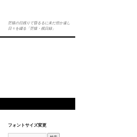
茫猿の日残りて昏るるに未だ些か遠し
日々を綴る「茫猿・残日録」
フォントサイズ変更