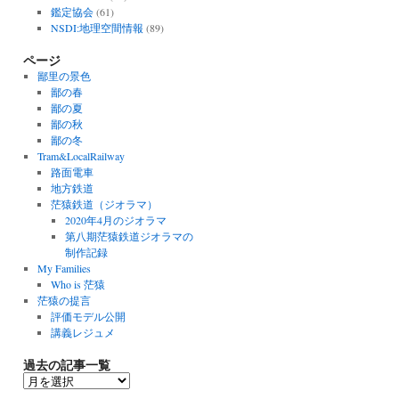
鑑定協会
(61)
NSDI:地理空間情報
(89)
ページ
鄙里の景色
鄙の春
鄙の夏
鄙の秋
鄙の冬
Tram&LocalRailway
路面電車
地方鉄道
茫猿鉄道（ジオラマ）
2020年4月のジオラマ
第八期茫猿鉄道ジオラマの
制作記録
My Families
Who is 茫猿
茫猿の提言
評価モデル公開
講義レジュメ
過去の記事一覧
過
去