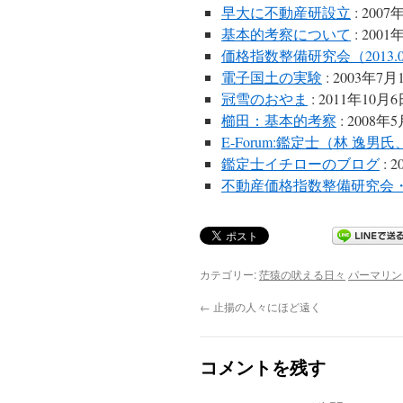
早大に不動産研設立
: 2007
基本的考察について
: 2001
価格指数整備研究会（2013.01
電子国土の実験
: 2003年7月
冠雪のおやま
: 2011年10月
櫛田：基本的考察
: 2008年
E-Forum:鑑定士（林 逸
鑑定士イチローのブログ
: 
不動産価格指数整備研究会
カテゴリー:
茫猿の吠える日々
パーマリン
←
止揚の人々にほど遠く
コメントを残す