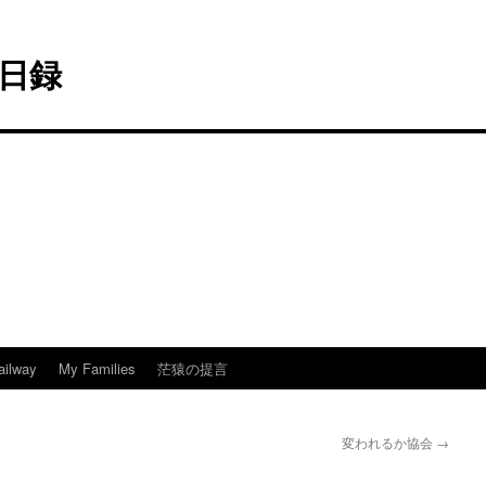
日録
ailway
My Families
茫猿の提言
変われるか協会
→