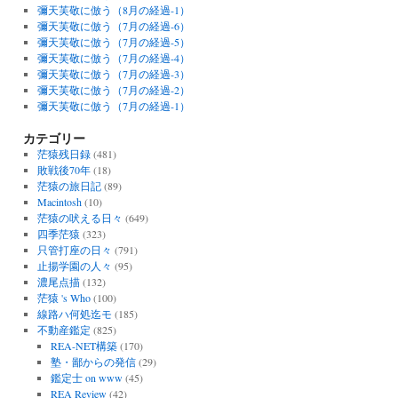
彌天芙敬に倣う（8月の経過-1）
彌天芙敬に倣う（7月の経過-6）
彌天芙敬に倣う（7月の経過-5）
彌天芙敬に倣う（7月の経過-4）
彌天芙敬に倣う（7月の経過-3）
彌天芙敬に倣う（7月の経過-2）
彌天芙敬に倣う（7月の経過-1）
カテゴリー
茫猿残日録
(481)
敗戦後70年
(18)
茫猿の旅日記
(89)
Macintosh
(10)
茫猿の吠える日々
(649)
四季茫猿
(323)
只管打座の日々
(791)
止揚学園の人々
(95)
濃尾点描
(132)
茫猿 's Who
(100)
線路ハ何処迄モ
(185)
不動産鑑定
(825)
REA-NET構築
(170)
塾・鄙からの発信
(29)
鑑定士 on www
(45)
REA Review
(42)