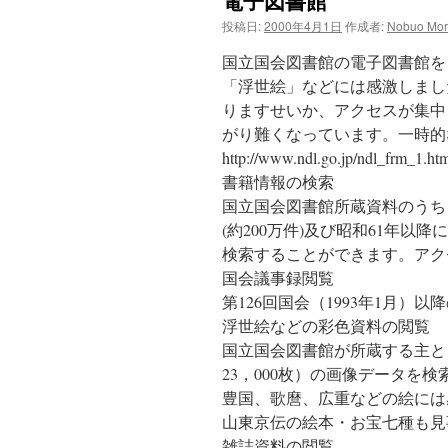
電子図書館
ン
投稿日:
2000年4月1日
作成者:
Nobuo Mor
ツ
国立国会図書館の電子図書館を
へ
「浮世絵」などには感激しまし
りますせいか、アクセスが集中
ス
がり難くなっています。一時的
http://www.ndl.go.jp/ndl_frm_1.ht
キ
書籍情報の検索
ッ
国立国会図書館所蔵資料のうち
(約200万件)及び昭和61年以
プ
検索することができます。アク
国会議事録閲覧
第126回国会（1993年1月
浮世絵などの彩色資料の閲覧
国立国会図書館が所蔵する主と
23，000枚）の画像データを
豊国、歌麿、広重などの絵には
山東京伝の絵本・お宝七種も見
雑誌資料の閲覧