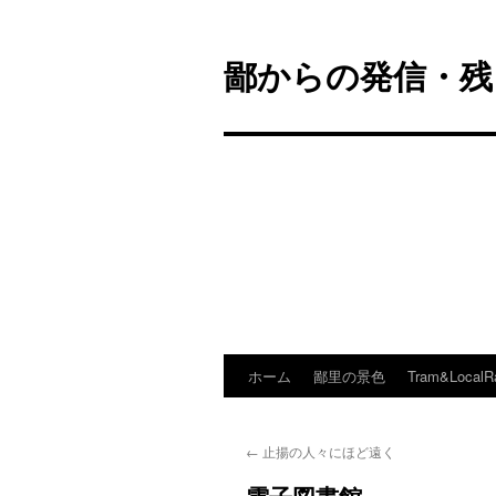
鄙からの発信・残
ホーム
鄙里の景色
Tram&LocalR
コ
ン
←
止揚の人々にほど遠く
テ