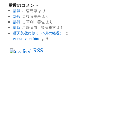
最近のコメント
の
記
訃報
に
森島厚
より
事
訃報
に
後藤幸基
より
一
訃報
に
草刈 善佐
より
覧
訃報
に
静岡市 後藤雅文
より
彌天芙敬に倣う（6月の経過）
に
Nobuo Morishima
より
RSS