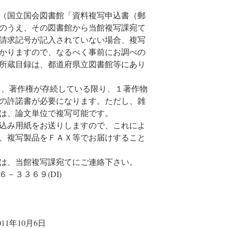
（国立国会図書館「資料複写申込書（郵
のうえ、その図書館から当館複写課宛て
請求記号が記入されていない場合、複写
かりますので、なるべく事前にお調べの
所蔵目録は、都道府県立図書館等にあり
、著作権が存続している限り、１著作物
の許諾書が必要になります。ただし、雑
は、論文単位で複写可能です。
込み用紙をお送りしますので、これによ
、複写製品をＦＡＸ等でお届けすること
は、当館複写課宛てにご連絡下さい。
－３３６９(DI)
2011年10月6日