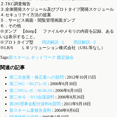
２.TKC調査報告
３.全体開発スケジュール及びプロトタイプ開発スケジュール
４.セキュリテイ方法の提案
５．サービス画面・閲覧管理画面ダンプ
６．その他
※ダンプ 【dump】 ファイルやメモリの内容を記録、ある
いは表示すること。
※プロトタイプ型
用語解説−１
用語解説−２
※LB/S ＬＢソリューション株式会社（URL等なし）
Tags:
新スキーム
ネットワーク
鑑定協会
関連の記事
第二次改善・修正案への疑問
: 2012年10月15日
第二WG・06/27レポ
: 2006年6月30日
第二WGレポ：06.06.10
: 2006年6月10日
第二ＷＧ・9/13会議資料
: 2006年8月26日
第285理事会配付資料&質問
: 2011年9月18日
新スキーム案報告資料
: 2004年9月6日