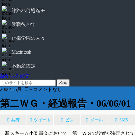
線路ハ何処迄モ
敗戦後70年
止揚学園の人々
Macintosh
不動産鑑定
鄙からの発信
2006年6月1日 • コメントなし
第二ＷＧ・経過報告・06/06/01
共有
ツイート
ピン
メール
SMS
新スキーム小委員会において、第二ＷＧの設置が決定されて