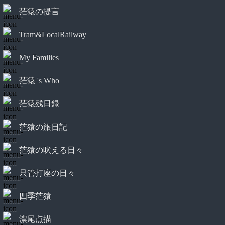
茫猿の提言
Tram&LocalRailway
My Families
茫猿 's Who
茫猿残日録
茫猿の旅日記
茫猿の吠える日々
只管打座の日々
四季茫猿
濃尾点描