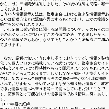
から、既に三週間が経過しました。その後の経緯を簡略に報告
しておきます。
こういう情報開示方法は、鑑定協会における従来型情報開示あ
るいは伝達方法とは流儀を異にするものであり、些かの物議を
醸すものかもしれません。
しかし茫猿は鑑定協会に関わる諸問題について、その時々の自
身のポジションに拘わらずこの流儀で経過してきましたから、
今さら流儀変更もおかしな話でありこれからも茫猿流にて務め
て参ります。
なお、誤解の無いように申し添えておきますが、情報を私物
化して個人ブログに掲載している訳ではなく、鑑定協会サイト
や協会メルマガにて即時性をもって開示されるのであればそれ
がベストと考えております。しかしながら如何せん協会サイト
では、新スキーム合同委員会等の委員会報告が05/07以降掲載
されておりません。せめて及ばずながら知り得た情報や、取材
できた情報を開示出来うる範囲で開示しているだけのことで
す。茫猿流とは可能な限りの情報開示であり情報共有にありま
す。
［H18年度の経緯]