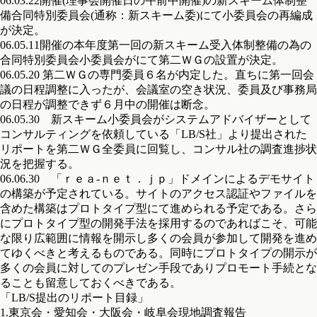
06.03.22開催(理事会開催日の午前中開催)の新スキーム体制整
備合同特別委員会(通称：新スキーム委)にて小委員会の再編成
が決定。
06.05.11開催の本年度第一回の新スキーム受入体制整備の為の
合同特別委員会小委員会がにて第二ＷＧの設置が決定。
06.05.20 第二ＷＧの専門委員６名が内定した。直ちに第一回会
議の日程調整に入ったが、会議室の空き状況、委員及び事務局
の日程が調整できず６月中の開催は断念。
06.05.30 新スキーム小委員会がシステムアドバイザーとして
コンサルティングを依頼している「LB/S社」より提出された
リポートを第二ＷＧ全委員に回覧し、コンサル社の調査進捗状
況を把握する。
06.06.30 「ｒｅａ-ｎｅｔ．ｊｐ」ドメインによるデモサイト
の構築が予定されている。サイトのアクセス認証やファイルを
含めた構築はプロトタイプ型にて進められる予定である。さら
にプロトタイプ型の開発手法を採用するのであればこそ、可能
な限り広範囲に情報を開示し多くの会員が参加して開発を進め
てゆくべきと考えるものである。同時にプロトタイプの開示が
多くの会員に対してのプレゼン手段でありプロモート手続とな
ることも留意しておくべきである。
「LB/S提出のリポート目録」
1.東京会・愛知会・大阪会・岐阜会現地調査報告