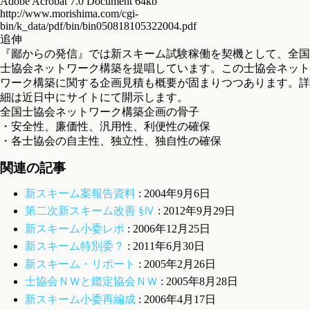
Adobe Acrobat 7.0 Document 64kb
http://www.morishima.com/cgi-
bin/k_data/pdf/bin/bin050818105322004.pdf
追伸
『鄙からの発信』では新スキーム試験稼働を契機として、全国
士協会ネットワーク構築を提唱しています。この士協会ネット
ワーク構築に関する企画見積も概要が固まりつつあります。詳
細は近日中にサイトにて開示します。
全国士協会ネットワーク構築企画の骨子
・安全性、廉価性、汎用性、利便性の確保
・各士協会の自主性、独立性、独自性の確保
関連の記事
新スキーム案報告資料
: 2004年9月6日
第二次新スキーム改善 §Ⅳ
: 2012年9月29日
新スキーム小委レポ
: 2006年12月25日
新スキーム特別委？
: 2011年6月30日
新スキーム・リポート
: 2005年2月26日
士協会ＮＷと鑑定協会ＮＷ
: 2005年8月28日
新スキーム小委再編成
: 2006年4月17日