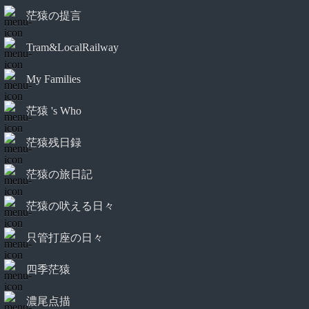
茫猿の提言
Tram&LocalRailway
My Families
茫猿 's Who
茫猿残日録
茫猿の旅日記
茫猿の吠える日々
只管打座の日々
四季茫猿
濃尾点描