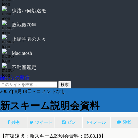
線路ハ何処迄モ
敗戦後70年
止揚学園の人々
Macintosh
不動産鑑定
鄙からの発信
2005年8月18日 • コメントなし
新スキーム説明会資料
SMS
共有
ツイート
ピン
メール
【茫猿遠吠：新スキーム説明会資料：05.08.18】