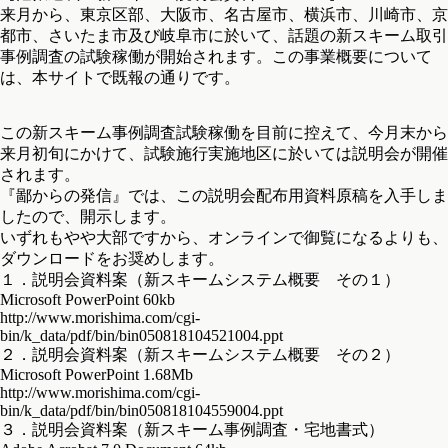
来月から、東京区部、大阪市、名古屋市、横浜市、川崎市、京
都市、さいたま市及び岐阜市に於いて、話題の新スキーム取引
事例調査の試験稼働が開始されます。この事業概要について
は、本サイトで既報の通りです。
この新スキーム事例調査試験稼働を目前に控えて、今月末から
来月初旬にかけて、試験施行実施地区に於いては説明会が開催
されます。
『鄙からの発信』では、この説明会配布用資料原稿を入手しま
したので、開示します。
いずれもやや大部ですから、オンラインで御覧になるよりも、
ダウンロードをお奨めします。
１．説明会資料案（新スキームシステム概要 その１）
Microsoft PowerPoint 60kb
http://www.morishima.com/cgi-
bin/k_data/pdf/bin/bin050818104521004.ppt
２．説明会資料案（新スキームシステム概要 その２）
Microsoft PowerPoint 1.68Mb
http://www.morishima.com/cgi-
bin/k_data/pdf/bin/bin050818104559004.ppt
３．説明会資料案（新スキーム事例調査・宅地書式）