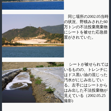
同じ場所の2002.05当時
の状況、野積みされた60
万トンの不法投棄廃棄物
にシートを被せた応急措
置がされていた。
シートが被せられては
いるものの、トレンチに
はドス黒い油の混じった
汚水がにじみ出してい
る。左手にはシートから
はみ出した不法投棄物が
見えている（2002.05.25
撮影)