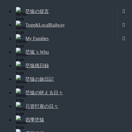
茫猿の提言
Tram&LocalRailway
My Families
茫猿 's Who
茫猿残日録
茫猿の旅日記
茫猿の吠える日々
只管打座の日々
四季茫猿