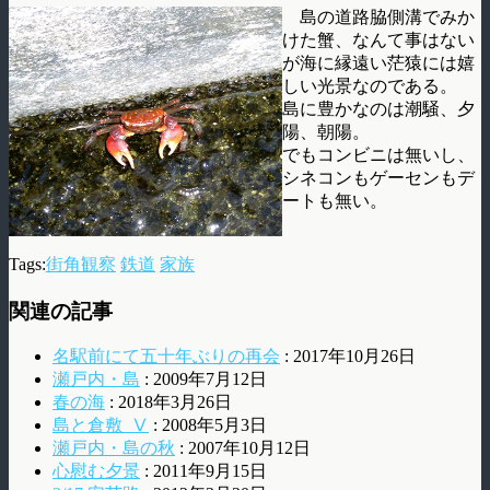
島の道路脇側溝でみか
けた蟹、なんて事はない
が海に縁遠い茫猿には嬉
しい光景なのである。
島に豊かなのは潮騒、夕
陽、朝陽。
でもコンビニは無いし、
シネコンもゲーセンもデ
ートも無い。
Tags:
街角観察
鉄道
家族
関連の記事
名駅前にて五十年ぶりの再会
: 2017年10月26日
瀬戸内・島
: 2009年7月12日
春の海
: 2018年3月26日
島と倉敷_Ⅴ
: 2008年5月3日
瀬戸内・島の秋
: 2007年10月12日
心慰む夕景
: 2011年9月15日