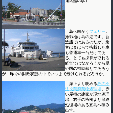
連絡船の駅）
島へ向かう
フェリー
。
撮影地は島の港です。新
造船ではあるのだが、乗
客はまばらで搭載した車
も普通車一台だけであ
る。とても採算が取れる
経営ではなかろうから県
や国の補助頼りであろう
が、昨今の財政状態の中でいつまで続けられるだろうか。
海上より眺める
島の不
法投棄廃棄物処理場
、赤
い屋根の建家が現地処理
場、右手の桟橋より最終
処理場のある直島へ積み
出す。