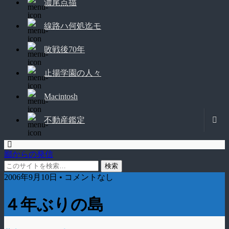
濃尾点描
線路ハ何処迄モ
敗戦後70年
止揚学園の人々
Macintosh
不動産鑑定
鄙からの発信
2006年9月10日 • コメントなし
４年ぶりの島