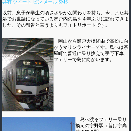
共有
ツイート
ピン
メール
SMS
以前、息子が学生の頃ささやかな関わりを持ち、今、また其
処でお世話になっている瀬戸内の島を４年ぶりに訪れてきま
した。その報告と言うよりもフォトリポートです。
岡山から瀬戸大橋経由で高松に向
かうマリンライナーです。島へは茶
屋町で普通に乗り換えて宇野下車、
フェリーで島に向かいます。
島へ渡るフェリー乗り
換えの宇野駅（昔は宇高