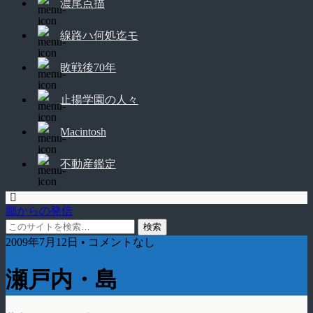
濃尾点描
線路ハ何処迄モ
敗戦後70年
止揚学園の人々
Macintosh
不動産鑑定
鄙からの発信
2009年7月12日 • コメントなし
瀬戸内・島