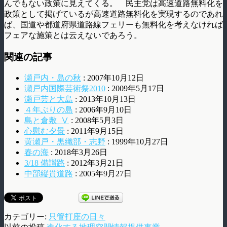
んでもない政策に見えてくる。 民主党は高速道路無料化を
政策として掲げているが高速道路無料化を実現するのであれ
ば、国道や都道府県道路線フェリーも無料化を考えなければ
フェアな施策とは云えないであろう。
関連の記事
瀬戸内・島の秋
: 2007年10月12日
瀬戸内国際芸術祭2010
: 2009年5月17日
瀬戸芸と大島
: 2013年10月13日
４年ぶりの島
: 2006年9月10日
島と倉敷_Ⅴ
: 2008年5月3日
心慰む夕景
: 2011年9月15日
黄瀬戸・黒織部・志野
: 1999年10月27日
春の海
: 2018年3月26日
3/18 備讃路
: 2012年3月21日
中部縦貫道路
: 2005年9月27日
カテゴリー:
只管打座の日々