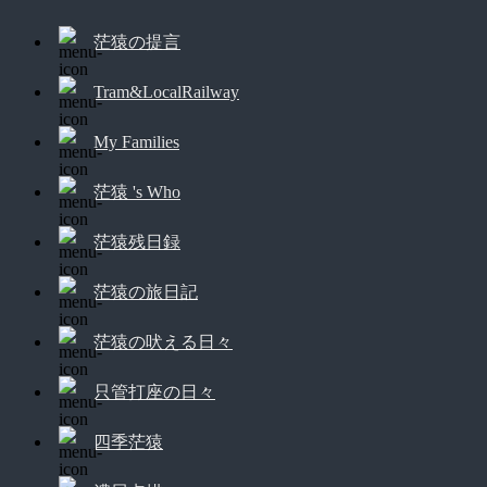
茫猿の提言
Tram&LocalRailway
My Families
茫猿 's Who
茫猿残日録
茫猿の旅日記
茫猿の吠える日々
只管打座の日々
四季茫猿