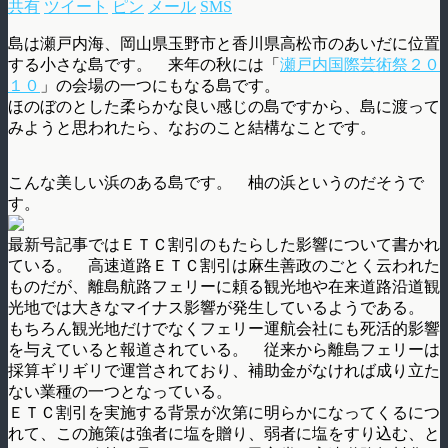
共有
ツイート
ピン
メール
SMS
島は瀬戸内海、岡山県玉野市と香川県高松市のあいだに位置
する小さな島です。 来年の秋には「
瀬戸内国際芸術祭２０
１０
」の会場の一つにもなる島です。
ほのぼのとした柔らかな良い感じの島ですから、島に渡って
みようと思われたら、なおのこと結構なことです。
こんな美しい浜のある島です。 柚の浜というのだそうで
す。
最新号記事ではＥＴＣ割引のもたらした影響について書かれ
ている。 高速道路ＥＴＣ割引は麻生善政のごとく云われた
ものだが、離島航路フェリーに頼る観光地や在来道路沿道観
光地では大きなマイナス影響が発生しているようである。
もちろん観光地だけでなくフェリー運航会社にも死活的影響
を与えていると報道されている。 従来から離島フェリーは
採算ギリギリで運営されており、補助金がなければ成り立た
ない業種の一つとなっている。
ＥＴＣ割引を実施する背景が次第に明らかになってくるにつ
れて、この施策は強者に塩を贈り、弱者に塩をすり込む、と