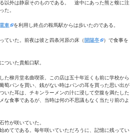
る以外は静寂そのものである。 途中にあった熊と蝮に注
った。
電車
を利用し終点の鞍馬駅からは歩いたのである。
っていた。前夜は彼と四条河原の床（
開陽亭
）で食事を
についた貴船口駅。
した柳月堂名曲喫茶。この店は五十年近くも前に学校から
葡萄パンを買い、銭がない時はパンの耳を買った思い出が
ついた耳は、チキンラーメンの汁に浸して空腹を満たした
メな食事であるが、当時は何の不思議もなく当たり前のよ
石竹が咲いていた。
始めてである。毎年咲いていただろうに、記憶に残ってい