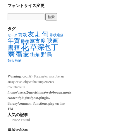
フォントサイズ変更
タグ
句
友よ
前栽
帯状疱疹
セータ
年賀
映画
旅支度
播種
花
草深包丁
書籍
蓋
蕎麦
野鳥
街角
類天疱瘡
Warning
: count(): Parameter must be an
array or an object that implements
Countable in
/home/users/2/morishima/web/bouen.morishima.com/wp-
content/plugins/post-plugin-
library/common_functions.php
on line
174
人気の記事
None Found
最近の記事