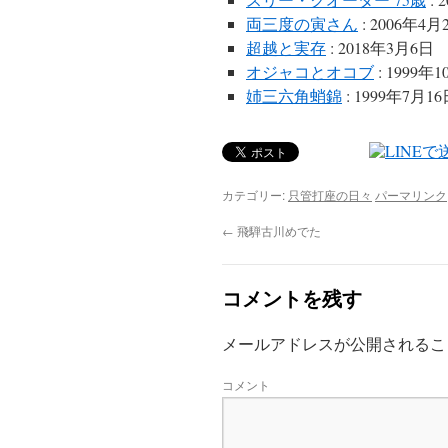
両三度の寅さん
: 2006年4月
超越と実存
: 2018年3月6日
オジャコとオコブ
: 1999年
姉三六角蛸錦
: 1999年7月1
カテゴリー:
只管打座の日々
パーマリンク
←
飛騨古川めでた
コメントを残す
メールアドレスが公開されるこ
コメント