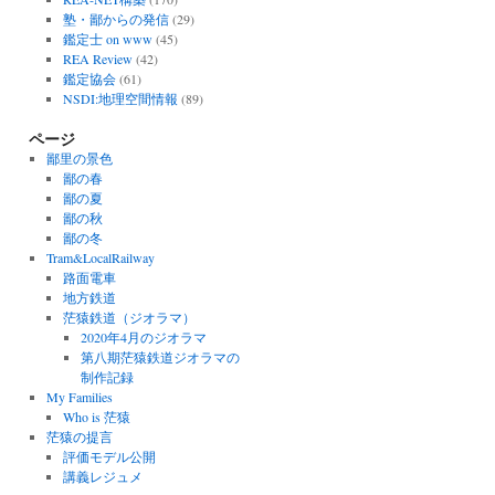
塾・鄙からの発信
(29)
鑑定士 on www
(45)
REA Review
(42)
鑑定協会
(61)
NSDI:地理空間情報
(89)
ページ
鄙里の景色
鄙の春
鄙の夏
鄙の秋
鄙の冬
Tram&LocalRailway
路面電車
地方鉄道
茫猿鉄道（ジオラマ）
2020年4月のジオラマ
第八期茫猿鉄道ジオラマの
制作記録
My Families
Who is 茫猿
茫猿の提言
評価モデル公開
講義レジュメ