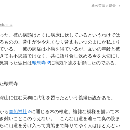
新公益法人総会
→
rishima
った。彼の病態はとくに病床に伏しているというわけでは
るものの、背中がやや丸くなり背丈もいつのまにか私より
ている。 彼の病症は小康を得ているが、互いの年齢と彼
きても不思議ではなく、共に語り食し飲める今を大切にし
見舞った翌日は
鞍馬寺
に病気平癒を祈願したのである。
た鞍馬寺
深山に住む天狗に武術を習ったという義経伝説がある。
から
貴船神社
に通じる木の根道。複雑な模様を描いて木
き難いことこのうえない。 こんな山道を辿って奥の院ま
らに山道を分け入って貴船まで降りてゆく人はほとんどい