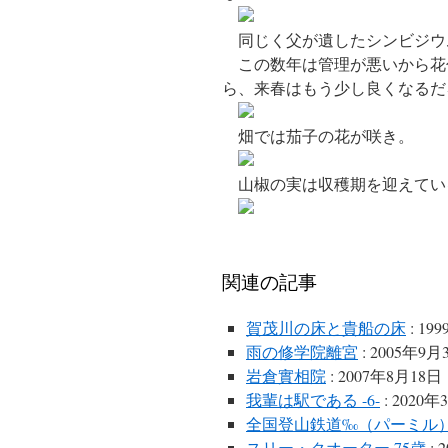
同じく父が遺したシンビジウ
この数年は管理が悪いから花
ら、来春はもう少し良くなるだ
畑では茄子の花が咲き。
山椒の実は収穫期を迎えてい
関連の記事
賀茂川の床と貴船の床
: 19
雨の修学院離宮
: 2005年9月
岩倉實相院
: 2007年8月18日
我輩は駅である -6-
: 2020年
全国登山鉄道‰（パーミル
スリー・クオーター 75歳
: 