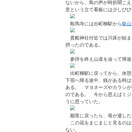
ないから、鳥の声が時折聞こえ
意という立て看板には少しびび
鞍馬寺には出町柳駅から
叡山
貴船神社付近では川床が始ま
摂ったのである。
参拝を終え山道を辿って帰途
出町柳駅に戻ってから、休憩
下宿へ帰る途中、銭がある時は
ある。 マヨネーズやカラシが
のである。 今から思えばミジ
うに思っていた。
鄙里に戻ったら、母が遺した
この花をまじまじと見るのは
ない。