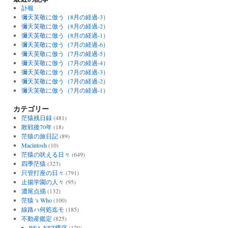
訃報
彌天芙敬に倣う（8月の経過-3）
彌天芙敬に倣う（8月の経過-2）
彌天芙敬に倣う（8月の経過-1）
彌天芙敬に倣う（7月の経過-6）
彌天芙敬に倣う（7月の経過-5）
彌天芙敬に倣う（7月の経過-4）
彌天芙敬に倣う（7月の経過-3）
彌天芙敬に倣う（7月の経過-2）
彌天芙敬に倣う（7月の経過-1）
カテゴリー
茫猿残日録
(481)
敗戦後70年
(18)
茫猿の旅日記
(89)
Macintosh
(10)
茫猿の吠える日々
(649)
四季茫猿
(323)
只管打座の日々
(791)
止揚学園の人々
(95)
濃尾点描
(132)
茫猿 's Who
(100)
線路ハ何処迄モ
(185)
不動産鑑定
(825)
REA-NET構築
(170)