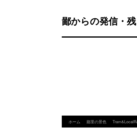
鄙からの発信・残
ホーム
鄙里の景色
Tram&LocalR
コ
ン