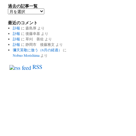
過去の記事一覧
過
去
最近のコメント
の
記
訃報
に
森島厚
より
事
訃報
に
後藤幸基
より
一
訃報
に
草刈 善佐
より
覧
訃報
に
静岡市 後藤雅文
より
彌天芙敬に倣う（6月の経過）
に
Nobuo Morishima
より
RSS