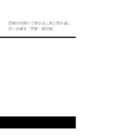
茫猿の日残りて昏るるに未だ些か遠し
日々を綴る「茫猿・残日録」