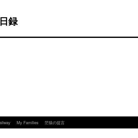
日録
ailway
My Families
茫猿の提言