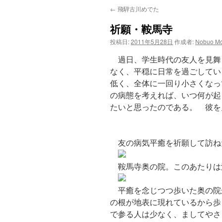
←
飛騨古川めでた
テ
祈願・鞍馬寺
ン
投稿日:
2011年5月28日
作成者:
Nobuo Mo
ツ
過日、学生時代の友人を見舞
へ
なく、平穏に日常を過ごしてい
低く、全体に一回り小さくなっ
ス
の病態を考えれば、いつ何が起
たいと思ったのである。 彼を
キ
ッ
友の病気平癒を祈願して訪ね
プ
鞍馬寺奥の院。このあたりは
平癒を念じつつ歩いた奥の院
の根が地表に現れているから歩
で参る人は少なく、ましてやさ