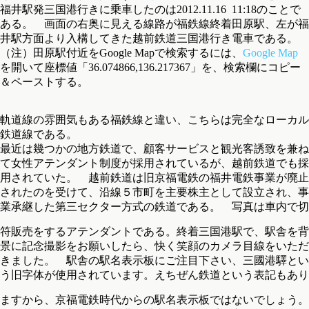
福井駅発三国港行きに乗車したのは2012.11.16 11:18のことで
ある。 画面の右奥に見える線路が福鉄線終着田原駅、左が福
井駅方面より入構してきた越前鉄道三国港行き電車である。
（注）田原駅付近をGoogle Mapで検索するには、
Google Map
を開いて座標値「36.074866,136.217367」を、検索欄にコピー
＆ペーストする。
軌道線の雰囲気もある福鉄線と違い、こちらは完全なローカル
鉄道線である。
最近は幾つかの地方鉄道で、顧客サービスと観光客誘致を兼ね
て女性アテンダント制度が採用されているが、越前鉄道でも採
用されていた。 越前鉄道は旧京福電鉄の福井電鉄事業が廃止
されたのを受けて、沿線５市町を主要株主として設立され、事
業承継した第三セクター方式の鉄道である。 写真は車内で切
符販売をするアテンダントである。
終着三国港駅で、駅舎を背
景に記念撮影をお願いしたら、快く笑顔のカメラ目線をいただ
きました。 駅舎の駅名表示板にご注目下さい、三國港驛とい
う旧字体が使用されています。えちぜん鉄道という表記もあり
ますから、京福電鉄時代からの駅名表示板ではないでしょう。