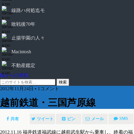
線路ハ何処迄モ
敗戦後70年
止揚学園の人々
Macintosh
不動産鑑定
鄙からの発信
2012年11月24日 • 1コメント
越前鉄道・三国芦原線
SMS
共有
ツイート
ピン
メール
2012.11.16 福井鉄道福武線に越前武生駅から乗車し、終着の福