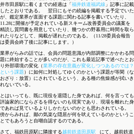
井市田原駅に着くまでの経過は「
福井鉄道福武線
」記事に記載
したとおりである。 翌日にもその続編を掲載する予定でいた
が、鑑定業界が直面する課題に関わる記事を書いていたり、
11.28に開催が予定されている新スキーム改善委員会の議案を
精読し質問書を用意していたり、幾つかの野暮用に時間を取ら
れたりなどして、掲載が遅れたのである。（11/28委員会報告
は委員会終了後に記事にします。）
業界がらみの話では、会員の問題意識が内部調整にかかわる問
題に終始することが多いのだが、これも最近記事で述べたとお
り外部環境の変化（
業界の存在意義が変化しつつあるのでは？
という課題
）に如何に対処してゆくのかという課題が等閑（な
おざり：放置）にされているという、ある種の焦燥感が拭いき
れないでいる。
とはいっても、既に現役を退隠した身であれば、何を言っても
評論家的にならざるを得ないのも現実であり、現場を離れた身
であれば見ているよりしかたないのかとも思わされている。
傍からみれば、鄙の気楽な隠居が何を吠えているのかというこ
とでもあろうと自嘲自認するのである。
さて、福鉄田原駅に隣接する
越前鉄道田原駅
にて、越前鉄道