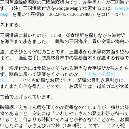
三国芦原線終着駅の三國港驛構内です。左手奥方向が三国港で
す。（注）三国港駅付近をGoogle Mapで検索するには、
Google
Map
を開いて座標値「36.220457,136.139806」をコピー＆ペー
ストする。
三國港驛に着いたのが、11:58 昼食場所を探しながら港付近
を海岸まで歩きました。 晩秋の三国海岸、青い空青い海白い
波、遊子ひとり佇むのことです。
三国港から東尋坊方面を望め
ます。 画面右手は防風林育林中の黒松苗木を保護する竹垣で
す。
海岸付近には食欲をそそられる適当な食事場所が見あたら
ず、駅前に戻って暖簾をくぐったのが、「
えちぜん蟹の
坊
」。 とても結構なお店でした。茫猿の目利き鼻利きに、
またまた自信を得たことです。 お店前では、越前ガニが大釜
で茹で上げられています。
時節柄、えちぜん蟹を頂くのが定番なのでしょうが、独りの昼
食であること、夕刻には「いわしや」さんの宴会料理が待って
いること、何よりも時間にそれほど余裕がないことから、お願
いしたのは「がさえびカツ丼（1,800円）」です。 これが絶