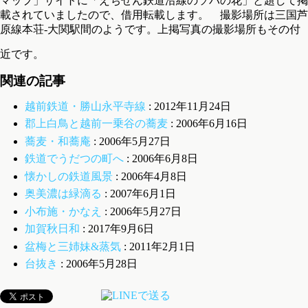
マップ」サイトに「えちぜん鉄道沿線のソバの花」と題して掲
載されていましたので、借用転載します。 撮影場所は三国芦
原線本荘-大関駅間のようです。上掲写真の撮影場所もその付
近です。
関連の記事
越前鉄道・勝山永平寺線
: 2012年11月24日
郡上白鳥と越前一乗谷の蕎麦
: 2006年6月16日
蕎麦・和蕎庵
: 2006年5月27日
鉄道でうだつの町へ
: 2006年6月8日
懐かしの鉄道風景
: 2006年4月8日
奥美濃は緑滴る
: 2007年6月1日
小布施・かなえ
: 2006年5月27日
加賀秋日和
: 2017年9月6日
盆梅と三姉妹&蒸気
: 2011年2月1日
台抜き
: 2006年5月28日