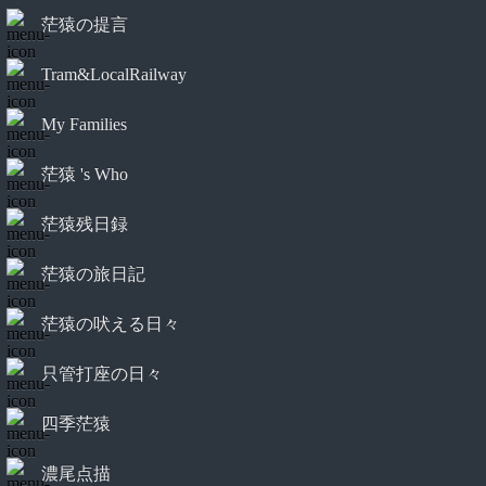
茫猿の提言
Tram&LocalRailway
My Families
茫猿 's Who
茫猿残日録
茫猿の旅日記
茫猿の吠える日々
只管打座の日々
四季茫猿
濃尾点描