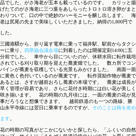
品でした、がさ海老が五本も載っているのです。 カリッと揚
げたてのがさ海老に三つ葉をあしらったトロトロ溶き卵がまと
わりついて、口の中で絶妙のハーモニーを醸し出します。 海
老は尻尾の先まで美味しくいただきました。納得の1,800円で
した。
三國港驛から、折り返す電車に乗って福井駅、駅前からタクシ
ーに乗り、
四県協会議会場
に到着したのは開催定刻14:00に五
分前でした。 車中から目についたのが、休耕水田に転作栽培
されている刈り取り期を迎えた蕎麦畑でした。 数カ所でコン
バインが蕎麦を収穫している光景もみかけました。 画面一面
に黄色く色付いているのが蕎麦です。 転作奨励作物が蕎麦で
あるとは、さすが越前おろし蕎麦の本場です。 蕎麦は成長が
早く管理が容易であり、さらに花付き時期には白い花が美しく
咲き揃います。 花の時期の九月頃には、一面の蕎麦の花が見
事だろうなと想像できます。 越前鉄道のも一つの路線、勝
山永平寺線には翌日に乗車するのですが、
そのことは稿を改め
ます
。
花の時期の写真がどこかにないかと探したら、「ふくいの自然