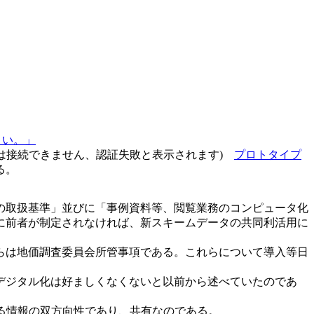
さい。」
ATAは接続できません、認証失敗と表示されます)
プロトタイプ
る。
の取扱基準」並びに「事例資料等、閲覧業務のコンピュータ化
に前者が制定されなければ、新スキームデータの共同利活用に
らは地価調査委員会所管事項である。これらについて導入等日
デジタル化は好ましくなくないと以前から述べていたのであ
鑑定協会に於ける情報の双方向性であり、共有なのである。