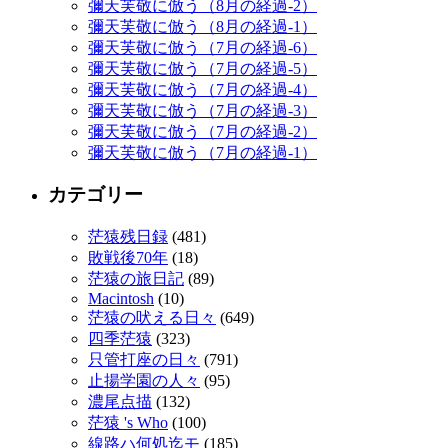
彌天芙敬に倣う（8月の経過-2）
彌天芙敬に倣う（8月の経過-1）
彌天芙敬に倣う（7月の経過-6）
彌天芙敬に倣う（7月の経過-5）
彌天芙敬に倣う（7月の経過-4）
彌天芙敬に倣う（7月の経過-3）
彌天芙敬に倣う（7月の経過-2）
彌天芙敬に倣う（7月の経過-1）
カテゴリー
茫猿残日録
(481)
敗戦後70年
(18)
茫猿の旅日記
(89)
Macintosh
(10)
茫猿の吠える日々
(649)
四季茫猿
(323)
只管打座の日々
(791)
止揚学園の人々
(95)
濃尾点描
(132)
茫猿 's Who
(100)
線路ハ何処迄モ
(185)