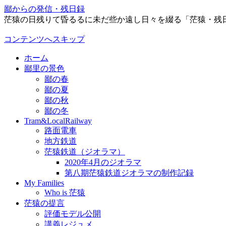
鄙からの発信・残日録
茫猿の日残りて昏るるに未だ些か遠し日々を綴る「茫猿・残
コンテンツへスキップ
ホーム
鄙里の景色
鄙の春
鄙の夏
鄙の秋
鄙の冬
Tram&LocalRailway
路面電車
地方鉄道
茫猿鉄道（ジオラマ）
2020年4月のジオラマ
第八期茫猿鉄道ジオラマの制作記録
My Families
Who is 茫猿
茫猿の提言
評価モデル公開
講義レジュメ