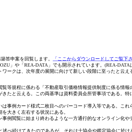
構築答申案を回覧します。
「ここからダウンロードしてご覧下
OZU」や「REA-DATA」でも開示されています。(REA-D
トワークは、次年度の展開に向けて新しい段階に至ったと云え
閲覧等規程に係わる「不動産取引価格情報提供制度に係る情報
がきたと云える。この両基準は資料委員会所管事項である。特
いは事例カード様式二枚目へのバーコード導入等である。これ
期を大きく左右する状況にある。
ン事例閲覧に始まり終わるような一方通行的なオンライン化や
n Technology)が必要と述べ続けてきたのであるが、それは士協会や