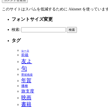
このサイトはスパムを低減するために Akismet を使っていま
フォントサイズ変更
検索:
タグ
セータ
前栽
友よ
句
帯状疱疹
年賀
播種
旅支度
映画
書籍