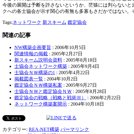
今後の展開は予断を許さないというか、茫猿には判らないと
クへの各士協会が示す関心の有無も多寡もさだかではない。
Tags:
ネットワーク
新スキーム
鑑定協会
関連の記事
NW構築企画要旨
: 2006年10月5日
関連情報の掲載
: 2005年2月27日
新スキーム説明会資料
: 2005年8月18日
士協会ネットワーク構築
: 2005年9月4日
士協会ＮＷ構築の1
: 2005年4月22日
掲載図表一覧
: 2004年10月2日
鑑定協会ＮＷ構築私案
: 2005年9月27日
士協会ＮＷと鑑定協会ＮＷ
: 2005年8月28日
鑑定協会の戦略（戦略と戦術Ⅲ）
: 2006年2月22日
ネットワーク構築案開示
: 2004年10月18日
カテゴリー:
REA-NET構築
パーマリンク