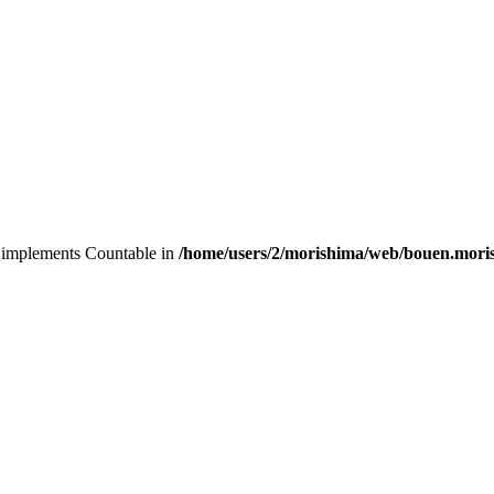
at implements Countable in
/home/users/2/morishima/web/bouen.moris