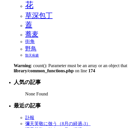
花
草深包丁
蓋
蕎麦
街角
野鳥
類天疱瘡
Warning
: count(): Parameter must be an array or an object th
library/common_functions.php
on line
174
人気の記事
None Found
最近の記事
訃報
彌天芙敬に倣う（8月の経過-3）