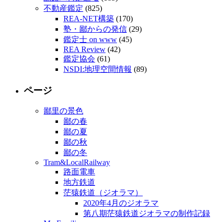
不動産鑑定
(825)
REA-NET構築
(170)
塾・鄙からの発信
(29)
鑑定士 on www
(45)
REA Review
(42)
鑑定協会
(61)
NSDI:地理空間情報
(89)
ページ
鄙里の景色
鄙の春
鄙の夏
鄙の秋
鄙の冬
Tram&LocalRailway
路面電車
地方鉄道
茫猿鉄道（ジオラマ）
2020年4月のジオラマ
第八期茫猿鉄道ジオラマの制作記録