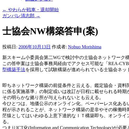
←
やわらか戦車・退却開始
ガンバレ清志郎
→
士協会NW構築答申(案)
投稿日:
2006年10月13日
作成者:
Nobuo Morishima
新スキーム小委員会第二WGで検討中の士協会ネットワーク
この答申案は士協会事務局経由でアクセス可能な「REA-CYB
型構築手法
を採用して試験構築が進められている士協会ネッ
即ちネットワーク構築の前提条件と云える、鑑定協会・資料
に係る実施基準」の制定或いは改訂が日程に載せられる時期
その明らかな拠り所が与えられないとも云える。
今ひとつは、地価公示のオンライン化、ペーパーレス化ある
程が示されることが、ネットワーク構築の是非やその稼働時
茫猿としてはいわゆる上意下達的なＩＴ構築即ち、オンライ
る。
つまりICT化(Information and Communicatio