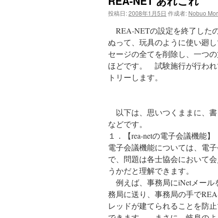
REA-NET あれこれ
ン
投稿日:
2008年1月5日
作成者:
Nobuo Mor
ツ
REA-NETの設定を終了し
へ
ぬって、玩具のように使い廻して
セージの全てを削除し、一つの文
ス
ほどです。 試験施行が行われ
トリーします。
キ
ッ
以下は、思いつくままに、書き
プ
などです。
１．【rea-netの電子会議機能】
電子会議機能については、電子
で、問題は各士協会において会
うかだと理解できます。
例えば、事務局にiNetメール
務局に送り、事務局の手でREA
レッドが建てられることを防止
できます。 まさに、岐阜のよ