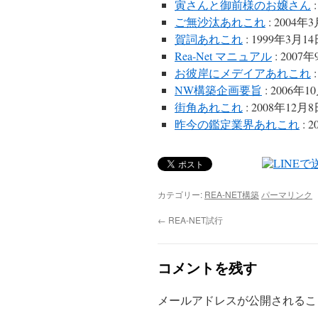
寅さんと御前様のお嬢さん
:
ご無沙汰あれこれ
: 2004年
賀詞あれこれ
: 1999年3月1
Rea-Net マニュアル
: 2007
お彼岸にメデイアあれこれ
:
NW構築企画要旨
: 2006年1
街角あれこれ
: 2008年12月
昨今の鑑定業界あれこれ
: 
カテゴリー:
REA-NET構築
パーマリンク
←
REA-NET試行
コメントを残す
メールアドレスが公開されるこ