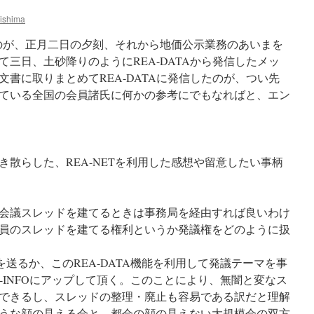
ishima
たのが、正月二日の夕刻、それから地価公示業務のあいまを
三日、土砂降りのようにREA-DATAから発信したメッ
書に取りまとめてREA-DATAに発信したのが、つい先
ている全国の会員諸氏に何かの参考にでもなればと、エン
散らした、REA-NETを利用した感想や留意したい事柄
会議スレッドを建てるときは事務局を経由すれば良いわけ
員のスレッドを建てる権利というか発議権をどのように扱
を送るか、このREA-DATA機能を利用して発議テーマを事
-INFOにアップして頂く。このことにより、無闇と変なス
できるし、スレッドの整理・廃止も容易である訳だと理解
うな顔の見える会と、都会の顔の見えない大規模会の双方