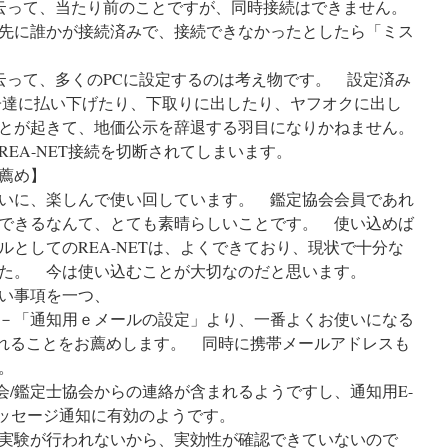
云って、当たり前のことですが、同時接続はできません。
先に誰かが接続済みで、接続できなかったとしたら「ミス
云って、多くのPCに設定するのは考え物です。 設定済み
子達に払い下げたり、下取りに出したり、ヤフオクに出し
とが起きて、地価公示を辞退する羽目になりかねません。
EA-NET接続を切断されてしまいます。
お薦め】
いに、楽しんで使い回しています。 鑑定協会会員であれ
できるなんて、とても素晴らしいことです。 使い込めば
としてのREA-NETは、よくできており、現状で十分な
た。 今は使い込むことが大切なのだと思います。
い事項を一つ、
－「通知用ｅメールの設定」より、一番よくお使いになる
おかれることをお薦めします。 同時に携帯メールアドレスも
。
協会/鑑定士協会からの連絡が含まれるようですし、通知用E-
メッセージ通知に有効のようです。
実験が行われないから、実効性が確認できていないので