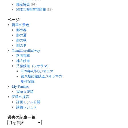
鑑定協会
(61)
NSDI:地理空間情報
(89)
ページ
鄙里の景色
鄙の春
鄙の夏
鄙の秋
鄙の冬
Tram&LocalRailway
路面電車
地方鉄道
茫猿鉄道（ジオラマ）
2020年4月のジオラマ
第八期茫猿鉄道ジオラマの
制作記録
My Families
Who is 茫猿
茫猿の提言
評価モデル公開
講義レジュメ
過去の記事一覧
過
去