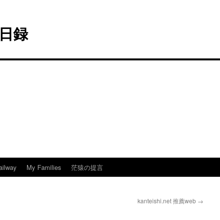
日録
ailway
My Families
茫猿の提言
kanteishi.net 推薦web
→