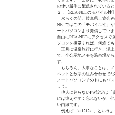
の使い勝手に配慮されていると
２．【REA-NETのモバイル性
永らくの間、岐阜県士協会WA
NETではこの「モバイル性」
ートパソコンより発信していま
自由にREA-NETにアクセス
ソコンを携帯すれば、何処でも何
正月に温泉旅行に行き、湯上
て、全公示地メモを温泉場から
す。
もちろん、大事なことは、ノ
ベットと数字の組み合わせで8
ノートパソコンそのもにもパス
ょう。
他人に判らないPW設定は「
には憶えやすく忘れないが、他
い由縁です。
例えば「ka1212zu」という