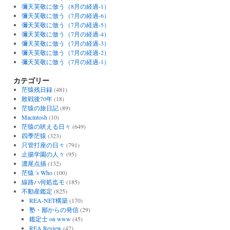
彌天芙敬に倣う（8月の経過-1）
彌天芙敬に倣う（7月の経過-6）
彌天芙敬に倣う（7月の経過-5）
彌天芙敬に倣う（7月の経過-4）
彌天芙敬に倣う（7月の経過-3）
彌天芙敬に倣う（7月の経過-2）
彌天芙敬に倣う（7月の経過-1）
カテゴリー
茫猿残日録
(481)
敗戦後70年
(18)
茫猿の旅日記
(89)
Macintosh
(10)
茫猿の吠える日々
(649)
四季茫猿
(323)
只管打座の日々
(791)
止揚学園の人々
(95)
濃尾点描
(132)
茫猿 's Who
(100)
線路ハ何処迄モ
(185)
不動産鑑定
(825)
REA-NET構築
(170)
塾・鄙からの発信
(29)
鑑定士 on www
(45)
REA Review
(42)