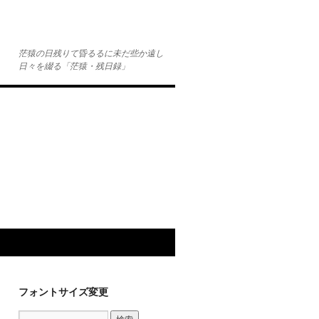
茫猿の日残りて昏るるに未だ些か遠し
日々を綴る「茫猿・残日録」
フォントサイズ変更