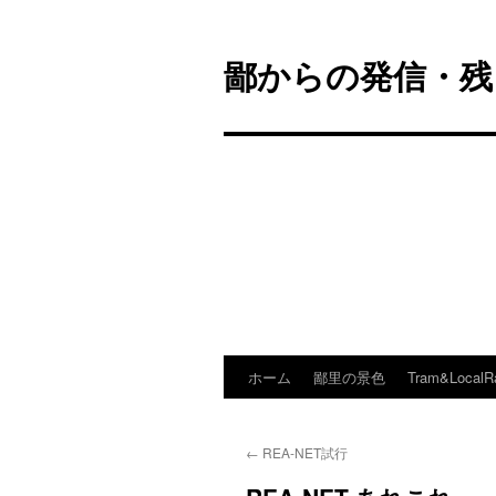
鄙からの発信・残
ホーム
鄙里の景色
Tram&LocalR
コ
ン
←
REA-NET試行
テ