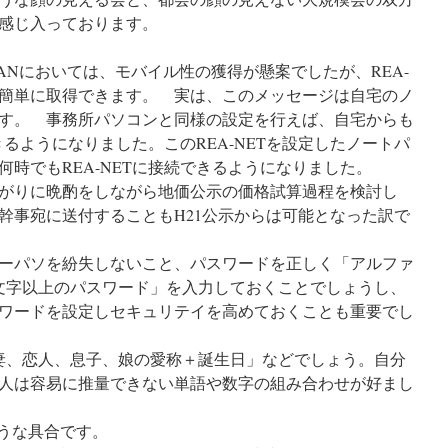
感じ入っております。
】
Nにおいては、モバイル性の獲得が懸案でしたが、REA-
が簡単に取得できます。 実は、このメッセージは自宅のノ
す。 事務所パソコンと同様の設定を行えば、自宅からも
できるようになりました。このREA-NETを設定したノートパ
時でもREA-NETに接続できるようになりました。
がりに晩酌をしながら地価公示の価格試算過程を検討し
幹事宛に送付することもH21公示からは可能となった訳で
ーパソを紛失しないこと、パスワードを正しく「アルファ
文字以上のパスワード」を入力しておくことでしょうし、
ワードを設定しセキュリテイを高めておくことも重要でし
妻、恋人、息子、娘の愛称＋誕生日」などでしょう。自分
人は容易に推量できない単語や数字の組み合わせが好まし
ような具合です。