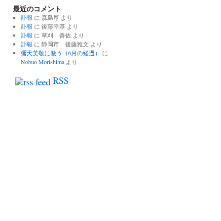
最近のコメント
の
記
訃報
に
森島厚
より
事
訃報
に
後藤幸基
より
一
訃報
に
草刈 善佐
より
覧
訃報
に
静岡市 後藤雅文
より
彌天芙敬に倣う（6月の経過）
に
Nobuo Morishima
より
RSS