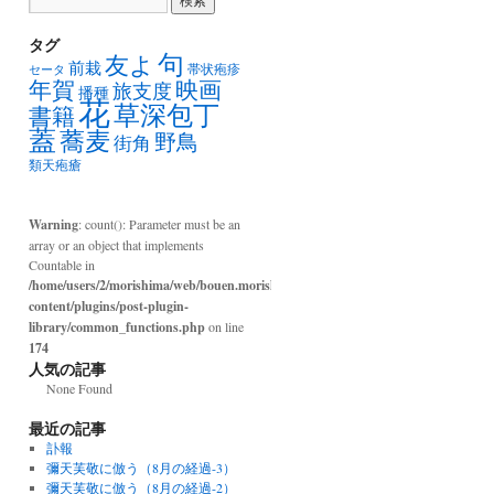
タグ
句
友よ
前栽
帯状疱疹
セータ
年賀
映画
旅支度
播種
花
草深包丁
書籍
蓋
蕎麦
野鳥
街角
類天疱瘡
Warning
: count(): Parameter must be an
array or an object that implements
Countable in
/home/users/2/morishima/web/bouen.morishima.com/wp-
content/plugins/post-plugin-
library/common_functions.php
on line
174
人気の記事
None Found
最近の記事
訃報
彌天芙敬に倣う（8月の経過-3）
彌天芙敬に倣う（8月の経過-2）