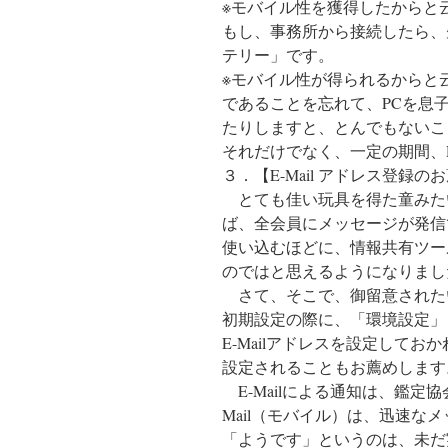
※モバイル性を獲得したからと
もし、事務所から接続したら、
テリー」です。
※モバイル性が得られるからと
であることを忘れて、PCを息
たりしますと、とんでもないこ
それだけでなく、一定の期間、R
３．【E-Mail アドレス登録の
とても佳い玩具を得た童みた
ば、全会員にメッセージが発信
使い込むほどに、情報共有ツール
のではと思えるようになりまし
さて、そこで、御留意された
初期設定の際に、「環境設定」
E-Mailアドレスを設定して
設定されることもお薦めします
E-Mailによる通知は、鑑定
Mail（モバイル）は、迅速な
「ようです」というのは、未だ