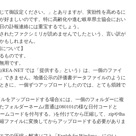
じて御設定ください。」とありますが、実効性を高めるに
が好ましいのです。特に高齢化や進む岐阜県士協会におい
日の訃報連絡には重宝するでしょう。
されたファクシミリが読めませんでしたという、言い訳が
かもしれません。
縮について】
るものです。
無用です。
送信(REA-NET では「提供する」という）は、一個のファイ
」できません。地価公示の評価書データファイルのように
ときに、一個ずつアップロードしたのでは、とても煩雑で
ルをアップロードする場合)には、一個のフォルダーに複
フォルダーネーム(普通は080101の様な日付コードと
・ネームコードを付与する。)を付けてから圧縮して、zipやlha
縮ファイルに変換してからアップロードする必要がありま
圧縮・解凍ソフト「Explzh for Windows」につい