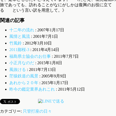
旅であっても、訪れることがなにがしかは復興のお役に立て
る という言い訳を用意して。》
関連の記事
十二年の流れ
: 2007年1月17日
風情と風流
: 2001年7月1日
竹風鈴
: 2012年3月10日
2011鄙桜-3
: 2011年4月14日
福島県士協会のお仕事
: 2011年7月7日
小正月なのだ
: 2015年1月8日
風抜ける
: 2011年7月13日
茫猿鉄道の風景
: 2005年9月9日
あれから２０年
: 2015年1月17日
昨今の鑑定業界あれこれ
: 2011年5月12日
カテゴリー:
只管打座の日々