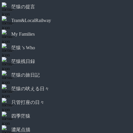
茫猿の提言
Tram&LocalRailway
My Families
茫猿 's Who
茫猿残日録
茫猿の旅日記
茫猿の吠える日々
只管打座の日々
四季茫猿
濃尾点描