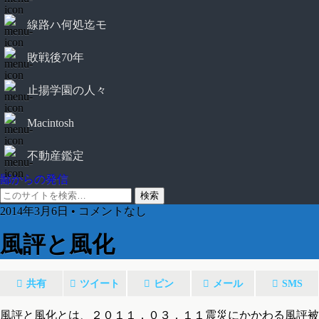
線路ハ何処迄モ
敗戦後70年
止揚学園の人々
Macintosh
不動産鑑定
鄙からの発信
2014年3月6日 • コメントなし
風評と風化
共有
ツイート
ピン
メール
SMS
風評と風化とは、２０１１．０３．１１震災にかかわる風評被