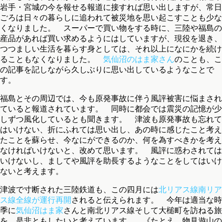
岩手・宮城の今を報せる報道に接すれば思い出しますが、常日
ごろは日々の暮らしに追われて被災地を思い起こすことも少な
くなりました。 スーパーで買い物をする時に、三陸や福島の
産品があれば買い求めるようにはしていますが、現役を退き、
つつましい生活を暮らす身としては、それ以上になにかを続け
ることもなくなりました。
気仙沼のはま家さん
のことも、こ
の記事を記しながら久しぶりに思い出しているようなことで
す。
福島とその周辺では、今も原発事故に伴う風評被害に悩まされ
ていると報道されています。 同時に都会では震災の記憶が少
しずつ風化しているとも聞きます。 津波も原発事故も忘れて
はいけない、折にふれては思い出し、あの時に感じたこと考え
たことを蘇らせ、今なにができるのか、何を為すべきかを考え
なければいけないと、改めて思います。 風評に惑わされては
いけないし、ましてや風評を助長するようなことをしてはいけ
ないと考えます。
津波で寸断された三陸鉄道も、この四月には
北リアス線南リア
ス線全線が運行再開
されると伝えられます。 今年は適当な時
季に
気仙沼はま家
さんと南北リアス線そして大槌町を訪ねる旅
を、是非ともしたいと考えています。 《たとえ、物見遊山の