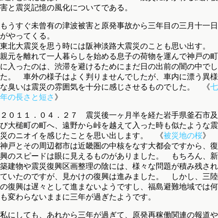
害と震災記憶の風化についてである。
もうすぐ未曾有の津波被害と原発事故から三年目の三月十一日
がやってくる。
東北大震災を思う時には阪神淡路大震災のことも思い出す。
親元を離れて一人暮らしを始める息子の荷物を運んで神戸の町
に入ったのは、渋滞を避けるためにまだ日の出前の闇の中でし
た。 車外の様子はよく判りませんでしたが、車内に漂う異様
な臭いは震災の雰囲気を十分に感じさせるものでした。 《
七
年の長さと短さ
》
２０１１．０４．２７ 震災後一ヶ月半を経た岩手県釜石市及
び大槌町の町へ、遠野から峠を越えて入った時も似たような震
災のニオイを感じたことを思い出します。 《
被災地の桜
》
神戸とその周辺都市は近畿圏の中核をなす大都会ですから、復
興のスピードは眼に見えるものがありました。 もちろん、新
築建物や震災復興区画整理の陰には、様々な問題が積み残され
ていたのですが、見かけの復興は進みました。 しかし、三陸
の復興は遅々として進まないようですし、福島避難地域では何
も変わらないままに三年が過ぎたようです。
私にしても、あれから三年が過ぎて、原発再稼働関連の報道や