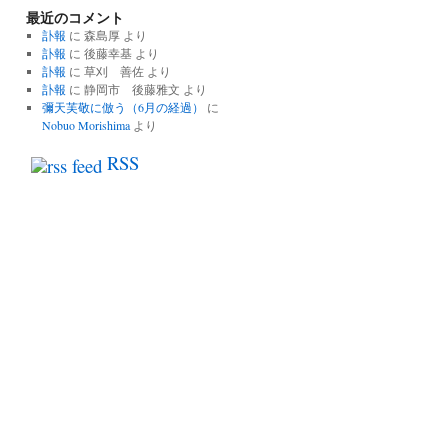
最近のコメント
の
記
訃報
に
森島厚
より
事
訃報
に
後藤幸基
より
一
訃報
に
草刈 善佐
より
覧
訃報
に
静岡市 後藤雅文
より
彌天芙敬に倣う（6月の経過）
に
Nobuo Morishima
より
RSS