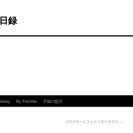
日録
ailway
My Families
茫猿の提言
ブログサービスとビジネスモデル
→