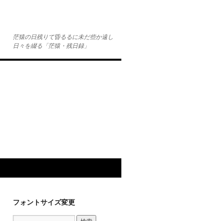
茫猿の日残りて昏るるに未だ些か遠し
日々を綴る「茫猿・残日録」
フォントサイズ変更