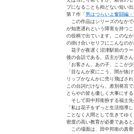
プになることも殆どない短い出
第７作「
男はつらいよ奮闘編・7
この作品はシリーズのなかでは
が知恵遅れという障害を持つこ
の役柄で出ています。このなか
の掛け合いセリフにこんなのが
花子が夜遅く沼津駅前のラーメ
後の会話である。店主が寅さん
「お客さん、あの子、ここが少
「目なんか変にこう、間が抜
リップかなんかに売り飛ばされ
この台詞だけなら、差別発言で
とらやの皆も優しく大事にする
そして田中邦衛扮する福士先
「私は花子をずっと生活指導し
ことなく人間として生きてゆく
密度の高い教育が必要であると
この場面は、田中邦衛の真骨