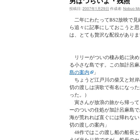
男はつらいよ・残照
ン
投稿日:
2007年1月29日
作成者:
Nobuo Mo
ツ
二年にわたってBS2放映で見
へ
ら追々に記事にしておこうと思う
は、とても贅沢な配役がありま
ス
キ
リリーがついの棲み処に決め
ッ
る小さな島です。この加計呂麻
島の案内
」
プ
ちょうど江戸川の柴又と対岸
切の渡しは演歌で有名になった
った。）
寅さんが放浪の旅から帰って
ーのついの住処が加計呂麻島で
海が荒れれば直ぐには帰れない
切の渡しの案内」
48作ではこの渡し船の船長と
えば当たり前ですが、船長のセ