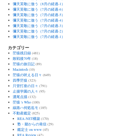
彌天芙敬に倣う（8月の経過-1）
彌天芙敬に倣う（7月の経過-6）
彌天芙敬に倣う（7月の経過-5）
彌天芙敬に倣う（7月の経過-4）
彌天芙敬に倣う（7月の経過-3）
彌天芙敬に倣う（7月の経過-2）
彌天芙敬に倣う（7月の経過-1）
カテゴリー
茫猿残日録
(481)
敗戦後70年
(18)
茫猿の旅日記
(89)
Macintosh
(10)
茫猿の吠える日々
(649)
四季茫猿
(323)
只管打座の日々
(791)
止揚学園の人々
(95)
濃尾点描
(132)
茫猿 's Who
(100)
線路ハ何処迄モ
(185)
不動産鑑定
(825)
REA-NET構築
(170)
塾・鄙からの発信
(29)
鑑定士 on www
(45)
REA Review
(42)