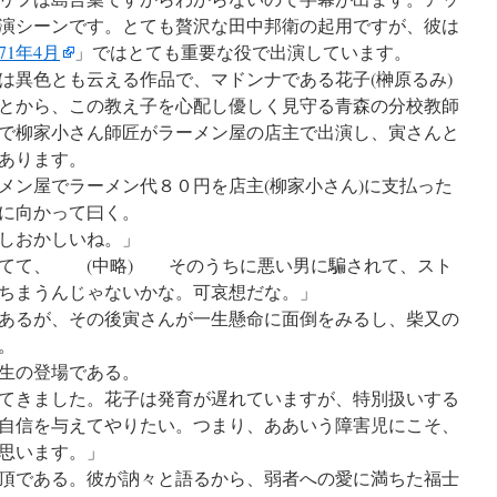
演シーンです。とても贅沢な田中邦衛の起用ですが、彼は
1年4月
」ではとても重要な役で出演しています。
異色とも云える作品で、マドンナである花子(榊原るみ)
とから、この教え子を心配し優しく見守る青森の分校教師
で柳家小さん師匠がラーメン屋の店主で出演し、寅さんと
あります。
ン屋でラーメン代８０円を店主(柳家小さん)に支払った
に向かって曰く。
しおかしいね。」
けてて、 (中略) そのうちに悪い男に騙されて、スト
ちまうんじゃないかな。可哀想だな。」
あるが、その後寅さんが一生懸命に面倒をみるし、柴又の
。
生の登場である。
てきました。花子は発育が遅れていますが、特別扱いする
自信を与えてやりたい。つまり、ああいう障害児にこそ、
思います。」
頂である。彼が訥々と語るから、弱者への愛に満ちた福士