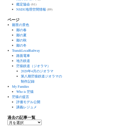
鑑定協会
(61)
NSDI:地理空間情報
(89)
ページ
鄙里の景色
鄙の春
鄙の夏
鄙の秋
鄙の冬
Tram&LocalRailway
路面電車
地方鉄道
茫猿鉄道（ジオラマ）
2020年4月のジオラマ
第八期茫猿鉄道ジオラマの
制作記録
My Families
Who is 茫猿
茫猿の提言
評価モデル公開
講義レジュメ
過去の記事一覧
過
去