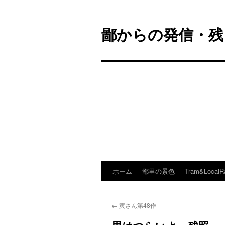
鄙からの発信・残
ホーム
鄙里の景色
Tram&LocalR
コ
ン
←
寅さん第48作
テ