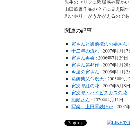
先生のセリフに臨場感や暖かい
山田監督作品の全てに見え隠れ
思いやり」がうかがえるのであ
関連の記事
寅さんと御前様のお嬢さん
:
十二年の流れ
: 2007年1月1
寅さん再会
: 2006年7月29日
寅さん第48作
: 2007年1月2
今週の寅さん
: 2005年11月
葛飾柴又帝釈天
: 2005年9月
寅次郎紅の花
: 2007年6月8
寅次郎・ハイビスカスの花
:
船頭さん
: 2020年4月11日
写楽：上田電鉄ほか
: 200