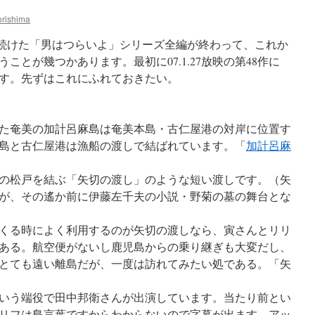
rishima
続けた「男はつらいよ」シリーズ全編が終わって、これか
ことが幾つかあります。最初に07.1.27放映の第48作に
す。先ずはこれにふれておきたい。
た奄美の加計呂麻島は奄美本島・古仁屋港の対岸に位置す
島と古仁屋港は漁船の渡しで結ばれています。「
加計呂麻
の松戸を結ぶ「矢切の渡し」のような短い渡しです。（矢
が、その遙か前に伊藤左千夫の小説・野菊の墓の舞台とな
くる時によく利用するのが矢切の渡しなら、寅さんとリリ
ある。航空便がないし鹿児島からの乗り継ぎも大変だし、
とても遠い離島だが、一度は訪れてみたい処である。「矢
いう端役で田中邦衛さんが出演しています。当たり前とい
リフは島言葉ですからわからないので字幕が出ます。アッ