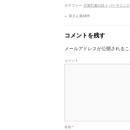
カテゴリー:
只管打座の日々
パーマリンク
←
寅さん第48作
コメントを残す
メールアドレスが公開されるこ
コメント
名前
*