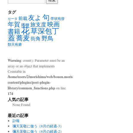
タグ
句
友よ
前栽
帯状疱疹
セータ
年賀
映画
旅支度
播種
花
草深包丁
書籍
蓋
蕎麦
野鳥
街角
類天疱瘡
Warning
: count(): Parameter must be an
array or an object that implements
Countable in
/home/users/2/morishima/web/bouen.morishima.com/wp-
content/plugins/post-plugin-
library/common_functions.php
on line
174
人気の記事
None Found
最近の記事
訃報
彌天芙敬に倣う（8月の経過-3）
彌天芙敬に倣う（8月の経過-2）